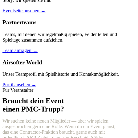
Story, wir spielen sie mit.
Eventseite ansehen →
Partnerteams
Teams, mit denen wir regelmäßig spielen, Felder teilen und
Spieltage zusammen aufziehen.
Team anfragen →
Airsofter World
Unser Teamprofil mit Spielhistorie und Kontaktmöglichkeit.
Profil ansehen →
Für Veranstalter
Braucht dein Event
einen PMC-Trupp?
Wir suchen keine neuen Mitglieder — aber wir spielen
ausgesprochen gern eine Rolle. Wenn du ein Event planst,
das eine Contractor-Fraktion braucht, gerne auch mit
ordentlich LARP-Anteil, dann sag Bescheid. Söldner,