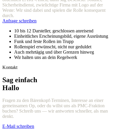
Sicherheitsdienst, zwielichtige Firma mit Logo auf der
Weste: Wir sind dabei und spielen die Rolle konsequent
durch.
Anfrage schreiben
10 bis 12 Darsteller, geschlossen anreisend
Einheitliches Erscheinungsbild, eigene Ausrüstung
Funk und feste Rollen im Trupp
Rollenspiel erwünscht, nicht nur geduldet
Auch mehrtägig und über Grenzen hinweg
Wir halten uns an dein Regelwerk
Kontakt
Sag einfach
Hallo
Fragen zu den Bärenkopf-Terminen, Interesse an einer
gemeinsamen Op, oder du willst uns als PMC-Fraktion
buchen? Schreib uns — wir antworten schneller, als man
denkt.
E-Mail schreiben