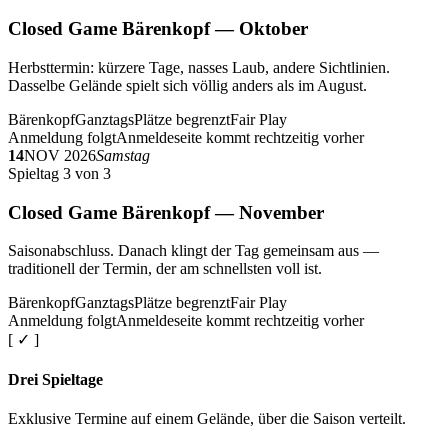
Closed Game Bärenkopf — Oktober
Herbsttermin: kürzere Tage, nasses Laub, andere Sichtlinien.
Dasselbe Gelände spielt sich völlig anders als im August.
Bärenkopf
Ganztags
Plätze begrenzt
Fair Play
Anmeldung folgt
Anmeldeseite kommt rechtzeitig vorher
14
NOV 2026
Samstag
Spieltag 3 von 3
Closed Game Bärenkopf — November
Saisonabschluss. Danach klingt der Tag gemeinsam aus —
traditionell der Termin, der am schnellsten voll ist.
Bärenkopf
Ganztags
Plätze begrenzt
Fair Play
Anmeldung folgt
Anmeldeseite kommt rechtzeitig vorher
[ ✓ ]
Drei Spieltage
Exklusive Termine auf einem Gelände, über die Saison verteilt.