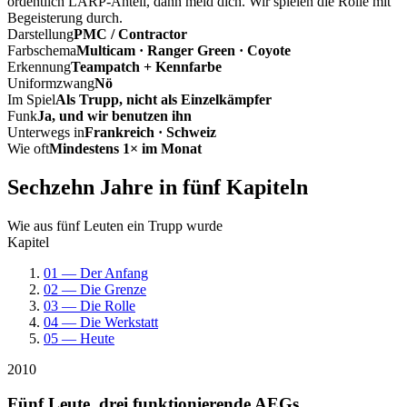
ordentlich LARP-Anteil, dann meld dich. Wir spielen die Rolle mit
Begeisterung durch.
Darstellung
PMC / Contractor
Farbschema
Multicam · Ranger Green · Coyote
Erkennung
Teampatch + Kennfarbe
Uniformzwang
Nö
Im Spiel
Als Trupp, nicht als Einzelkämpfer
Funk
Ja, und wir benutzen ihn
Unterwegs in
Frankreich · Schweiz
Wie oft
Mindestens 1× im Monat
Sechzehn Jahre in fünf Kapiteln
Wie aus fünf Leuten ein Trupp wurde
Kapitel
01 — Der Anfang
02 — Die Grenze
03 — Die Rolle
04 — Die Werkstatt
05 — Heute
2010
Fünf Leute, drei funktionierende AEGs