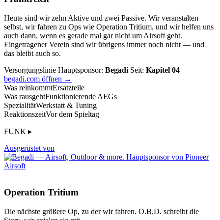
Heute sind wir zehn Aktive und zwei Passive. Wir veranstalten
selbst, wir fahren zu Ops wie Operation Tritium, und wir helfen uns
auch dann, wenn es gerade mal gar nicht um Airsoft geht.
Eingetragener Verein sind wir übrigens immer noch nicht — und
das bleibt auch so.
Versorgungslinie
Hauptsponsor:
Begadi
Seit:
Kapitel 04
begadi.com öffnen →
Was reinkommt
Ersatzteile
Was rausgeht
Funktionierende AEGs
Spezialität
Werkstatt & Tuning
Reaktionszeit
Vor dem Spieltag
FUNK ▸
Ausgerüstet von
Operation Tritium
Die nächste größere Op, zu der wir fahren. O.B.D. schreibt die