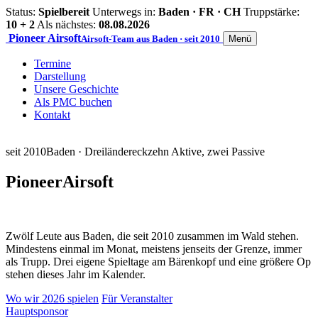
Status:
Spielbereit
Unterwegs in:
Baden · FR · CH
Truppstärke:
10 + 2
Als nächstes:
08.08.2026
Pioneer
Airsoft
Airsoft-Team aus Baden · seit 2010
Menü
Termine
Darstellung
Unsere Geschichte
Als PMC buchen
Kontakt
seit 2010
Baden · Dreiländereck
zehn Aktive, zwei Passive
Pioneer
Airsoft
Zwölf Leute aus Baden, die seit 2010 zusammen im Wald stehen.
Mindestens einmal im Monat, meistens jenseits der Grenze, immer
als Trupp. Drei eigene Spieltage am Bärenkopf und eine größere Op
stehen dieses Jahr im Kalender.
Wo wir 2026 spielen
Für Veranstalter
Hauptsponsor