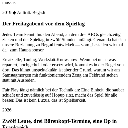
musste.
2019
◆ Auftritt: Begadi
Der Freitagabend vor dem Spieltag
Jedes Team kennt ihn: den Abend, an dem drei AEGs gleichzeitig
zicken und der Spieltag in zwölf Stunden anfängt. Genau da hat sich
unsere Beziehung zu
Begadi
entwickelt — vom „bestellen wir mal
da" zum Hauptsponsor.
Ersatzteile, Tuning, Werkstatt-Know-how: Wenn bei uns etwas
repariert, hochgedreht oder ersetzt wird, kommt es in der Regel von
dort. Das klingt unspektakulär, ist aber der Grund, warum wir am
Samstagmorgen mit funktionierendem Zeug am Feldrand stehen
statt mit Ausreden.
Fair Play fängt nämlich bei der Technik an: Eine Einheit, die sauber
schießt und zuverlässig auf Hopup sitzt, macht das Spiel für alle
besser. Das ist kein Luxus, das ist Spielbarkeit.
2026
Zwölf Leute, drei Bärenkopf-Termine, eine Op in
Frankreich