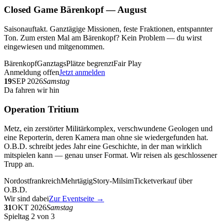
Closed Game Bärenkopf — August
Saisonauftakt. Ganztägige Missionen, feste Fraktionen, entspannter
Ton. Zum ersten Mal am Bärenkopf? Kein Problem — du wirst
eingewiesen und mitgenommen.
Bärenkopf
Ganztags
Plätze begrenzt
Fair Play
Anmeldung offen
Jetzt anmelden
19
SEP 2026
Samstag
Da fahren wir hin
Operation Tritium
Metz, ein zerstörter Militärkomplex, verschwundene Geologen und
eine Reporterin, deren Kamera man ohne sie wiedergefunden hat.
O.B.D. schreibt jedes Jahr eine Geschichte, in der man wirklich
mitspielen kann — genau unser Format. Wir reisen als geschlossener
Trupp an.
Nordostfrankreich
Mehrtägig
Story-Milsim
Ticketverkauf über
O.B.D.
Wir sind dabei
Zur Eventseite →
31
OKT 2026
Samstag
Spieltag 2 von 3