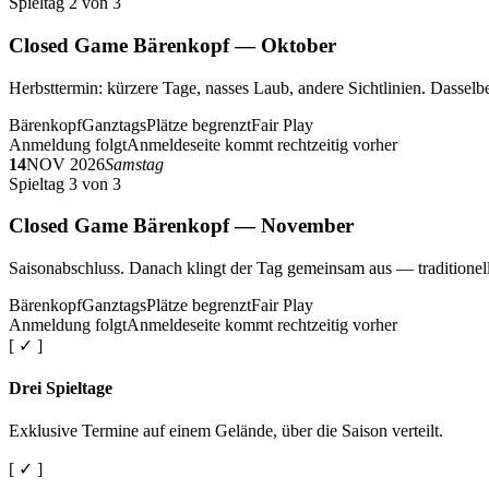
Spieltag 2 von 3
Closed Game Bärenkopf — Oktober
Herbsttermin: kürzere Tage, nasses Laub, andere Sichtlinien. Dasselbe
Bärenkopf
Ganztags
Plätze begrenzt
Fair Play
Anmeldung folgt
Anmeldeseite kommt rechtzeitig vorher
14
NOV 2026
Samstag
Spieltag 3 von 3
Closed Game Bärenkopf — November
Saisonabschluss. Danach klingt der Tag gemeinsam aus — traditionell 
Bärenkopf
Ganztags
Plätze begrenzt
Fair Play
Anmeldung folgt
Anmeldeseite kommt rechtzeitig vorher
[ ✓ ]
Drei Spieltage
Exklusive Termine auf einem Gelände, über die Saison verteilt.
[ ✓ ]