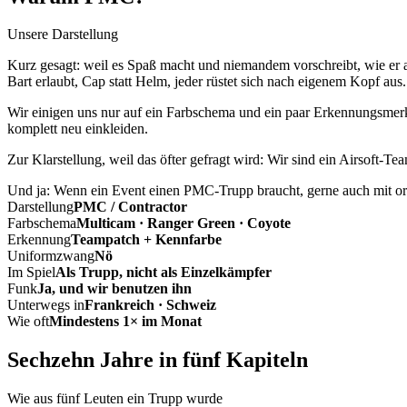
Unsere Darstellung
Kurz gesagt: weil es Spaß macht und niemandem vorschreibt, wie er a
Bart erlaubt, Cap statt Helm, jeder rüstet sich nach eigenem Kopf aus.
Wir einigen uns nur auf ein Farbschema und ein paar Erkennungsmerkm
komplett neu einkleiden.
Zur Klarstellung, weil das öfter gefragt wird: Wir sind ein Airsoft-T
Und ja: Wenn ein Event einen PMC-Trupp braucht, gerne auch mit ord
Darstellung
PMC / Contractor
Farbschema
Multicam · Ranger Green · Coyote
Erkennung
Teampatch + Kennfarbe
Uniformzwang
Nö
Im Spiel
Als Trupp, nicht als Einzelkämpfer
Funk
Ja, und wir benutzen ihn
Unterwegs in
Frankreich · Schweiz
Wie oft
Mindestens 1× im Monat
Sechzehn Jahre in fünf Kapiteln
Wie aus fünf Leuten ein Trupp wurde