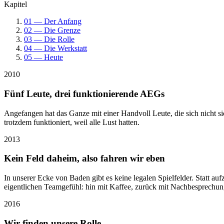
Kapitel
01 — Der Anfang
02 — Die Grenze
03 — Die Rolle
04 — Die Werkstatt
05 — Heute
2010
Fünf Leute, drei funktionierende AEGs
Angefangen hat das Ganze mit einer Handvoll Leute, die sich nicht 
trotzdem funktioniert, weil alle Lust hatten.
2013
Kein Feld daheim, also fahren wir eben
In unserer Ecke von Baden gibt es keine legalen Spielfelder. Statt
eigentlichen Teamgefühl: hin mit Kaffee, zurück mit Nachbesprechun
2016
Wir finden unsere Rolle