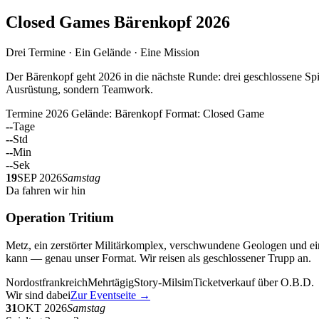
Closed Games Bärenkopf 2026
Drei Termine · Ein Gelände · Eine Mission
Der Bärenkopf geht 2026 in die nächste Runde: drei geschlossene Spi
Ausrüstung, sondern Teamwork.
Termine 2026
Gelände: Bärenkopf
Format: Closed Game
--
Tage
--
Std
--
Min
--
Sek
19
SEP 2026
Samstag
Da fahren wir hin
Operation Tritium
Metz, ein zerstörter Militärkomplex, verschwundene Geologen und ein
kann — genau unser Format. Wir reisen als geschlossener Trupp an.
Nordostfrankreich
Mehrtägig
Story-Milsim
Ticketverkauf über O.B.D.
Wir sind dabei
Zur Eventseite →
31
OKT 2026
Samstag