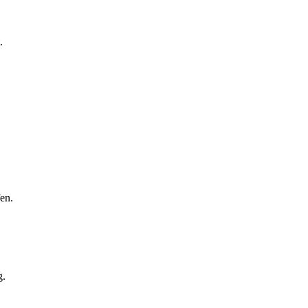
.
en.
g.