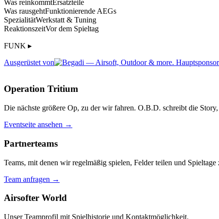
Was reinkommt
Ersatzteile
Was rausgeht
Funktionierende AEGs
Spezialität
Werkstatt & Tuning
Reaktionszeit
Vor dem Spieltag
FUNK ▸
Ausgerüstet von
Operation Tritium
Die nächste größere Op, zu der wir fahren. O.B.D. schreibt die Story, 
Eventseite ansehen →
Partnerteams
Teams, mit denen wir regelmäßig spielen, Felder teilen und Spieltag
Team anfragen →
Airsofter World
Unser Teamprofil mit Spielhistorie und Kontaktmöglichkeit.