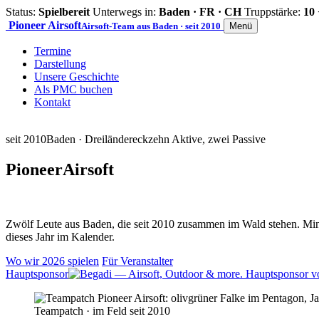
Status:
Spielbereit
Unterwegs in:
Baden · FR · CH
Truppstärke:
10 
Pioneer
Airsoft
Airsoft-Team aus Baden · seit 2010
Menü
Termine
Darstellung
Unsere Geschichte
Als PMC buchen
Kontakt
seit 2010
Baden · Dreiländereck
zehn Aktive, zwei Passive
Pioneer
Airsoft
Zwölf Leute aus Baden, die seit 2010 zusammen im Wald stehen. Mind
dieses Jahr im Kalender.
Wo wir 2026 spielen
Für Veranstalter
Hauptsponsor
Teampatch · im Feld seit 2010