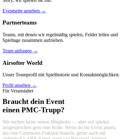
Story, wir spielen sie mit.
Eventseite ansehen →
Partnerteams
Teams, mit denen wir regelmäßig spielen, Felder teilen und
Spieltage zusammen aufziehen.
Team anfragen →
Airsofter World
Unser Teamprofil mit Spielhistorie und Kontaktmöglichkeit.
Profil ansehen →
Für Veranstalter
Braucht dein Event
einen PMC-Trupp?
Wir suchen keine neuen Mitglieder — aber wir spielen
ausgesprochen gern eine Rolle. Wenn du ein Event planst,
das eine Contractor-Fraktion braucht, gerne auch mit
ordentlich LARP-Anteil, dann sag Bescheid. Söldner,