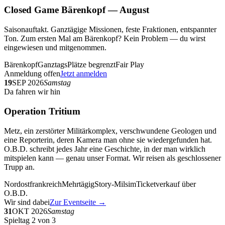
Closed Game Bärenkopf — August
Saisonauftakt. Ganztägige Missionen, feste Fraktionen, entspannter
Ton. Zum ersten Mal am Bärenkopf? Kein Problem — du wirst
eingewiesen und mitgenommen.
Bärenkopf
Ganztags
Plätze begrenzt
Fair Play
Anmeldung offen
Jetzt anmelden
19
SEP 2026
Samstag
Da fahren wir hin
Operation Tritium
Metz, ein zerstörter Militärkomplex, verschwundene Geologen und
eine Reporterin, deren Kamera man ohne sie wiedergefunden hat.
O.B.D. schreibt jedes Jahr eine Geschichte, in der man wirklich
mitspielen kann — genau unser Format. Wir reisen als geschlossener
Trupp an.
Nordostfrankreich
Mehrtägig
Story-Milsim
Ticketverkauf über
O.B.D.
Wir sind dabei
Zur Eventseite →
31
OKT 2026
Samstag
Spieltag 2 von 3