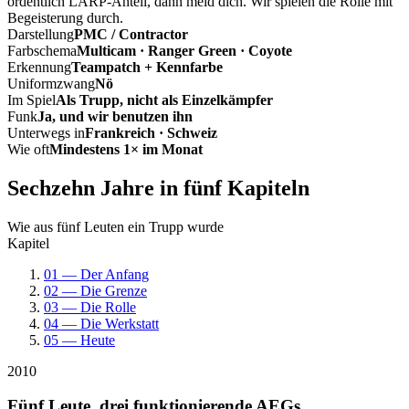
ordentlich LARP-Anteil, dann meld dich. Wir spielen die Rolle mit
Begeisterung durch.
Darstellung
PMC / Contractor
Farbschema
Multicam · Ranger Green · Coyote
Erkennung
Teampatch + Kennfarbe
Uniformzwang
Nö
Im Spiel
Als Trupp, nicht als Einzelkämpfer
Funk
Ja, und wir benutzen ihn
Unterwegs in
Frankreich · Schweiz
Wie oft
Mindestens 1× im Monat
Sechzehn Jahre in fünf Kapiteln
Wie aus fünf Leuten ein Trupp wurde
Kapitel
01 — Der Anfang
02 — Die Grenze
03 — Die Rolle
04 — Die Werkstatt
05 — Heute
2010
Fünf Leute, drei funktionierende AEGs