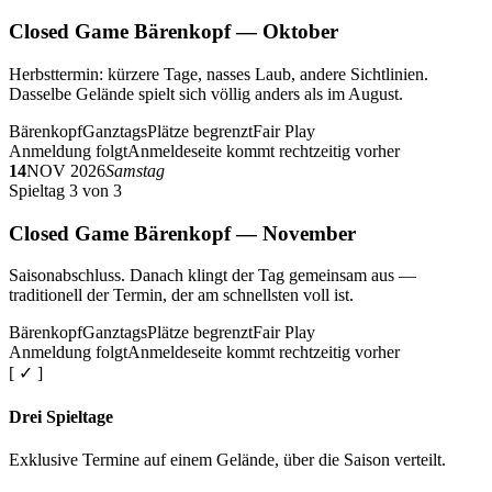
Closed Game Bärenkopf — Oktober
Herbsttermin: kürzere Tage, nasses Laub, andere Sichtlinien.
Dasselbe Gelände spielt sich völlig anders als im August.
Bärenkopf
Ganztags
Plätze begrenzt
Fair Play
Anmeldung folgt
Anmeldeseite kommt rechtzeitig vorher
14
NOV 2026
Samstag
Spieltag 3 von 3
Closed Game Bärenkopf — November
Saisonabschluss. Danach klingt der Tag gemeinsam aus —
traditionell der Termin, der am schnellsten voll ist.
Bärenkopf
Ganztags
Plätze begrenzt
Fair Play
Anmeldung folgt
Anmeldeseite kommt rechtzeitig vorher
[ ✓ ]
Drei Spieltage
Exklusive Termine auf einem Gelände, über die Saison verteilt.