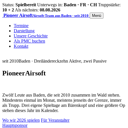
Status:
Spielbereit
Unterwegs in:
Baden · FR · CH
Truppstärke:
10 + 2
Als nächstes:
08.08.2026
Pioneer
Airsoft
Airsoft-Team aus Baden · seit 2010
Menü
Termine
Darstellung
Unsere Geschichte
Als PMC buchen
Kontakt
seit 2010
Baden · Dreiländereck
zehn Aktive, zwei Passive
Pioneer
Airsoft
Zwölf Leute aus Baden, die seit 2010 zusammen im Wald stehen.
Mindestens einmal im Monat, meistens jenseits der Grenze, immer
als Trupp. Drei eigene Spieltage am Bärenkopf und eine größere Op
stehen dieses Jahr im Kalender.
Wo wir 2026 spielen
Für Veranstalter
Hauptsponsor