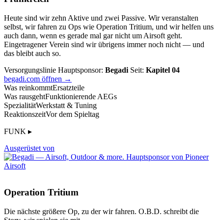
Heute sind wir zehn Aktive und zwei Passive. Wir veranstalten
selbst, wir fahren zu Ops wie Operation Tritium, und wir helfen uns
auch dann, wenn es gerade mal gar nicht um Airsoft geht.
Eingetragener Verein sind wir übrigens immer noch nicht — und
das bleibt auch so.
Versorgungslinie
Hauptsponsor:
Begadi
Seit:
Kapitel 04
begadi.com öffnen →
Was reinkommt
Ersatzteile
Was rausgeht
Funktionierende AEGs
Spezialität
Werkstatt & Tuning
Reaktionszeit
Vor dem Spieltag
FUNK ▸
Ausgerüstet von
Operation Tritium
Die nächste größere Op, zu der wir fahren. O.B.D. schreibt die