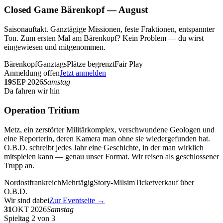
Closed Game Bärenkopf — August
Saisonauftakt. Ganztägige Missionen, feste Fraktionen, entspannter
Ton. Zum ersten Mal am Bärenkopf? Kein Problem — du wirst
eingewiesen und mitgenommen.
Bärenkopf
Ganztags
Plätze begrenzt
Fair Play
Anmeldung offen
Jetzt anmelden
19
SEP 2026
Samstag
Da fahren wir hin
Operation Tritium
Metz, ein zerstörter Militärkomplex, verschwundene Geologen und
eine Reporterin, deren Kamera man ohne sie wiedergefunden hat.
O.B.D. schreibt jedes Jahr eine Geschichte, in der man wirklich
mitspielen kann — genau unser Format. Wir reisen als geschlossener
Trupp an.
Nordostfrankreich
Mehrtägig
Story-Milsim
Ticketverkauf über
O.B.D.
Wir sind dabei
Zur Eventseite →
31
OKT 2026
Samstag
Spieltag 2 von 3