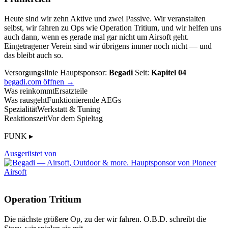
Heute sind wir zehn Aktive und zwei Passive. Wir veranstalten
selbst, wir fahren zu Ops wie Operation Tritium, und wir helfen uns
auch dann, wenn es gerade mal gar nicht um Airsoft geht.
Eingetragener Verein sind wir übrigens immer noch nicht — und
das bleibt auch so.
Versorgungslinie
Hauptsponsor:
Begadi
Seit:
Kapitel 04
begadi.com öffnen →
Was reinkommt
Ersatzteile
Was rausgeht
Funktionierende AEGs
Spezialität
Werkstatt & Tuning
Reaktionszeit
Vor dem Spieltag
FUNK ▸
Ausgerüstet von
Operation Tritium
Die nächste größere Op, zu der wir fahren. O.B.D. schreibt die