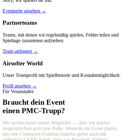
Story, wir spielen sie mit.
Eventseite ansehen →
Partnerteams
Teams, mit denen wir regelmäßig spielen, Felder teilen und
Spieltage zusammen aufziehen.
Team anfragen →
Airsofter World
Unser Teamprofil mit Spielhistorie und Kontaktmöglichkeit.
Profil ansehen →
Für Veranstalter
Braucht dein Event
einen PMC-Trupp?
Wir suchen keine neuen Mitglieder — aber wir spielen
ausgesprochen gern eine Rolle. Wenn du ein Event planst,
das eine Contractor-Fraktion braucht, gerne auch mit
ordentlich LARP-Anteil, dann sag Bescheid. Söldner,