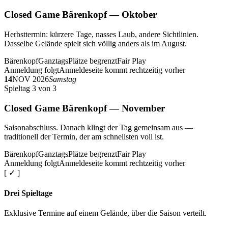
Closed Game Bärenkopf — Oktober
Herbsttermin: kürzere Tage, nasses Laub, andere Sichtlinien.
Dasselbe Gelände spielt sich völlig anders als im August.
Bärenkopf
Ganztags
Plätze begrenzt
Fair Play
Anmeldung folgt
Anmeldeseite kommt rechtzeitig vorher
14
NOV 2026
Samstag
Spieltag 3 von 3
Closed Game Bärenkopf — November
Saisonabschluss. Danach klingt der Tag gemeinsam aus —
traditionell der Termin, der am schnellsten voll ist.
Bärenkopf
Ganztags
Plätze begrenzt
Fair Play
Anmeldung folgt
Anmeldeseite kommt rechtzeitig vorher
[ ✓ ]
Drei Spieltage
Exklusive Termine auf einem Gelände, über die Saison verteilt.