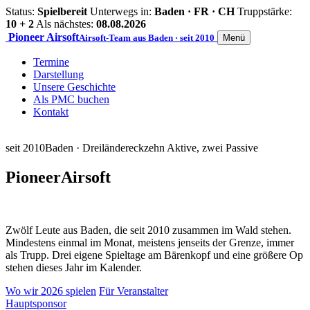
Status:
Spielbereit
Unterwegs in:
Baden · FR · CH
Truppstärke:
10 + 2
Als nächstes:
08.08.2026
Pioneer
Airsoft
Airsoft-Team aus Baden · seit 2010
Menü
Termine
Darstellung
Unsere Geschichte
Als PMC buchen
Kontakt
seit 2010
Baden · Dreiländereck
zehn Aktive, zwei Passive
Pioneer
Airsoft
Zwölf Leute aus Baden, die seit 2010 zusammen im Wald stehen.
Mindestens einmal im Monat, meistens jenseits der Grenze, immer
als Trupp. Drei eigene Spieltage am Bärenkopf und eine größere Op
stehen dieses Jahr im Kalender.
Wo wir 2026 spielen
Für Veranstalter
Hauptsponsor