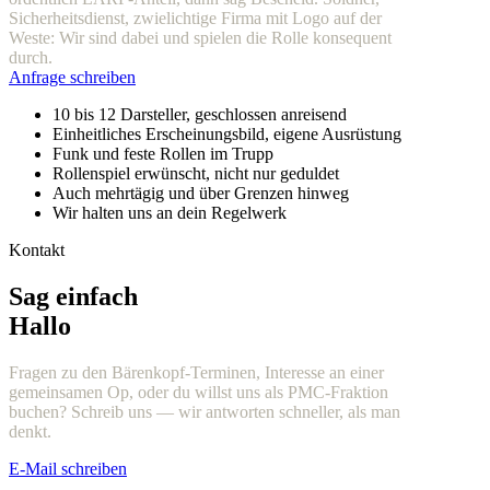
Sicherheitsdienst, zwielichtige Firma mit Logo auf der
Weste: Wir sind dabei und spielen die Rolle konsequent
durch.
Anfrage schreiben
10 bis 12 Darsteller, geschlossen anreisend
Einheitliches Erscheinungsbild, eigene Ausrüstung
Funk und feste Rollen im Trupp
Rollenspiel erwünscht, nicht nur geduldet
Auch mehrtägig und über Grenzen hinweg
Wir halten uns an dein Regelwerk
Kontakt
Sag einfach
Hallo
Fragen zu den Bärenkopf-Terminen, Interesse an einer
gemeinsamen Op, oder du willst uns als PMC-Fraktion
buchen? Schreib uns — wir antworten schneller, als man
denkt.
E-Mail schreiben