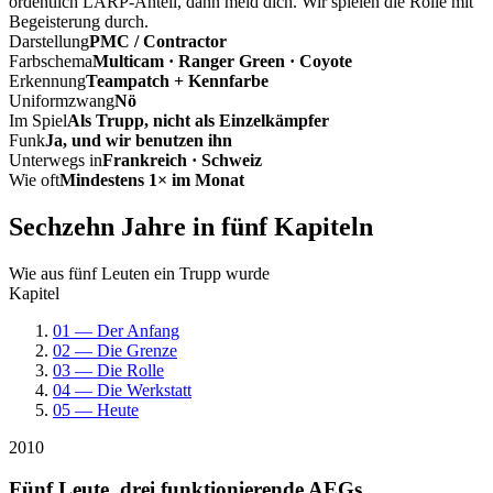
ordentlich LARP-Anteil, dann meld dich. Wir spielen die Rolle mit
Begeisterung durch.
Darstellung
PMC / Contractor
Farbschema
Multicam · Ranger Green · Coyote
Erkennung
Teampatch + Kennfarbe
Uniformzwang
Nö
Im Spiel
Als Trupp, nicht als Einzelkämpfer
Funk
Ja, und wir benutzen ihn
Unterwegs in
Frankreich · Schweiz
Wie oft
Mindestens 1× im Monat
Sechzehn Jahre in fünf Kapiteln
Wie aus fünf Leuten ein Trupp wurde
Kapitel
01 — Der Anfang
02 — Die Grenze
03 — Die Rolle
04 — Die Werkstatt
05 — Heute
2010
Fünf Leute, drei funktionierende AEGs