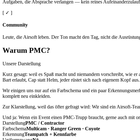
Aufgaben, die Absprache verlangen — kein reines Aufeinanderzulauf
[ ✓ ]
Community
Leute, die Airsoft leben. Der Ton macht den Tag, nicht die Ausrüstun
Warum PMC?
Unsere Darstellung
Kurz gesagt: weil es Spaß macht und niemandem vorschreibt, wie er a
Bart erlaubt, Cap statt Helm, jeder rüstet sich nach eigenem Kopf aus.
Wir einigen uns nur auf ein Farbschema und ein paar Erkennungsmerkm
komplett neu einkleiden.
Zur Klarstellung, weil das öfter gefragt wird: Wir sind ein Airsoft-T
Und ja: Wenn ein Event einen PMC-Trupp braucht, gerne auch mit ord
Darstellung
PMC / Contractor
Farbschema
Multicam · Ranger Green · Coyote
Erkennung
Teampatch + Kennfarbe
Uniformzwang
Nö