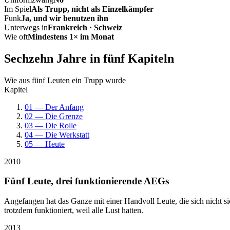
Im Spiel
Als Trupp, nicht als Einzelkämpfer
Funk
Ja, und wir benutzen ihn
Unterwegs in
Frankreich · Schweiz
Wie oft
Mindestens 1× im Monat
Sechzehn Jahre in fünf Kapiteln
Wie aus fünf Leuten ein Trupp wurde
Kapitel
01 — Der Anfang
02 — Die Grenze
03 — Die Rolle
04 — Die Werkstatt
05 — Heute
2010
Fünf Leute, drei funktionierende AEGs
Angefangen hat das Ganze mit einer Handvoll Leute, die sich nicht 
trotzdem funktioniert, weil alle Lust hatten.
2013