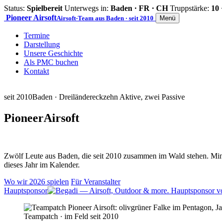
Status:
Spielbereit
Unterwegs in:
Baden · FR · CH
Truppstärke:
10 
Pioneer
Airsoft
Airsoft-Team aus Baden · seit 2010
Menü
Termine
Darstellung
Unsere Geschichte
Als PMC buchen
Kontakt
seit 2010
Baden · Dreiländereck
zehn Aktive, zwei Passive
Pioneer
Airsoft
Zwölf Leute aus Baden, die seit 2010 zusammen im Wald stehen. Mind
dieses Jahr im Kalender.
Wo wir 2026 spielen
Für Veranstalter
Hauptsponsor
Teampatch · im Feld seit 2010