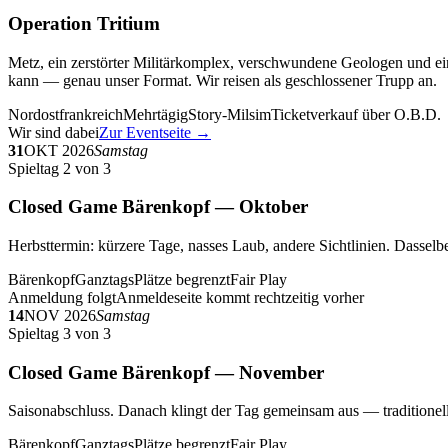
Operation Tritium
Metz, ein zerstörter Militärkomplex, verschwundene Geologen und ein
kann — genau unser Format. Wir reisen als geschlossener Trupp an.
Nordostfrankreich
Mehrtägig
Story-Milsim
Ticketverkauf über O.B.D.
Wir sind dabei
Zur Eventseite →
31
OKT 2026
Samstag
Spieltag 2 von 3
Closed Game Bärenkopf — Oktober
Herbsttermin: kürzere Tage, nasses Laub, andere Sichtlinien. Dasselbe
Bärenkopf
Ganztags
Plätze begrenzt
Fair Play
Anmeldung folgt
Anmeldeseite kommt rechtzeitig vorher
14
NOV 2026
Samstag
Spieltag 3 von 3
Closed Game Bärenkopf — November
Saisonabschluss. Danach klingt der Tag gemeinsam aus — traditionell 
Bärenkopf
Ganztags
Plätze begrenzt
Fair Play