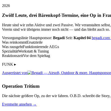
2026
Zwölf Leute, drei Bärenkopf-Termine, eine Op in Fra
Heute sind wir zehn Aktive und zwei Passive. Wir veranstalten selbst
Verein sind wir übrigens immer noch nicht — und das bleibt auch so.
Versorgungslinie
Hauptsponsor:
Begadi
Seit:
Kapitel 04
begadi.com
Was reinkommt
Ersatzteile
Was rausgeht
Funktionierende AEGs
Spezialität
Werkstatt & Tuning
Reaktionszeit
Vor dem Spieltag
FUNK ▸
Ausgerüstet von
Operation Tritium
Die nächste größere Op, zu der wir fahren. O.B.D. schreibt die Story, 
Eventseite ansehen →