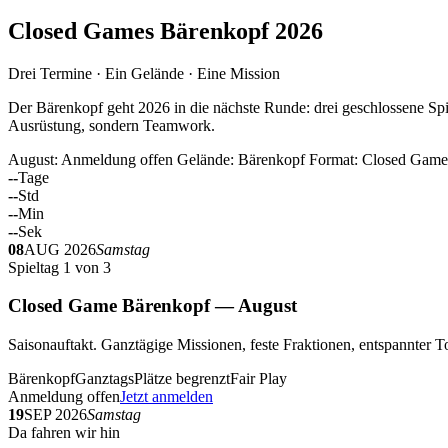
Closed Games Bärenkopf 2026
Drei Termine · Ein Gelände · Eine Mission
Der Bärenkopf geht 2026 in die nächste Runde: drei geschlossene Spi
Ausrüstung, sondern Teamwork.
August: Anmeldung offen
Gelände: Bärenkopf
Format: Closed Game
--
Tage
--
Std
--
Min
--
Sek
08
AUG 2026
Samstag
Spieltag 1 von 3
Closed Game Bärenkopf — August
Saisonauftakt. Ganztägige Missionen, feste Fraktionen, entspannt
Bärenkopf
Ganztags
Plätze begrenzt
Fair Play
Anmeldung offen
Jetzt anmelden
19
SEP 2026
Samstag
Da fahren wir hin