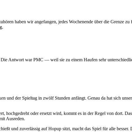
 aufzuhören haben wir angefangen, jedes Wochenende über die Grenze z
g.
? Die Antwort war PMC — weil sie zu einem Haufen sehr unterschiedlic
ken und der Spieltag in zwölf Stunden anfängt. Genau da hat sich uns
t, hochgedreht oder ersetzt wird, kommt es in der Regel von dort. Das
mit Ausreden.
hießt und zuverlässig auf Hopup sitzt, macht das Spiel für alle besser. D