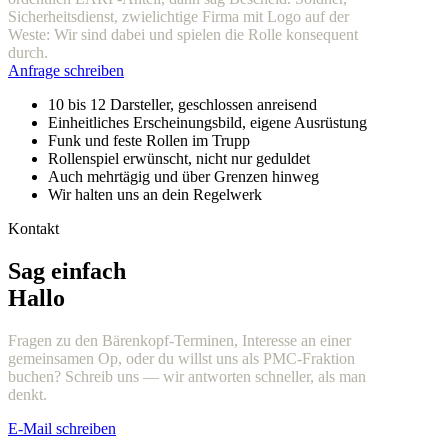
Sicherheitsdienst, zwielichtige Firma mit Logo auf der
Weste: Wir sind dabei und spielen die Rolle konsequent
durch.
Anfrage schreiben
10 bis 12 Darsteller, geschlossen anreisend
Einheitliches Erscheinungsbild, eigene Ausrüstung
Funk und feste Rollen im Trupp
Rollenspiel erwünscht, nicht nur geduldet
Auch mehrtägig und über Grenzen hinweg
Wir halten uns an dein Regelwerk
Kontakt
Sag einfach
Hallo
Fragen zu den Bärenkopf-Terminen, Interesse an einer
gemeinsamen Op, oder du willst uns als PMC-Fraktion
buchen? Schreib uns — wir antworten schneller, als man
denkt.
E-Mail schreiben