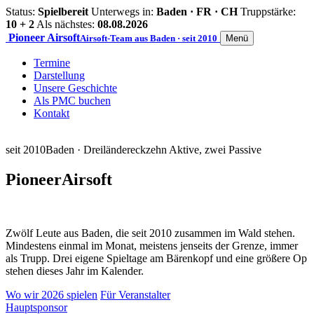
Status:
Spielbereit
Unterwegs in:
Baden · FR · CH
Truppstärke:
10 + 2
Als nächstes:
08.08.2026
Pioneer
Airsoft
Airsoft-Team aus Baden · seit 2010
Menü
Termine
Darstellung
Unsere Geschichte
Als PMC buchen
Kontakt
seit 2010
Baden · Dreiländereck
zehn Aktive, zwei Passive
Pioneer
Airsoft
Zwölf Leute aus Baden, die seit 2010 zusammen im Wald stehen.
Mindestens einmal im Monat, meistens jenseits der Grenze, immer
als Trupp. Drei eigene Spieltage am Bärenkopf und eine größere Op
stehen dieses Jahr im Kalender.
Wo wir 2026 spielen
Für Veranstalter
Hauptsponsor