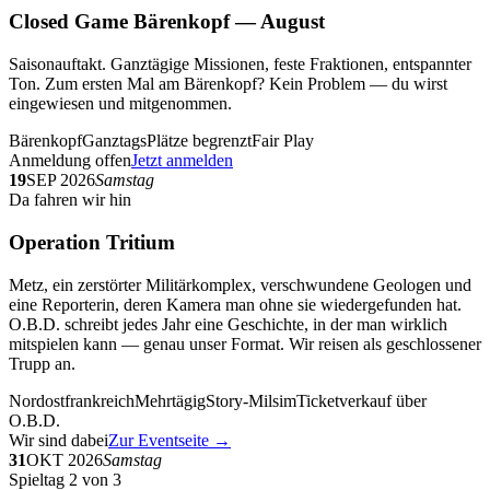
Closed Game Bärenkopf — August
Saisonauftakt. Ganztägige Missionen, feste Fraktionen, entspannter
Ton. Zum ersten Mal am Bärenkopf? Kein Problem — du wirst
eingewiesen und mitgenommen.
Bärenkopf
Ganztags
Plätze begrenzt
Fair Play
Anmeldung offen
Jetzt anmelden
19
SEP 2026
Samstag
Da fahren wir hin
Operation Tritium
Metz, ein zerstörter Militärkomplex, verschwundene Geologen und
eine Reporterin, deren Kamera man ohne sie wiedergefunden hat.
O.B.D. schreibt jedes Jahr eine Geschichte, in der man wirklich
mitspielen kann — genau unser Format. Wir reisen als geschlossener
Trupp an.
Nordostfrankreich
Mehrtägig
Story-Milsim
Ticketverkauf über
O.B.D.
Wir sind dabei
Zur Eventseite →
31
OKT 2026
Samstag
Spieltag 2 von 3