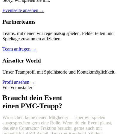
Story, wir spielen sie mit.
Eventseite ansehen →
Partnerteams
Teams, mit denen wir regelmäßig spielen, Felder teilen und
Spieltage zusammen aufziehen.
Team anfragen →
Airsofter World
Unser Teamprofil mit Spielhistorie und Kontaktmöglichkeit.
Profil ansehen →
Für Veranstalter
Braucht dein Event
einen PMC-Trupp?
Wir suchen keine neuen Mitglieder — aber wir spielen
ausgesprochen gern eine Rolle. Wenn du ein Event planst,
das eine Contractor-Fraktion braucht, gerne auch mit
ordentlich LARP-Anteil, dann sag Bescheid. Söldner,