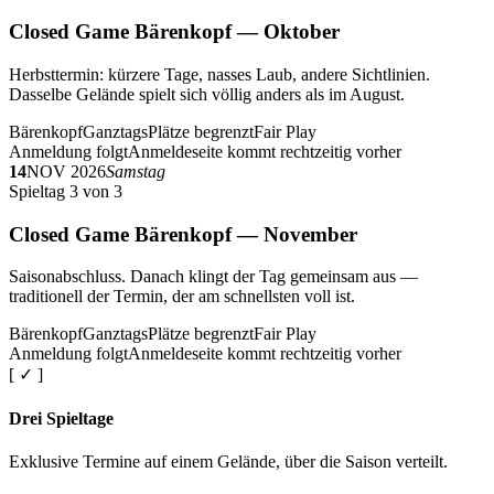
Closed Game Bärenkopf — Oktober
Herbsttermin: kürzere Tage, nasses Laub, andere Sichtlinien.
Dasselbe Gelände spielt sich völlig anders als im August.
Bärenkopf
Ganztags
Plätze begrenzt
Fair Play
Anmeldung folgt
Anmeldeseite kommt rechtzeitig vorher
14
NOV 2026
Samstag
Spieltag 3 von 3
Closed Game Bärenkopf — November
Saisonabschluss. Danach klingt der Tag gemeinsam aus —
traditionell der Termin, der am schnellsten voll ist.
Bärenkopf
Ganztags
Plätze begrenzt
Fair Play
Anmeldung folgt
Anmeldeseite kommt rechtzeitig vorher
[ ✓ ]
Drei Spieltage
Exklusive Termine auf einem Gelände, über die Saison verteilt.