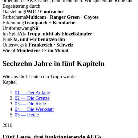
ordentlich LARP-Anteil, dann meld dich. Wir spielen die Rolle mit
Begeisterung durch.
Darstellung
PMC / Contractor
Farbschema
Multicam · Ranger Green · Coyote
Erkennung
Teampatch + Kennfarbe
Uniformzwang
Nö
Im Spiel
Als Trupp, nicht als Einzelkämpfer
Funk
Ja, und wir benutzen ihn
Unterwegs in
Frankreich · Schweiz
Wie oft
Mindestens 1× im Monat
Sechzehn Jahre in fünf Kapiteln
Wie aus fünf Leuten ein Trupp wurde
Kapitel
01 — Der Anfang
02 — Die Grenze
03 — Die Rolle
04 — Die Werkstatt
05 — Heute
2010
Fünf Leute, drei funktionierende AEGs