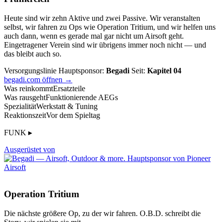
Heute sind wir zehn Aktive und zwei Passive. Wir veranstalten
selbst, wir fahren zu Ops wie Operation Tritium, und wir helfen uns
auch dann, wenn es gerade mal gar nicht um Airsoft geht.
Eingetragener Verein sind wir übrigens immer noch nicht — und
das bleibt auch so.
Versorgungslinie
Hauptsponsor:
Begadi
Seit:
Kapitel 04
begadi.com öffnen →
Was reinkommt
Ersatzteile
Was rausgeht
Funktionierende AEGs
Spezialität
Werkstatt & Tuning
Reaktionszeit
Vor dem Spieltag
FUNK ▸
Ausgerüstet von
Operation Tritium
Die nächste größere Op, zu der wir fahren. O.B.D. schreibt die