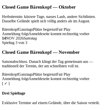
Closed Game Bärenkopf — Oktober
Herbsttermin: kürzere Tage, nasses Laub, andere Sichtlinien.
Dasselbe Gelände spielt sich völlig anders als im August.
Bärenkopf
Ganztags
Plätze begrenzt
Fair Play
Anmeldung folgt
Anmeldeseite kommt rechtzeitig vorher
14
NOV 2026
Samstag
Spieltag 3 von 3
Closed Game Bärenkopf — November
Saisonabschluss. Danach klingt der Tag gemeinsam aus —
traditionell der Termin, der am schnellsten voll ist.
Bärenkopf
Ganztags
Plätze begrenzt
Fair Play
Anmeldung folgt
Anmeldeseite kommt rechtzeitig vorher
[ ✓ ]
Drei Spieltage
Exklusive Termine auf einem Gelände, über die Saison verteilt.