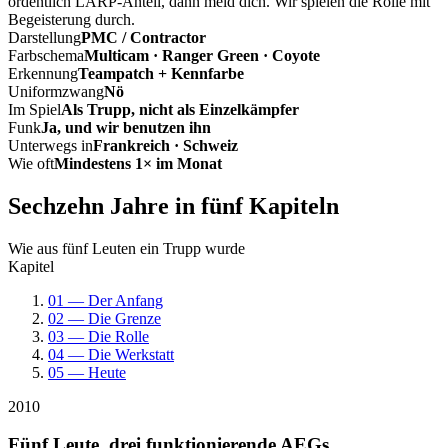
ordentlich LARP-Anteil, dann meld dich. Wir spielen die Rolle mit
Begeisterung durch.
Darstellung
PMC / Contractor
Farbschema
Multicam · Ranger Green · Coyote
Erkennung
Teampatch + Kennfarbe
Uniformzwang
Nö
Im Spiel
Als Trupp, nicht als Einzelkämpfer
Funk
Ja, und wir benutzen ihn
Unterwegs in
Frankreich · Schweiz
Wie oft
Mindestens 1× im Monat
Sechzehn Jahre in fünf Kapiteln
Wie aus fünf Leuten ein Trupp wurde
Kapitel
01 — Der Anfang
02 — Die Grenze
03 — Die Rolle
04 — Die Werkstatt
05 — Heute
2010
Fünf Leute, drei funktionierende AEGs