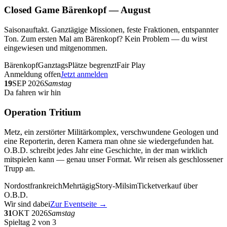
Closed Game Bärenkopf — August
Saisonauftakt. Ganztägige Missionen, feste Fraktionen, entspannter
Ton. Zum ersten Mal am Bärenkopf? Kein Problem — du wirst
eingewiesen und mitgenommen.
Bärenkopf
Ganztags
Plätze begrenzt
Fair Play
Anmeldung offen
Jetzt anmelden
19
SEP 2026
Samstag
Da fahren wir hin
Operation Tritium
Metz, ein zerstörter Militärkomplex, verschwundene Geologen und
eine Reporterin, deren Kamera man ohne sie wiedergefunden hat.
O.B.D. schreibt jedes Jahr eine Geschichte, in der man wirklich
mitspielen kann — genau unser Format. Wir reisen als geschlossener
Trupp an.
Nordostfrankreich
Mehrtägig
Story-Milsim
Ticketverkauf über
O.B.D.
Wir sind dabei
Zur Eventseite →
31
OKT 2026
Samstag
Spieltag 2 von 3