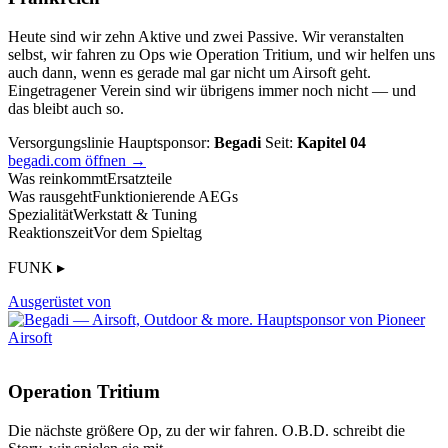
Heute sind wir zehn Aktive und zwei Passive. Wir veranstalten
selbst, wir fahren zu Ops wie Operation Tritium, und wir helfen uns
auch dann, wenn es gerade mal gar nicht um Airsoft geht.
Eingetragener Verein sind wir übrigens immer noch nicht — und
das bleibt auch so.
Versorgungslinie
Hauptsponsor:
Begadi
Seit:
Kapitel 04
begadi.com öffnen →
Was reinkommt
Ersatzteile
Was rausgeht
Funktionierende AEGs
Spezialität
Werkstatt & Tuning
Reaktionszeit
Vor dem Spieltag
FUNK ▸
Ausgerüstet von
Operation Tritium
Die nächste größere Op, zu der wir fahren. O.B.D. schreibt die