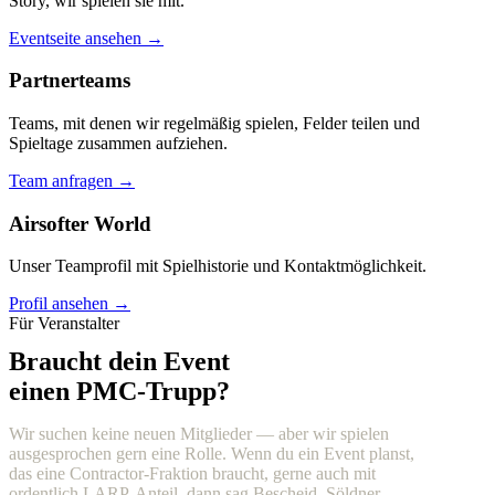
Story, wir spielen sie mit.
Eventseite ansehen →
Partnerteams
Teams, mit denen wir regelmäßig spielen, Felder teilen und
Spieltage zusammen aufziehen.
Team anfragen →
Airsofter World
Unser Teamprofil mit Spielhistorie und Kontaktmöglichkeit.
Profil ansehen →
Für Veranstalter
Braucht dein Event
einen PMC-Trupp?
Wir suchen keine neuen Mitglieder — aber wir spielen
ausgesprochen gern eine Rolle. Wenn du ein Event planst,
das eine Contractor-Fraktion braucht, gerne auch mit
ordentlich LARP-Anteil, dann sag Bescheid. Söldner,