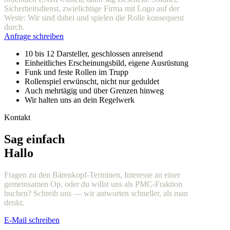
Sicherheitsdienst, zwielichtige Firma mit Logo auf der
Weste: Wir sind dabei und spielen die Rolle konsequent
durch.
Anfrage schreiben
10 bis 12 Darsteller, geschlossen anreisend
Einheitliches Erscheinungsbild, eigene Ausrüstung
Funk und feste Rollen im Trupp
Rollenspiel erwünscht, nicht nur geduldet
Auch mehrtägig und über Grenzen hinweg
Wir halten uns an dein Regelwerk
Kontakt
Sag einfach
Hallo
Fragen zu den Bärenkopf-Terminen, Interesse an einer
gemeinsamen Op, oder du willst uns als PMC-Fraktion
buchen? Schreib uns — wir antworten schneller, als man
denkt.
E-Mail schreiben