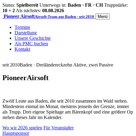
Status:
Spielbereit
Unterwegs in:
Baden · FR · CH
Truppstärke:
10 + 2
Als nächstes:
08.08.2026
Pioneer
Airsoft
Airsoft-Team aus Baden · seit 2010
Menü
Termine
Darstellung
Unsere Geschichte
Als PMC buchen
Kontakt
seit 2010
Baden · Dreiländereck
zehn Aktive, zwei Passive
Pioneer
Airsoft
Zwölf Leute aus Baden, die seit 2010 zusammen im Wald stehen.
Mindestens einmal im Monat, meistens jenseits der Grenze, immer
als Trupp. Drei eigene Spieltage am Bärenkopf und eine größere Op
stehen dieses Jahr im Kalender.
Wo wir 2026 spielen
Für Veranstalter
Hauptsponsor