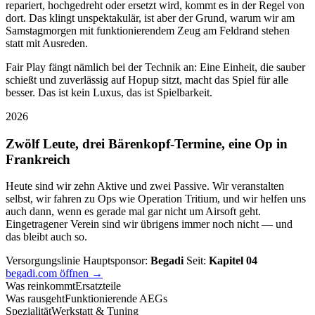
repariert, hochgedreht oder ersetzt wird, kommt es in der Regel von
dort. Das klingt unspektakulär, ist aber der Grund, warum wir am
Samstagmorgen mit funktionierendem Zeug am Feldrand stehen
statt mit Ausreden.
Fair Play fängt nämlich bei der Technik an: Eine Einheit, die sauber
schießt und zuverlässig auf Hopup sitzt, macht das Spiel für alle
besser. Das ist kein Luxus, das ist Spielbarkeit.
2026
Zwölf Leute, drei Bärenkopf-Termine, eine Op in
Frankreich
Heute sind wir zehn Aktive und zwei Passive. Wir veranstalten
selbst, wir fahren zu Ops wie Operation Tritium, und wir helfen uns
auch dann, wenn es gerade mal gar nicht um Airsoft geht.
Eingetragener Verein sind wir übrigens immer noch nicht — und
das bleibt auch so.
Versorgungslinie
Hauptsponsor:
Begadi
Seit:
Kapitel 04
begadi.com öffnen →
Was reinkommt
Ersatzteile
Was rausgeht
Funktionierende AEGs
Spezialität
Werkstatt & Tuning