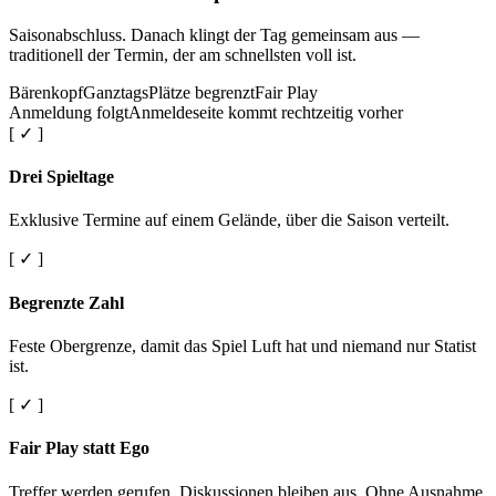
Saisonabschluss. Danach klingt der Tag gemeinsam aus —
traditionell der Termin, der am schnellsten voll ist.
Bärenkopf
Ganztags
Plätze begrenzt
Fair Play
Anmeldung folgt
Anmeldeseite kommt rechtzeitig vorher
[ ✓ ]
Drei Spieltage
Exklusive Termine auf einem Gelände, über die Saison verteilt.
[ ✓ ]
Begrenzte Zahl
Feste Obergrenze, damit das Spiel Luft hat und niemand nur Statist
ist.
[ ✓ ]
Fair Play statt Ego
Treffer werden gerufen. Diskussionen bleiben aus. Ohne Ausnahme.