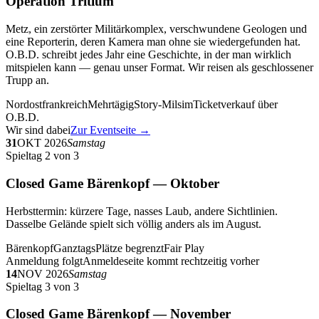
Operation Tritium
Metz, ein zerstörter Militärkomplex, verschwundene Geologen und
eine Reporterin, deren Kamera man ohne sie wiedergefunden hat.
O.B.D. schreibt jedes Jahr eine Geschichte, in der man wirklich
mitspielen kann — genau unser Format. Wir reisen als geschlossener
Trupp an.
Nordostfrankreich
Mehrtägig
Story-Milsim
Ticketverkauf über
O.B.D.
Wir sind dabei
Zur Eventseite →
31
OKT 2026
Samstag
Spieltag 2 von 3
Closed Game Bärenkopf — Oktober
Herbsttermin: kürzere Tage, nasses Laub, andere Sichtlinien.
Dasselbe Gelände spielt sich völlig anders als im August.
Bärenkopf
Ganztags
Plätze begrenzt
Fair Play
Anmeldung folgt
Anmeldeseite kommt rechtzeitig vorher
14
NOV 2026
Samstag
Spieltag 3 von 3
Closed Game Bärenkopf — November