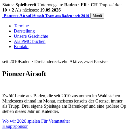
Status:
Spielbereit
Unterwegs in:
Baden · FR · CH
Truppstärke:
10 + 2
Als nächstes:
19.09.2026
Pioneer
Airsoft
Airsoft-Team aus Baden · seit 2010
Menü
Termine
Darstellung
Unsere Geschichte
Als PMC buchen
Kontakt
seit 2010
Baden · Dreiländereck
zehn Aktive, zwei Passive
Pioneer
Airsoft
Zwölf Leute aus Baden, die seit 2010 zusammen im Wald stehen.
Mindestens einmal im Monat, meistens jenseits der Grenze, immer
als Trupp. Drei eigene Spieltage am Bärenkopf und eine größere Op
stehen dieses Jahr im Kalender.
Wo wir 2026 spielen
Für Veranstalter
Hauptsponsor