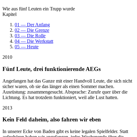
Wie aus fünf Leuten ein Trupp wurde
Kapitel
01 — Der Anfang
02 — Die Grenze
03 — Die Rolle
04 — Die Werkstatt
05 — Heute
2010
Fünf Leute, drei funktionierende AEGs
Angefangen hat das Ganze mit einer Handvoll Leute, die sich nicht
sicher waren, ob sie das länger als einen Sommer machen.
Ausrüstung: zusammengesucht. Absprache: Zurufe quer über die
Lichtung. Es hat trotzdem funktioniert, weil alle Lust hatten.
2013
Kein Feld daheim, also fahren wir eben
In unserer Ecke von Baden gibt es keine legalen Spielfelder. Statt
aufzuhören haben wir angefangen, jedes Wochenende über die