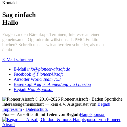
Kontakt
Sag einfach
Hallo
Fragen zu den Bärenkopf-Terminen, Interesse an einer
gemeinsamen Op, oder du willst uns als PMC-Fraktion
buchen? Schreib uns — wir antworten schneller, als man
denkt.
E-Mail schreiben
E-Mail
info@pioneer-airsoft.de
Facebook
@PioneerAirsoft
Airsofter World
Team 753
Bärenkopf August
Anmeldung via Guestoo
Begadi
Hauptsponsor
© 2010–2026 Pioneer Airsoft · Baden
Sportliche
Interessengemeinschaft — kein e.V.
Ausgerüstet von
Begadi
Impressum
·
Datenschutz
Pioneer Airsoft läuft mit Teilen von
Begadi
Hauptsponsor