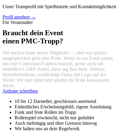
Unser Teamprofil mit Spielhistorie und Kontaktmöglichkeit.
Profil ansehen →
Für Veranstalter
Braucht dein Event
einen PMC-Trupp?
Wir suchen keine neuen Mitglieder — aber wir spielen
ausgesprochen gern eine Rolle. Wenn du ein Event planst,
das eine Contractor-Fraktion braucht, gerne auch mit
ordentlich LARP-Anteil, dann sag Bescheid. Söldner,
Sicherheitsdienst, zwielichtige Firma mit Logo auf der
Weste: Wir sind dabei und spielen die Rolle konsequent
durch.
Anfrage schreiben
10 bis 12 Darsteller, geschlossen anreisend
Einheitliches Erscheinungsbild, eigene Ausrüstung
Funk und feste Rollen im Trupp
Rollenspiel erwünscht, nicht nur geduldet
Auch mehrtägig und über Grenzen hinweg
Wir halten uns an dein Regelwerk