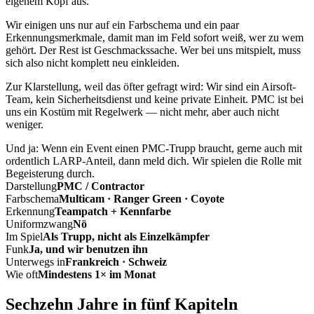
eigenem Kopf aus.
Wir einigen uns nur auf ein Farbschema und ein paar
Erkennungsmerkmale, damit man im Feld sofort weiß, wer zu wem
gehört. Der Rest ist Geschmackssache. Wer bei uns mitspielt, muss
sich also nicht komplett neu einkleiden.
Zur Klarstellung, weil das öfter gefragt wird: Wir sind ein Airsoft-
Team, kein Sicherheitsdienst und keine private Einheit. PMC ist bei
uns ein Kostüm mit Regelwerk — nicht mehr, aber auch nicht
weniger.
Und ja: Wenn ein Event einen PMC-Trupp braucht, gerne auch mit
ordentlich LARP-Anteil, dann meld dich. Wir spielen die Rolle mit
Begeisterung durch.
Darstellung
PMC / Contractor
Farbschema
Multicam · Ranger Green · Coyote
Erkennung
Teampatch + Kennfarbe
Uniformzwang
Nö
Im Spiel
Als Trupp, nicht als Einzelkämpfer
Funk
Ja, und wir benutzen ihn
Unterwegs in
Frankreich · Schweiz
Wie oft
Mindestens 1× im Monat
Sechzehn Jahre in fünf Kapiteln