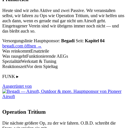
Heute sind wir zehn Aktive und zwei Passive. Wir veranstalten
selbst, wir fahren zu Ops wie Operation Tritium, und wir helfen uns
auch dann, wenn es gerade mal gar nicht um Airsoft geht.
Eingetragener Verein sind wir übrigens immer noch nicht — und
das bleibt auch so.
Versorgungslinie
Hauptsponsor:
Begadi
Seit:
Kapitel 04
begadi.com öffnen →
Was reinkommt
Ersatzteile
Was rausgeht
Funktionierende AEGs
Spezialität
Werkstatt & Tuning
Reaktionszeit
Vor dem Spieltag
FUNK ▸
Ausgerüstet von
Operation Tritium
Die nächste größere Op, zu der wir fahren. O.B.D. schreibt die