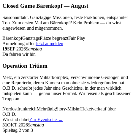
Closed Game Bärenkopf — August
Saisonauftakt. Ganztägige Missionen, feste Fraktionen, entspannter
Ton. Zum ersten Mal am Bärenkopf? Kein Problem — du wirst
eingewiesen und mitgenommen.
Bärenkopf
Ganztags
Plätze begrenzt
Fair Play
Anmeldung offen
Jetzt anmelden
19
SEP 2026
Samstag
Da fahren wir hin
Operation Tritium
Metz, ein zerstörter Militärkomplex, verschwundene Geologen und
eine Reporterin, deren Kamera man ohne sie wiedergefunden hat.
O.B.D. schreibt jedes Jahr eine Geschichte, in der man wirklich
mitspielen kann — genau unser Format. Wir reisen als geschlossener
Trupp an.
Nordostfrankreich
Mehrtägig
Story-Milsim
Ticketverkauf über
O.B.D.
Wir sind dabei
Zur Eventseite →
31
OKT 2026
Samstag
Spieltag 2 von 3