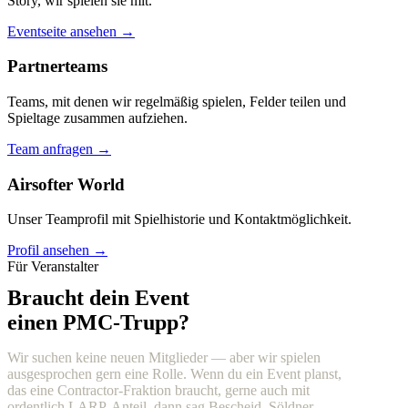
Story, wir spielen sie mit.
Eventseite ansehen →
Partnerteams
Teams, mit denen wir regelmäßig spielen, Felder teilen und
Spieltage zusammen aufziehen.
Team anfragen →
Airsofter World
Unser Teamprofil mit Spielhistorie und Kontaktmöglichkeit.
Profil ansehen →
Für Veranstalter
Braucht dein Event
einen PMC-Trupp?
Wir suchen keine neuen Mitglieder — aber wir spielen
ausgesprochen gern eine Rolle. Wenn du ein Event planst,
das eine Contractor-Fraktion braucht, gerne auch mit
ordentlich LARP-Anteil, dann sag Bescheid. Söldner,