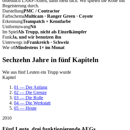
ordentlich LARP-Anteil, dann meld dich. Wir spielen die Rolle mit
Begeisterung durch.
Darstellung
PMC / Contractor
Farbschema
Multicam · Ranger Green · Coyote
Erkennung
Teampatch + Kennfarbe
Uniformzwang
Nö
Im Spiel
Als Trupp, nicht als Einzelkämpfer
Funk
Ja, und wir benutzen ihn
Unterwegs in
Frankreich · Schweiz
Wie oft
Mindestens 1× im Monat
Sechzehn Jahre in fünf Kapiteln
Wie aus fünf Leuten ein Trupp wurde
Kapitel
01 — Der Anfang
02 — Die Grenze
03 — Die Rolle
04 — Die Werkstatt
05 — Heute
2010
Fünf Leute, drei funktionierende AEGs