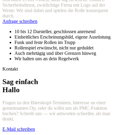
Sicherheitsdienst, zwielichtige Firma mit Logo auf der
Weste: Wir sind dabei und spielen die Rolle konsequent
durch.
Anfrage schreiben
10 bis 12 Darsteller, geschlossen anreisend
Einheitliches Erscheinungsbild, eigene Ausrüstung
Funk und feste Rollen im Trupp
Rollenspiel erwünscht, nicht nur geduldet
Auch mehrtägig und über Grenzen hinweg
Wir halten uns an dein Regelwerk
Kontakt
Sag einfach
Hallo
Fragen zu den Bärenkopf-Terminen, Interesse an einer
gemeinsamen Op, oder du willst uns als PMC-Fraktion
buchen? Schreib uns — wir antworten schneller, als man
denkt.
E-Mail schreiben