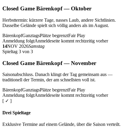
Closed Game Bärenkopf — Oktober
Herbsttermin: kürzere Tage, nasses Laub, andere Sichtlinien.
Dasselbe Gelände spielt sich völlig anders als im August.
Bärenkopf
Ganztags
Plätze begrenzt
Fair Play
Anmeldung folgt
Anmeldeseite kommt rechtzeitig vorher
14
NOV 2026
Samstag
Spieltag 3 von 3
Closed Game Bärenkopf — November
Saisonabschluss. Danach klingt der Tag gemeinsam aus —
traditionell der Termin, der am schnellsten voll ist.
Bärenkopf
Ganztags
Plätze begrenzt
Fair Play
Anmeldung folgt
Anmeldeseite kommt rechtzeitig vorher
[ ✓ ]
Drei Spieltage
Exklusive Termine auf einem Gelände, über die Saison verteilt.