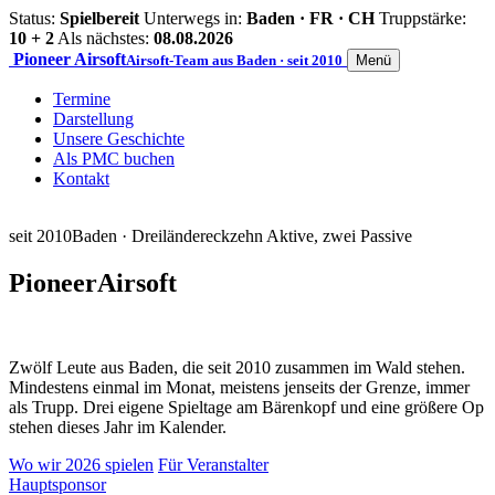
Status:
Spielbereit
Unterwegs in:
Baden · FR · CH
Truppstärke:
10 + 2
Als nächstes:
08.08.2026
Pioneer
Airsoft
Airsoft-Team aus Baden · seit 2010
Menü
Termine
Darstellung
Unsere Geschichte
Als PMC buchen
Kontakt
seit 2010
Baden · Dreiländereck
zehn Aktive, zwei Passive
Pioneer
Airsoft
Zwölf Leute aus Baden, die seit 2010 zusammen im Wald stehen.
Mindestens einmal im Monat, meistens jenseits der Grenze, immer
als Trupp. Drei eigene Spieltage am Bärenkopf und eine größere Op
stehen dieses Jahr im Kalender.
Wo wir 2026 spielen
Für Veranstalter
Hauptsponsor