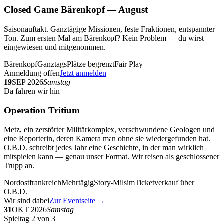
Closed Game Bärenkopf — August
Saisonauftakt. Ganztägige Missionen, feste Fraktionen, entspannter
Ton. Zum ersten Mal am Bärenkopf? Kein Problem — du wirst
eingewiesen und mitgenommen.
Bärenkopf
Ganztags
Plätze begrenzt
Fair Play
Anmeldung offen
Jetzt anmelden
19
SEP 2026
Samstag
Da fahren wir hin
Operation Tritium
Metz, ein zerstörter Militärkomplex, verschwundene Geologen und
eine Reporterin, deren Kamera man ohne sie wiedergefunden hat.
O.B.D. schreibt jedes Jahr eine Geschichte, in der man wirklich
mitspielen kann — genau unser Format. Wir reisen als geschlossener
Trupp an.
Nordostfrankreich
Mehrtägig
Story-Milsim
Ticketverkauf über
O.B.D.
Wir sind dabei
Zur Eventseite →
31
OKT 2026
Samstag
Spieltag 2 von 3