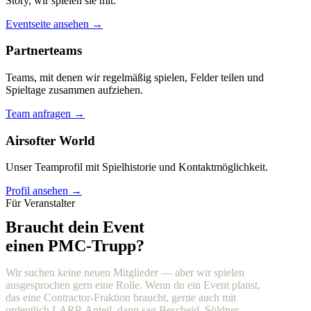
Story, wir spielen sie mit.
Eventseite ansehen →
Partnerteams
Teams, mit denen wir regelmäßig spielen, Felder teilen und
Spieltage zusammen aufziehen.
Team anfragen →
Airsofter World
Unser Teamprofil mit Spielhistorie und Kontaktmöglichkeit.
Profil ansehen →
Für Veranstalter
Braucht dein Event
einen PMC-Trupp?
Wir suchen keine neuen Mitglieder — aber wir spielen
ausgesprochen gern eine Rolle. Wenn du ein Event planst,
das eine Contractor-Fraktion braucht, gerne auch mit
ordentlich LARP-Anteil, dann sag Bescheid. Söldner,