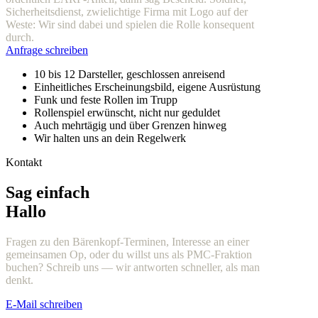
Sicherheitsdienst, zwielichtige Firma mit Logo auf der
Weste: Wir sind dabei und spielen die Rolle konsequent
durch.
Anfrage schreiben
10 bis 12 Darsteller, geschlossen anreisend
Einheitliches Erscheinungsbild, eigene Ausrüstung
Funk und feste Rollen im Trupp
Rollenspiel erwünscht, nicht nur geduldet
Auch mehrtägig und über Grenzen hinweg
Wir halten uns an dein Regelwerk
Kontakt
Sag einfach
Hallo
Fragen zu den Bärenkopf-Terminen, Interesse an einer
gemeinsamen Op, oder du willst uns als PMC-Fraktion
buchen? Schreib uns — wir antworten schneller, als man
denkt.
E-Mail schreiben