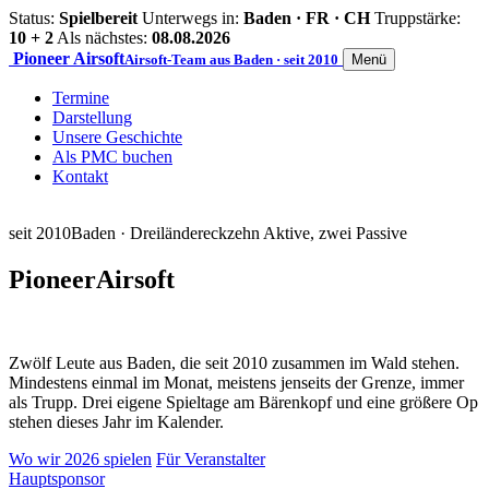
Status:
Spielbereit
Unterwegs in:
Baden · FR · CH
Truppstärke:
10 + 2
Als nächstes:
08.08.2026
Pioneer
Airsoft
Airsoft-Team aus Baden · seit 2010
Menü
Termine
Darstellung
Unsere Geschichte
Als PMC buchen
Kontakt
seit 2010
Baden · Dreiländereck
zehn Aktive, zwei Passive
Pioneer
Airsoft
Zwölf Leute aus Baden, die seit 2010 zusammen im Wald stehen.
Mindestens einmal im Monat, meistens jenseits der Grenze, immer
als Trupp. Drei eigene Spieltage am Bärenkopf und eine größere Op
stehen dieses Jahr im Kalender.
Wo wir 2026 spielen
Für Veranstalter
Hauptsponsor