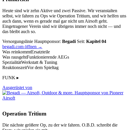
Heute sind wir zehn Aktive und zwei Passive. Wir veranstalten
selbst, wir fahren zu Ops wie Operation Tritium, und wir helfen uns
auch dann, wenn es gerade mal gar nicht um Airsoft geht.
Eingetragener Verein sind wir übrigens immer noch nicht — und
das bleibt auch so.
Versorgungslinie
Hauptsponsor:
Begadi
Seit:
Kapitel 04
begadi.com öffnen →
Was reinkommt
Ersatzteile
Was rausgeht
Funktionierende AEGs
Spezialität
Werkstatt & Tuning
Reaktionszeit
Vor dem Spieltag
FUNK ▸
Ausgerüstet von
Operation Tritium
Die nächste größere Op, zu der wir fahren. O.B.D. schreibt die