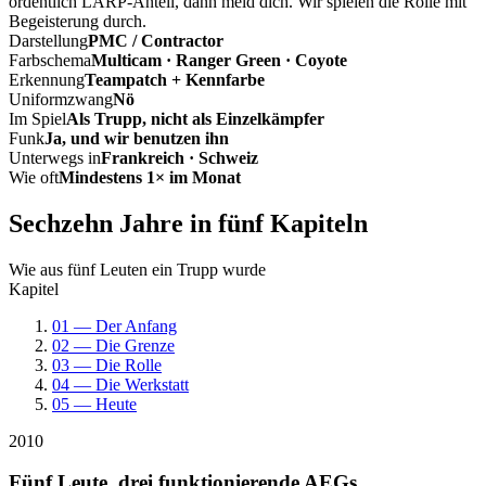
ordentlich LARP-Anteil, dann meld dich. Wir spielen die Rolle mit
Begeisterung durch.
Darstellung
PMC / Contractor
Farbschema
Multicam · Ranger Green · Coyote
Erkennung
Teampatch + Kennfarbe
Uniformzwang
Nö
Im Spiel
Als Trupp, nicht als Einzelkämpfer
Funk
Ja, und wir benutzen ihn
Unterwegs in
Frankreich · Schweiz
Wie oft
Mindestens 1× im Monat
Sechzehn Jahre in fünf Kapiteln
Wie aus fünf Leuten ein Trupp wurde
Kapitel
01 — Der Anfang
02 — Die Grenze
03 — Die Rolle
04 — Die Werkstatt
05 — Heute
2010
Fünf Leute, drei funktionierende AEGs