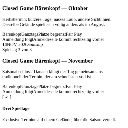
Closed Game Bärenkopf — Oktober
Herbsttermin: kürzere Tage, nasses Laub, andere Sichtlinien.
Dasselbe Gelände spielt sich völlig anders als im August.
Bärenkopf
Ganztags
Plätze begrenzt
Fair Play
Anmeldung folgt
Anmeldeseite kommt rechtzeitig vorher
14
NOV 2026
Samstag
Spieltag 3 von 3
Closed Game Bärenkopf — November
Saisonabschluss. Danach klingt der Tag gemeinsam aus —
traditionell der Termin, der am schnellsten voll ist.
Bärenkopf
Ganztags
Plätze begrenzt
Fair Play
Anmeldung folgt
Anmeldeseite kommt rechtzeitig vorher
[ ✓ ]
Drei Spieltage
Exklusive Termine auf einem Gelände, über die Saison verteilt.