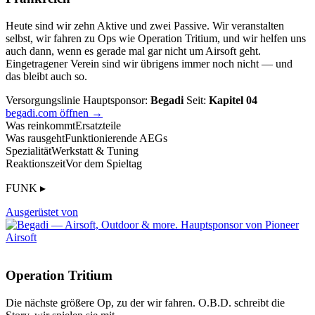
Heute sind wir zehn Aktive und zwei Passive. Wir veranstalten
selbst, wir fahren zu Ops wie Operation Tritium, und wir helfen uns
auch dann, wenn es gerade mal gar nicht um Airsoft geht.
Eingetragener Verein sind wir übrigens immer noch nicht — und
das bleibt auch so.
Versorgungslinie
Hauptsponsor:
Begadi
Seit:
Kapitel 04
begadi.com öffnen →
Was reinkommt
Ersatzteile
Was rausgeht
Funktionierende AEGs
Spezialität
Werkstatt & Tuning
Reaktionszeit
Vor dem Spieltag
FUNK ▸
Ausgerüstet von
Operation Tritium
Die nächste größere Op, zu der wir fahren. O.B.D. schreibt die