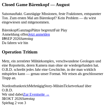
Closed Game Bärenkopf — August
Saisonauftakt. Ganztägige Missionen, feste Fraktionen, entspannter
Ton. Zum ersten Mal am Bärenkopf? Kein Problem — du wirst
eingewiesen und mitgenommen.
Bärenkopf
Ganztags
Plätze begrenzt
Fair Play
Anmeldung offen
Jetzt anmelden
19
SEP 2026
Samstag
Da fahren wir hin
Operation Tritium
Metz, ein zerstörter Militärkomplex, verschwundene Geologen und
eine Reporterin, deren Kamera man ohne sie wiedergefunden hat.
O.B.D. schreibt jedes Jahr eine Geschichte, in der man wirklich
mitspielen kann — genau unser Format. Wir reisen als geschlossener
Trupp an.
Nordostfrankreich
Mehrtägig
Story-Milsim
Ticketverkauf über
O.B.D.
Wir sind dabei
Zur Eventseite →
31
OKT 2026
Samstag
Spieltag 2 von 3