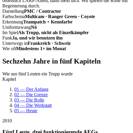
ordentlich LARP-Anteil, dann meld dich. Wir spielen die Rolle mit
Begeisterung durch.
Darstellung
PMC / Contractor
Farbschema
Multicam · Ranger Green · Coyote
Erkennung
Teampatch + Kennfarbe
Uniformzwang
Nö
Im Spiel
Als Trupp, nicht als Einzelkämpfer
Funk
Ja, und wir benutzen ihn
Unterwegs in
Frankreich · Schweiz
Wie oft
Mindestens 1× im Monat
Sechzehn Jahre in fünf Kapiteln
Wie aus fünf Leuten ein Trupp wurde
Kapitel
01 — Der Anfang
02 — Die Grenze
03 — Die Rolle
04 — Die Werkstatt
05 — Heute
2010
Fünf Leute, drei funktionierende AEGs