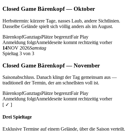
Closed Game Bärenkopf — Oktober
Herbsttermin: kürzere Tage, nasses Laub, andere Sichtlinien.
Dasselbe Gelände spielt sich völlig anders als im August.
Bärenkopf
Ganztags
Plätze begrenzt
Fair Play
Anmeldung folgt
Anmeldeseite kommt rechtzeitig vorher
14
NOV 2026
Samstag
Spieltag 3 von 3
Closed Game Bärenkopf — November
Saisonabschluss. Danach klingt der Tag gemeinsam aus —
traditionell der Termin, der am schnellsten voll ist.
Bärenkopf
Ganztags
Plätze begrenzt
Fair Play
Anmeldung folgt
Anmeldeseite kommt rechtzeitig vorher
[ ✓ ]
Drei Spieltage
Exklusive Termine auf einem Gelände, über die Saison verteilt.