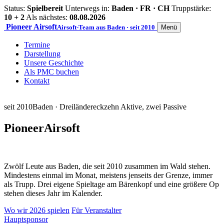
Status:
Spielbereit
Unterwegs in:
Baden · FR · CH
Truppstärke:
10 + 2
Als nächstes:
08.08.2026
Pioneer
Airsoft
Airsoft-Team aus Baden · seit 2010
Menü
Termine
Darstellung
Unsere Geschichte
Als PMC buchen
Kontakt
seit 2010
Baden · Dreiländereck
zehn Aktive, zwei Passive
Pioneer
Airsoft
Zwölf Leute aus Baden, die seit 2010 zusammen im Wald stehen.
Mindestens einmal im Monat, meistens jenseits der Grenze, immer
als Trupp. Drei eigene Spieltage am Bärenkopf und eine größere Op
stehen dieses Jahr im Kalender.
Wo wir 2026 spielen
Für Veranstalter
Hauptsponsor