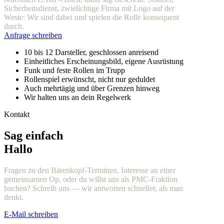
Sicherheitsdienst, zwielichtige Firma mit Logo auf der
Weste: Wir sind dabei und spielen die Rolle konsequent
durch.
Anfrage schreiben
10 bis 12 Darsteller, geschlossen anreisend
Einheitliches Erscheinungsbild, eigene Ausrüstung
Funk und feste Rollen im Trupp
Rollenspiel erwünscht, nicht nur geduldet
Auch mehrtägig und über Grenzen hinweg
Wir halten uns an dein Regelwerk
Kontakt
Sag einfach
Hallo
Fragen zu den Bärenkopf-Terminen, Interesse an einer
gemeinsamen Op, oder du willst uns als PMC-Fraktion
buchen? Schreib uns — wir antworten schneller, als man
denkt.
E-Mail schreiben