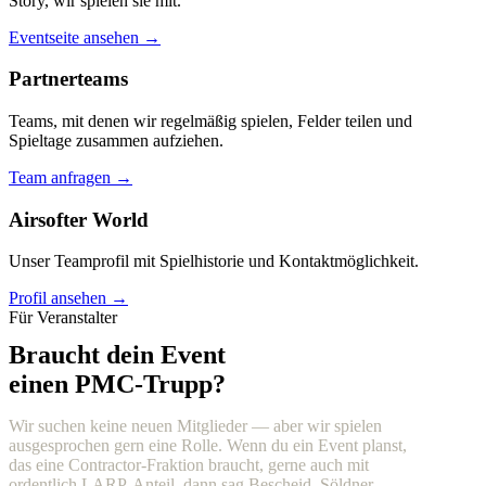
Story, wir spielen sie mit.
Eventseite ansehen →
Partnerteams
Teams, mit denen wir regelmäßig spielen, Felder teilen und
Spieltage zusammen aufziehen.
Team anfragen →
Airsofter World
Unser Teamprofil mit Spielhistorie und Kontaktmöglichkeit.
Profil ansehen →
Für Veranstalter
Braucht dein Event
einen PMC-Trupp?
Wir suchen keine neuen Mitglieder — aber wir spielen
ausgesprochen gern eine Rolle. Wenn du ein Event planst,
das eine Contractor-Fraktion braucht, gerne auch mit
ordentlich LARP-Anteil, dann sag Bescheid. Söldner,