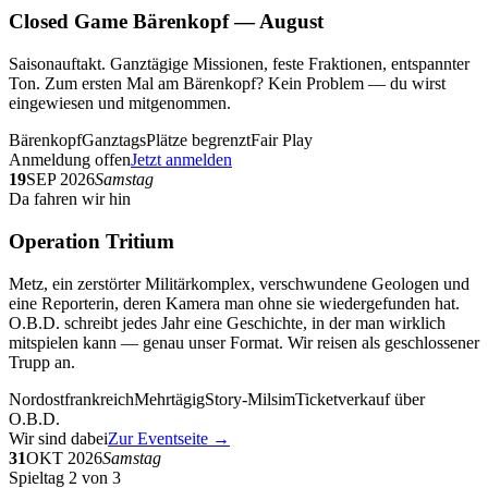
Closed Game Bärenkopf — August
Saisonauftakt. Ganztägige Missionen, feste Fraktionen, entspannter
Ton. Zum ersten Mal am Bärenkopf? Kein Problem — du wirst
eingewiesen und mitgenommen.
Bärenkopf
Ganztags
Plätze begrenzt
Fair Play
Anmeldung offen
Jetzt anmelden
19
SEP 2026
Samstag
Da fahren wir hin
Operation Tritium
Metz, ein zerstörter Militärkomplex, verschwundene Geologen und
eine Reporterin, deren Kamera man ohne sie wiedergefunden hat.
O.B.D. schreibt jedes Jahr eine Geschichte, in der man wirklich
mitspielen kann — genau unser Format. Wir reisen als geschlossener
Trupp an.
Nordostfrankreich
Mehrtägig
Story-Milsim
Ticketverkauf über
O.B.D.
Wir sind dabei
Zur Eventseite →
31
OKT 2026
Samstag
Spieltag 2 von 3