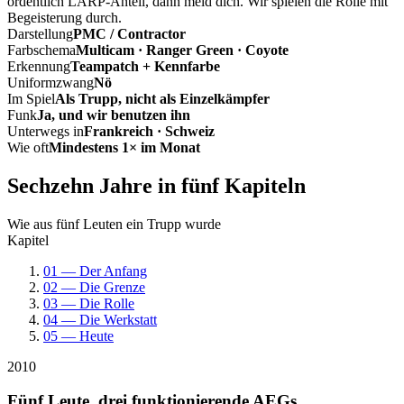
ordentlich LARP-Anteil, dann meld dich. Wir spielen die Rolle mit
Begeisterung durch.
Darstellung
PMC / Contractor
Farbschema
Multicam · Ranger Green · Coyote
Erkennung
Teampatch + Kennfarbe
Uniformzwang
Nö
Im Spiel
Als Trupp, nicht als Einzelkämpfer
Funk
Ja, und wir benutzen ihn
Unterwegs in
Frankreich · Schweiz
Wie oft
Mindestens 1× im Monat
Sechzehn Jahre in fünf Kapiteln
Wie aus fünf Leuten ein Trupp wurde
Kapitel
01 — Der Anfang
02 — Die Grenze
03 — Die Rolle
04 — Die Werkstatt
05 — Heute
2010
Fünf Leute, drei funktionierende AEGs