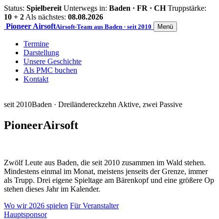
Status:
Spielbereit
Unterwegs in:
Baden · FR · CH
Truppstärke:
10 + 2
Als nächstes:
08.08.2026
Pioneer
Airsoft
Airsoft-Team aus Baden · seit 2010
Menü
Termine
Darstellung
Unsere Geschichte
Als PMC buchen
Kontakt
seit 2010
Baden · Dreiländereck
zehn Aktive, zwei Passive
Pioneer
Airsoft
Zwölf Leute aus Baden, die seit 2010 zusammen im Wald stehen.
Mindestens einmal im Monat, meistens jenseits der Grenze, immer
als Trupp. Drei eigene Spieltage am Bärenkopf und eine größere Op
stehen dieses Jahr im Kalender.
Wo wir 2026 spielen
Für Veranstalter
Hauptsponsor