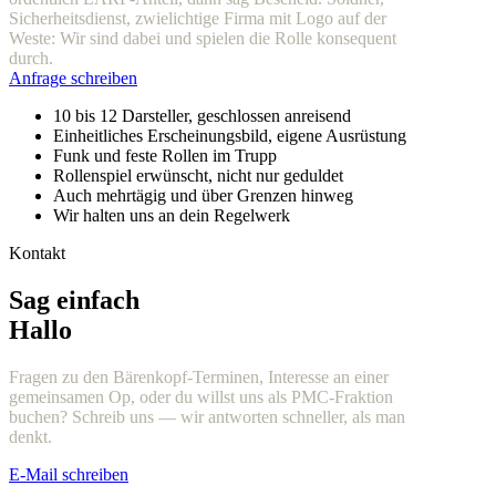
Sicherheitsdienst, zwielichtige Firma mit Logo auf der
Weste: Wir sind dabei und spielen die Rolle konsequent
durch.
Anfrage schreiben
10 bis 12 Darsteller, geschlossen anreisend
Einheitliches Erscheinungsbild, eigene Ausrüstung
Funk und feste Rollen im Trupp
Rollenspiel erwünscht, nicht nur geduldet
Auch mehrtägig und über Grenzen hinweg
Wir halten uns an dein Regelwerk
Kontakt
Sag einfach
Hallo
Fragen zu den Bärenkopf-Terminen, Interesse an einer
gemeinsamen Op, oder du willst uns als PMC-Fraktion
buchen? Schreib uns — wir antworten schneller, als man
denkt.
E-Mail schreiben