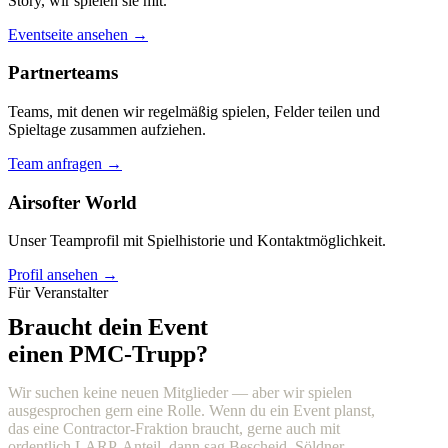
Story, wir spielen sie mit.
Eventseite ansehen →
Partnerteams
Teams, mit denen wir regelmäßig spielen, Felder teilen und
Spieltage zusammen aufziehen.
Team anfragen →
Airsofter World
Unser Teamprofil mit Spielhistorie und Kontaktmöglichkeit.
Profil ansehen →
Für Veranstalter
Braucht dein Event
einen PMC-Trupp?
Wir suchen keine neuen Mitglieder — aber wir spielen
ausgesprochen gern eine Rolle. Wenn du ein Event planst,
das eine Contractor-Fraktion braucht, gerne auch mit
ordentlich LARP-Anteil, dann sag Bescheid. Söldner,