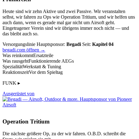
Heute sind wir zehn Aktive und zwei Passive. Wir veranstalten
selbst, wir fahren zu Ops wie Operation Tritium, und wir helfen uns
auch dann, wenn es gerade mal gar nicht um Airsoft geht.
Eingetragener Verein sind wir übrigens immer noch nicht — und
das bleibt auch so.
Versorgungslinie
Hauptsponsor:
Begadi
Seit:
Kapitel 04
begadi.com öffnen →
Was reinkommt
Ersatzteile
Was rausgeht
Funktionierende AEGs
Spezialität
Werkstatt & Tuning
Reaktionszeit
Vor dem Spieltag
FUNK ▸
Ausgerüstet von
Operation Tritium
Die nächste größere Op, zu der wir fahren. O.B.D. schreibt die