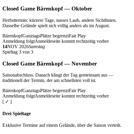
Closed Game Bärenkopf — Oktober
Herbsttermin: kürzere Tage, nasses Laub, andere Sichtlinien.
Dasselbe Gelände spielt sich völlig anders als im August.
Bärenkopf
Ganztags
Plätze begrenzt
Fair Play
Anmeldung folgt
Anmeldeseite kommt rechtzeitig vorher
14
NOV 2026
Samstag
Spieltag 3 von 3
Closed Game Bärenkopf — November
Saisonabschluss. Danach klingt der Tag gemeinsam aus —
traditionell der Termin, der am schnellsten voll ist.
Bärenkopf
Ganztags
Plätze begrenzt
Fair Play
Anmeldung folgt
Anmeldeseite kommt rechtzeitig vorher
[ ✓ ]
Drei Spieltage
Exklusive Termine auf einem Gelände, über die Saison verteilt.