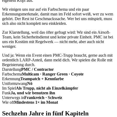
eigenem Kopf aus.
Wir einigen uns nur auf ein Farbschema und ein paar
Erkennungsmerkmale, damit man im Feld sofort weiß, wer zu wem
gehört. Der Rest ist Geschmackssache. Wer bei uns mitspielt, muss
sich also nicht komplett neu einkleiden.
Zur Klarstellung, weil das öfter gefragt wird: Wir sind ein Airsoft-
Team, kein Sicherheitsdienst und keine private Einheit. PMC ist bei
uns ein Kostüm mit Regelwerk — nicht mehr, aber auch nicht
weniger.
Und ja: Wenn ein Event einen PMC-Trupp braucht, gerne auch mit
ordentlich LARP-Anteil, dann meld dich. Wir spielen die Rolle mit
Begeisterung durch.
Darstellung
PMC / Contractor
Farbschema
Multicam · Ranger Green · Coyote
Erkennung
Teampatch + Kennfarbe
Uniformzwang
Nö
Im Spiel
Als Trupp, nicht als Einzelkämpfer
Funk
Ja, und wir benutzen ihn
Unterwegs in
Frankreich · Schweiz
Wie oft
Mindestens 1× im Monat
Sechzehn Jahre in fünf Kapiteln