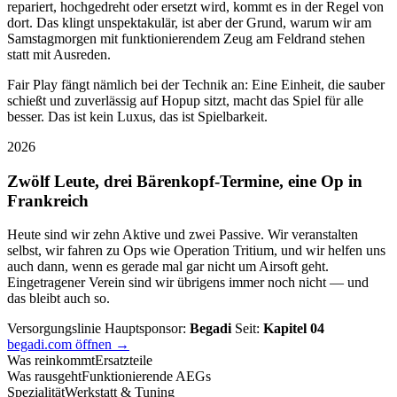
repariert, hochgedreht oder ersetzt wird, kommt es in der Regel von
dort. Das klingt unspektakulär, ist aber der Grund, warum wir am
Samstagmorgen mit funktionierendem Zeug am Feldrand stehen
statt mit Ausreden.
Fair Play fängt nämlich bei der Technik an: Eine Einheit, die sauber
schießt und zuverlässig auf Hopup sitzt, macht das Spiel für alle
besser. Das ist kein Luxus, das ist Spielbarkeit.
2026
Zwölf Leute, drei Bärenkopf-Termine, eine Op in
Frankreich
Heute sind wir zehn Aktive und zwei Passive. Wir veranstalten
selbst, wir fahren zu Ops wie Operation Tritium, und wir helfen uns
auch dann, wenn es gerade mal gar nicht um Airsoft geht.
Eingetragener Verein sind wir übrigens immer noch nicht — und
das bleibt auch so.
Versorgungslinie
Hauptsponsor:
Begadi
Seit:
Kapitel 04
begadi.com öffnen →
Was reinkommt
Ersatzteile
Was rausgeht
Funktionierende AEGs
Spezialität
Werkstatt & Tuning