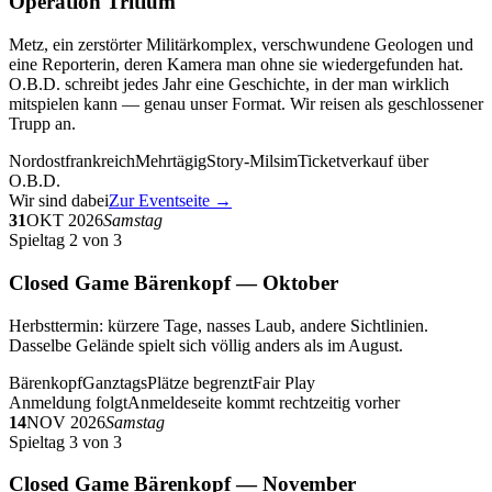
Operation Tritium
Metz, ein zerstörter Militärkomplex, verschwundene Geologen und
eine Reporterin, deren Kamera man ohne sie wiedergefunden hat.
O.B.D. schreibt jedes Jahr eine Geschichte, in der man wirklich
mitspielen kann — genau unser Format. Wir reisen als geschlossener
Trupp an.
Nordostfrankreich
Mehrtägig
Story-Milsim
Ticketverkauf über
O.B.D.
Wir sind dabei
Zur Eventseite →
31
OKT 2026
Samstag
Spieltag 2 von 3
Closed Game Bärenkopf — Oktober
Herbsttermin: kürzere Tage, nasses Laub, andere Sichtlinien.
Dasselbe Gelände spielt sich völlig anders als im August.
Bärenkopf
Ganztags
Plätze begrenzt
Fair Play
Anmeldung folgt
Anmeldeseite kommt rechtzeitig vorher
14
NOV 2026
Samstag
Spieltag 3 von 3
Closed Game Bärenkopf — November