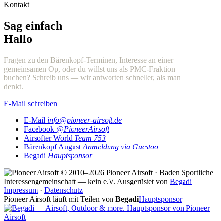
Kontakt
Sag einfach
Hallo
Fragen zu den Bärenkopf-Terminen, Interesse an einer
gemeinsamen Op, oder du willst uns als PMC-Fraktion
buchen? Schreib uns — wir antworten schneller, als man
denkt.
E-Mail schreiben
E-Mail
info@pioneer-airsoft.de
Facebook
@PioneerAirsoft
Airsofter World
Team 753
Bärenkopf August
Anmeldung via Guestoo
Begadi
Hauptsponsor
© 2010–2026 Pioneer Airsoft · Baden
Sportliche
Interessengemeinschaft — kein e.V.
Ausgerüstet von
Begadi
Impressum
·
Datenschutz
Pioneer Airsoft läuft mit Teilen von
Begadi
Hauptsponsor