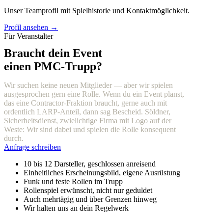
Unser Teamprofil mit Spielhistorie und Kontaktmöglichkeit.
Profil ansehen →
Für Veranstalter
Braucht dein Event
einen PMC-Trupp?
Wir suchen keine neuen Mitglieder — aber wir spielen
ausgesprochen gern eine Rolle. Wenn du ein Event planst,
das eine Contractor-Fraktion braucht, gerne auch mit
ordentlich LARP-Anteil, dann sag Bescheid. Söldner,
Sicherheitsdienst, zwielichtige Firma mit Logo auf der
Weste: Wir sind dabei und spielen die Rolle konsequent
durch.
Anfrage schreiben
10 bis 12 Darsteller, geschlossen anreisend
Einheitliches Erscheinungsbild, eigene Ausrüstung
Funk und feste Rollen im Trupp
Rollenspiel erwünscht, nicht nur geduldet
Auch mehrtägig und über Grenzen hinweg
Wir halten uns an dein Regelwerk