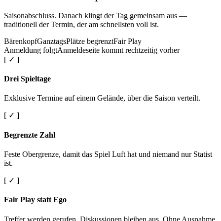
Saisonabschluss. Danach klingt der Tag gemeinsam aus —
traditionell der Termin, der am schnellsten voll ist.
Bärenkopf
Ganztags
Plätze begrenzt
Fair Play
Anmeldung folgt
Anmeldeseite kommt rechtzeitig vorher
[ ✓ ]
Drei Spieltage
Exklusive Termine auf einem Gelände, über die Saison verteilt.
[ ✓ ]
Begrenzte Zahl
Feste Obergrenze, damit das Spiel Luft hat und niemand nur Statist
ist.
[ ✓ ]
Fair Play statt Ego
Treffer werden gerufen. Diskussionen bleiben aus. Ohne Ausnahme.