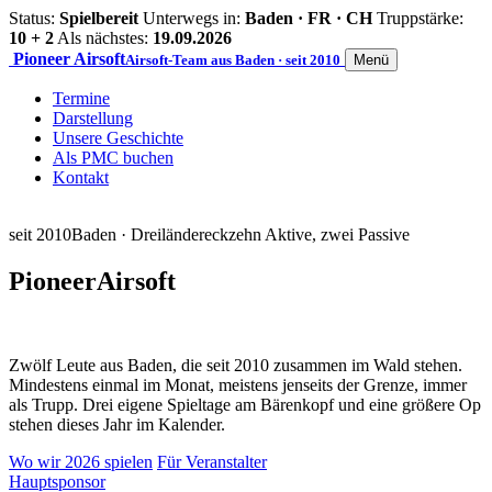
Status:
Spielbereit
Unterwegs in:
Baden · FR · CH
Truppstärke:
10 + 2
Als nächstes:
19.09.2026
Pioneer
Airsoft
Airsoft-Team aus Baden · seit 2010
Menü
Termine
Darstellung
Unsere Geschichte
Als PMC buchen
Kontakt
seit 2010
Baden · Dreiländereck
zehn Aktive, zwei Passive
Pioneer
Airsoft
Zwölf Leute aus Baden, die seit 2010 zusammen im Wald stehen.
Mindestens einmal im Monat, meistens jenseits der Grenze, immer
als Trupp. Drei eigene Spieltage am Bärenkopf und eine größere Op
stehen dieses Jahr im Kalender.
Wo wir 2026 spielen
Für Veranstalter
Hauptsponsor