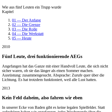
Wie aus fünf Leuten ein Trupp wurde
Kapitel
01 — Der Anfang
02 — Die Grenze
03 — Die Rolle
04 — Die Werkstatt
05 — Heute
2010
Fünf Leute, drei funktionierende AEGs
Angefangen hat das Ganze mit einer Handvoll Leute, die sich nicht
sicher waren, ob sie das länger als einen Sommer machen.
Ausrüstung: zusammengesucht. Absprache: Zurufe quer über die
Lichtung. Es hat trotzdem funktioniert, weil alle Lust hatten.
2013
Kein Feld daheim, also fahren wir eben
In unserer Ecke von Baden gibt es keine legalen Spielfelder. Statt
aufzuhören haben wir angefangen, jedes Wochenende über die