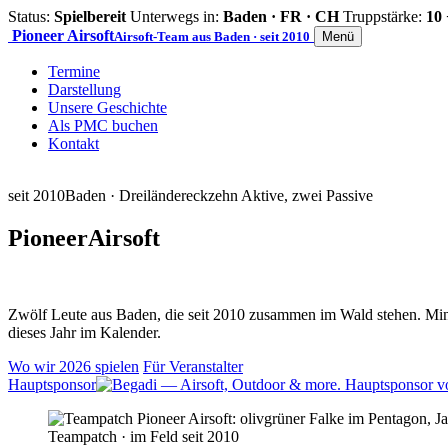
Status:
Spielbereit
Unterwegs in:
Baden · FR · CH
Truppstärke:
10 
Pioneer
Airsoft
Airsoft-Team aus Baden · seit 2010
Menü
Termine
Darstellung
Unsere Geschichte
Als PMC buchen
Kontakt
seit 2010
Baden · Dreiländereck
zehn Aktive, zwei Passive
Pioneer
Airsoft
Zwölf Leute aus Baden, die seit 2010 zusammen im Wald stehen. Mind
dieses Jahr im Kalender.
Wo wir 2026 spielen
Für Veranstalter
Hauptsponsor
Teampatch · im Feld seit 2010