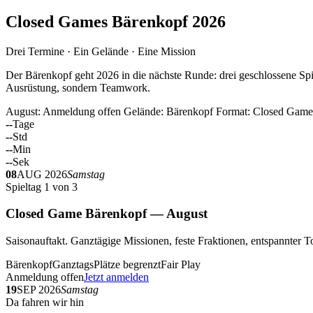
Closed Games Bärenkopf 2026
Drei Termine · Ein Gelände · Eine Mission
Der Bärenkopf geht 2026 in die nächste Runde: drei geschlossene Spi
Ausrüstung, sondern Teamwork.
August: Anmeldung offen
Gelände: Bärenkopf
Format: Closed Game
--
Tage
--
Std
--
Min
--
Sek
08
AUG 2026
Samstag
Spieltag 1 von 3
Closed Game Bärenkopf — August
Saisonauftakt. Ganztägige Missionen, feste Fraktionen, entspannt
Bärenkopf
Ganztags
Plätze begrenzt
Fair Play
Anmeldung offen
Jetzt anmelden
19
SEP 2026
Samstag
Da fahren wir hin