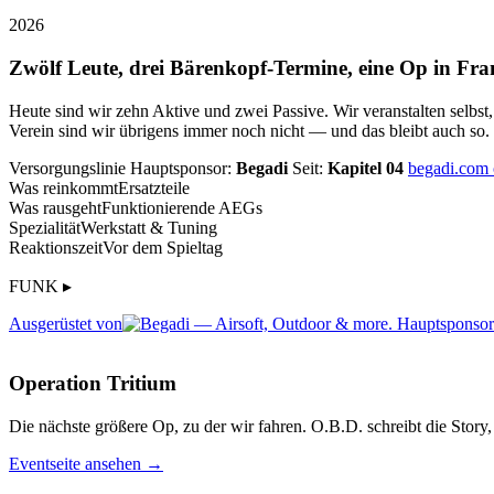
2026
Zwölf Leute, drei Bärenkopf-Termine, eine Op in Fra
Heute sind wir zehn Aktive und zwei Passive. Wir veranstalten selbst
Verein sind wir übrigens immer noch nicht — und das bleibt auch so.
Versorgungslinie
Hauptsponsor:
Begadi
Seit:
Kapitel 04
begadi.com
Was reinkommt
Ersatzteile
Was rausgeht
Funktionierende AEGs
Spezialität
Werkstatt & Tuning
Reaktionszeit
Vor dem Spieltag
FUNK ▸
Ausgerüstet von
Operation Tritium
Die nächste größere Op, zu der wir fahren. O.B.D. schreibt die Story, 
Eventseite ansehen →