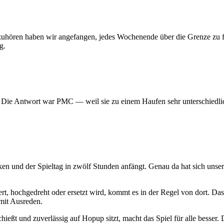
 aufzuhören haben wir angefangen, jedes Wochenende über die Grenze z
g.
? Die Antwort war PMC — weil sie zu einem Haufen sehr unterschiedlic
ken und der Spieltag in zwölf Stunden anfängt. Genau da hat sich uns
t, hochgedreht oder ersetzt wird, kommt es in der Regel von dort. Das
mit Ausreden.
hießt und zuverlässig auf Hopup sitzt, macht das Spiel für alle besser. D