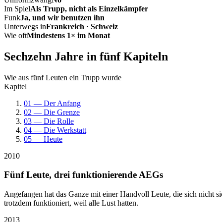
Im Spiel
Als Trupp, nicht als Einzelkämpfer
Funk
Ja, und wir benutzen ihn
Unterwegs in
Frankreich · Schweiz
Wie oft
Mindestens 1× im Monat
Sechzehn Jahre in fünf Kapiteln
Wie aus fünf Leuten ein Trupp wurde
Kapitel
01 — Der Anfang
02 — Die Grenze
03 — Die Rolle
04 — Die Werkstatt
05 — Heute
2010
Fünf Leute, drei funktionierende AEGs
Angefangen hat das Ganze mit einer Handvoll Leute, die sich nicht 
trotzdem funktioniert, weil alle Lust hatten.
2013