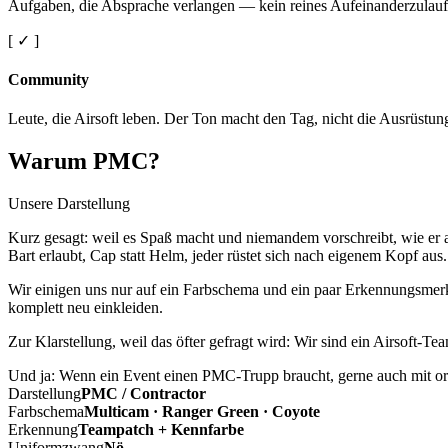
Aufgaben, die Absprache verlangen — kein reines Aufeinanderzulauf
[ ✓ ]
Community
Leute, die Airsoft leben. Der Ton macht den Tag, nicht die Ausrüstun
Warum PMC?
Unsere Darstellung
Kurz gesagt: weil es Spaß macht und niemandem vorschreibt, wie er a
Bart erlaubt, Cap statt Helm, jeder rüstet sich nach eigenem Kopf aus.
Wir einigen uns nur auf ein Farbschema und ein paar Erkennungsmerkm
komplett neu einkleiden.
Zur Klarstellung, weil das öfter gefragt wird: Wir sind ein Airsoft-T
Und ja: Wenn ein Event einen PMC-Trupp braucht, gerne auch mit ord
Darstellung
PMC / Contractor
Farbschema
Multicam · Ranger Green · Coyote
Erkennung
Teampatch + Kennfarbe
Uniformzwang
Nö