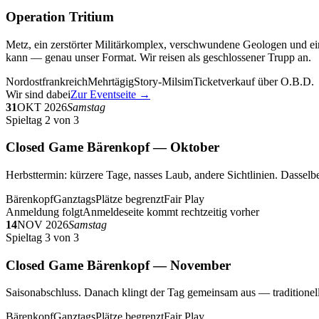
Operation Tritium
Metz, ein zerstörter Militärkomplex, verschwundene Geologen und ein
kann — genau unser Format. Wir reisen als geschlossener Trupp an.
Nordostfrankreich
Mehrtägig
Story-Milsim
Ticketverkauf über O.B.D.
Wir sind dabei
Zur Eventseite →
31
OKT 2026
Samstag
Spieltag 2 von 3
Closed Game Bärenkopf — Oktober
Herbsttermin: kürzere Tage, nasses Laub, andere Sichtlinien. Dasselbe
Bärenkopf
Ganztags
Plätze begrenzt
Fair Play
Anmeldung folgt
Anmeldeseite kommt rechtzeitig vorher
14
NOV 2026
Samstag
Spieltag 3 von 3
Closed Game Bärenkopf — November
Saisonabschluss. Danach klingt der Tag gemeinsam aus — traditionell 
Bärenkopf
Ganztags
Plätze begrenzt
Fair Play