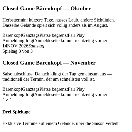
Closed Game Bärenkopf — Oktober
Herbsttermin: kürzere Tage, nasses Laub, andere Sichtlinien.
Dasselbe Gelände spielt sich völlig anders als im August.
Bärenkopf
Ganztags
Plätze begrenzt
Fair Play
Anmeldung folgt
Anmeldeseite kommt rechtzeitig vorher
14
NOV 2026
Samstag
Spieltag 3 von 3
Closed Game Bärenkopf — November
Saisonabschluss. Danach klingt der Tag gemeinsam aus —
traditionell der Termin, der am schnellsten voll ist.
Bärenkopf
Ganztags
Plätze begrenzt
Fair Play
Anmeldung folgt
Anmeldeseite kommt rechtzeitig vorher
[ ✓ ]
Drei Spieltage
Exklusive Termine auf einem Gelände, über die Saison verteilt.