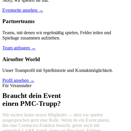
Story, wir spielen sie mit.
Eventseite ansehen →
Partnerteams
Teams, mit denen wir regelmäßig spielen, Felder teilen und
Spieltage zusammen aufziehen.
Team anfragen →
Airsofter World
Unser Teamprofil mit Spielhistorie und Kontaktmöglichkeit.
Profil ansehen →
Für Veranstalter
Braucht dein Event
einen PMC-Trupp?
Wir suchen keine neuen Mitglieder — aber wir spielen
ausgesprochen gern eine Rolle. Wenn du ein Event planst,
das eine Contractor-Fraktion braucht, gerne auch mit
ordentlich LARP-Anteil, dann sag Bescheid. Söldner,