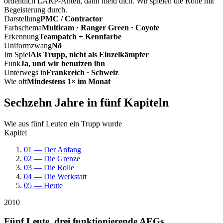
ordentlich LARP-Anteil, dann meld dich. Wir spielen die Rolle mit
Begeisterung durch.
Darstellung
PMC / Contractor
Farbschema
Multicam · Ranger Green · Coyote
Erkennung
Teampatch + Kennfarbe
Uniformzwang
Nö
Im Spiel
Als Trupp, nicht als Einzelkämpfer
Funk
Ja, und wir benutzen ihn
Unterwegs in
Frankreich · Schweiz
Wie oft
Mindestens 1× im Monat
Sechzehn Jahre in fünf Kapiteln
Wie aus fünf Leuten ein Trupp wurde
Kapitel
01 — Der Anfang
02 — Die Grenze
03 — Die Rolle
04 — Die Werkstatt
05 — Heute
2010
Fünf Leute, drei funktionierende AEGs