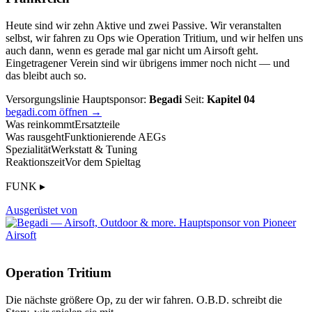
Heute sind wir zehn Aktive und zwei Passive. Wir veranstalten
selbst, wir fahren zu Ops wie Operation Tritium, und wir helfen uns
auch dann, wenn es gerade mal gar nicht um Airsoft geht.
Eingetragener Verein sind wir übrigens immer noch nicht — und
das bleibt auch so.
Versorgungslinie
Hauptsponsor:
Begadi
Seit:
Kapitel 04
begadi.com öffnen →
Was reinkommt
Ersatzteile
Was rausgeht
Funktionierende AEGs
Spezialität
Werkstatt & Tuning
Reaktionszeit
Vor dem Spieltag
FUNK ▸
Ausgerüstet von
Operation Tritium
Die nächste größere Op, zu der wir fahren. O.B.D. schreibt die