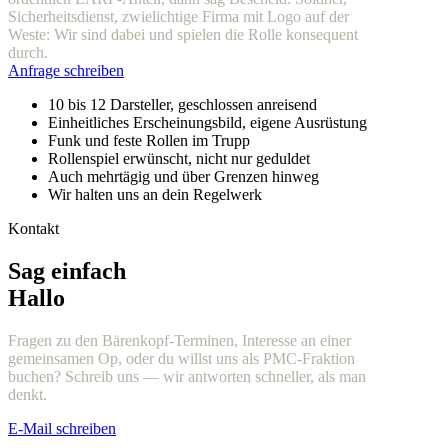
Sicherheitsdienst, zwielichtige Firma mit Logo auf der
Weste: Wir sind dabei und spielen die Rolle konsequent
durch.
Anfrage schreiben
10 bis 12 Darsteller, geschlossen anreisend
Einheitliches Erscheinungsbild, eigene Ausrüstung
Funk und feste Rollen im Trupp
Rollenspiel erwünscht, nicht nur geduldet
Auch mehrtägig und über Grenzen hinweg
Wir halten uns an dein Regelwerk
Kontakt
Sag einfach
Hallo
Fragen zu den Bärenkopf-Terminen, Interesse an einer
gemeinsamen Op, oder du willst uns als PMC-Fraktion
buchen? Schreib uns — wir antworten schneller, als man
denkt.
E-Mail schreiben