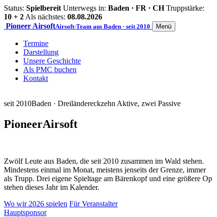
Status:
Spielbereit
Unterwegs in:
Baden · FR · CH
Truppstärke:
10 + 2
Als nächstes:
08.08.2026
Pioneer
Airsoft
Airsoft-Team aus Baden · seit 2010
Menü
Termine
Darstellung
Unsere Geschichte
Als PMC buchen
Kontakt
seit 2010
Baden · Dreiländereck
zehn Aktive, zwei Passive
Pioneer
Airsoft
Zwölf Leute aus Baden, die seit 2010 zusammen im Wald stehen.
Mindestens einmal im Monat, meistens jenseits der Grenze, immer
als Trupp. Drei eigene Spieltage am Bärenkopf und eine größere Op
stehen dieses Jahr im Kalender.
Wo wir 2026 spielen
Für Veranstalter
Hauptsponsor