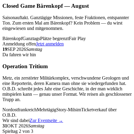
Closed Game Bärenkopf — August
Saisonauftakt. Ganztägige Missionen, feste Fraktionen, entspannter
Ton. Zum ersten Mal am Bärenkopf? Kein Problem — du wirst
eingewiesen und mitgenommen.
Bärenkopf
Ganztags
Plätze begrenzt
Fair Play
Anmeldung offen
Jetzt anmelden
19
SEP 2026
Samstag
Da fahren wir hin
Operation Tritium
Metz, ein zerstörter Militärkomplex, verschwundene Geologen und
eine Reporterin, deren Kamera man ohne sie wiedergefunden hat.
O.B.D. schreibt jedes Jahr eine Geschichte, in der man wirklich
mitspielen kann — genau unser Format. Wir reisen als geschlossener
Trupp an.
Nordostfrankreich
Mehrtägig
Story-Milsim
Ticketverkauf über
O.B.D.
Wir sind dabei
Zur Eventseite →
31
OKT 2026
Samstag
Spieltag 2 von 3