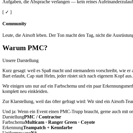
Aufgaben, die Absprache verlangen — kein reines Aufeinanderzulauf
[ ✓ ]
Community
Leute, die Airsoft leben. Der Ton macht den Tag, nicht die Ausrüstun
Warum PMC?
Unsere Darstellung
Kurz gesagt: weil es Spaß macht und niemandem vorschreibt, wie er a
Bart erlaubt, Cap statt Helm, jeder rüstet sich nach eigenem Kopf aus.
Wir einigen uns nur auf ein Farbschema und ein paar Erkennungsmerkm
komplett neu einkleiden.
Zur Klarstellung, weil das öfter gefragt wird: Wir sind ein Airsoft-T
Und ja: Wenn ein Event einen PMC-Trupp braucht, gerne auch mit ord
Darstellung
PMC / Contractor
Farbschema
Multicam · Ranger Green · Coyote
Erkennung
Teampatch + Kennfarbe
Uniformzwang
Nö