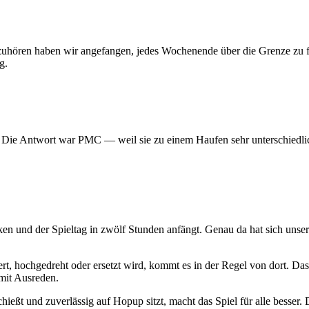
 aufzuhören haben wir angefangen, jedes Wochenende über die Grenze z
g.
? Die Antwort war PMC — weil sie zu einem Haufen sehr unterschiedlic
ken und der Spieltag in zwölf Stunden anfängt. Genau da hat sich uns
t, hochgedreht oder ersetzt wird, kommt es in der Regel von dort. Das
mit Ausreden.
hießt und zuverlässig auf Hopup sitzt, macht das Spiel für alle besser. D