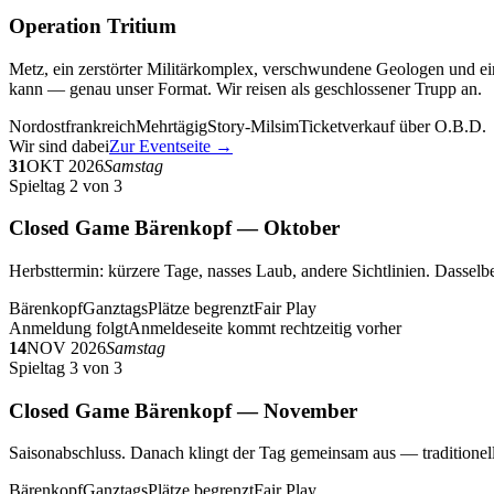
Operation Tritium
Metz, ein zerstörter Militärkomplex, verschwundene Geologen und ein
kann — genau unser Format. Wir reisen als geschlossener Trupp an.
Nordostfrankreich
Mehrtägig
Story-Milsim
Ticketverkauf über O.B.D.
Wir sind dabei
Zur Eventseite →
31
OKT 2026
Samstag
Spieltag 2 von 3
Closed Game Bärenkopf — Oktober
Herbsttermin: kürzere Tage, nasses Laub, andere Sichtlinien. Dasselbe
Bärenkopf
Ganztags
Plätze begrenzt
Fair Play
Anmeldung folgt
Anmeldeseite kommt rechtzeitig vorher
14
NOV 2026
Samstag
Spieltag 3 von 3
Closed Game Bärenkopf — November
Saisonabschluss. Danach klingt der Tag gemeinsam aus — traditionell 
Bärenkopf
Ganztags
Plätze begrenzt
Fair Play