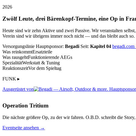
2026
Zwölf Leute, drei Bärenkopf-Termine, eine Op in Fra
Heute sind wir zehn Aktive und zwei Passive. Wir veranstalten selbst
Verein sind wir übrigens immer noch nicht — und das bleibt auch so.
Versorgungslinie
Hauptsponsor:
Begadi
Seit:
Kapitel 04
begadi.com
Was reinkommt
Ersatzteile
Was rausgeht
Funktionierende AEGs
Spezialität
Werkstatt & Tuning
Reaktionszeit
Vor dem Spieltag
FUNK ▸
Ausgerüstet von
Operation Tritium
Die nächste größere Op, zu der wir fahren. O.B.D. schreibt die Story, 
Eventseite ansehen →