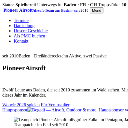
Status:
Spielbereit
Unterwegs in:
Baden · FR · CH
Truppstärke:
10 
Pioneer
Airsoft
Airsoft-Team aus Baden · seit 2010
Menü
Termine
Darstellung
Unsere Geschichte
Als PMC buchen
Kontakt
seit 2010
Baden · Dreiländereck
zehn Aktive, zwei Passive
Pioneer
Airsoft
Zwölf Leute aus Baden, die seit 2010 zusammen im Wald stehen. Mind
dieses Jahr im Kalender.
Wo wir 2026 spielen
Für Veranstalter
Hauptsponsor
Teampatch · im Feld seit 2010