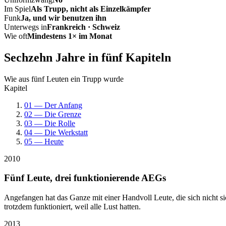
Im Spiel
Als Trupp, nicht als Einzelkämpfer
Funk
Ja, und wir benutzen ihn
Unterwegs in
Frankreich · Schweiz
Wie oft
Mindestens 1× im Monat
Sechzehn Jahre in fünf Kapiteln
Wie aus fünf Leuten ein Trupp wurde
Kapitel
01 — Der Anfang
02 — Die Grenze
03 — Die Rolle
04 — Die Werkstatt
05 — Heute
2010
Fünf Leute, drei funktionierende AEGs
Angefangen hat das Ganze mit einer Handvoll Leute, die sich nicht 
trotzdem funktioniert, weil alle Lust hatten.
2013