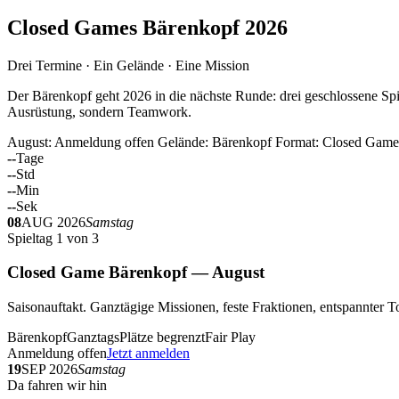
Closed Games Bärenkopf 2026
Drei Termine · Ein Gelände · Eine Mission
Der Bärenkopf geht 2026 in die nächste Runde: drei geschlossene Spi
Ausrüstung, sondern Teamwork.
August: Anmeldung offen
Gelände: Bärenkopf
Format: Closed Game
--
Tage
--
Std
--
Min
--
Sek
08
AUG 2026
Samstag
Spieltag 1 von 3
Closed Game Bärenkopf — August
Saisonauftakt. Ganztägige Missionen, feste Fraktionen, entspannt
Bärenkopf
Ganztags
Plätze begrenzt
Fair Play
Anmeldung offen
Jetzt anmelden
19
SEP 2026
Samstag
Da fahren wir hin