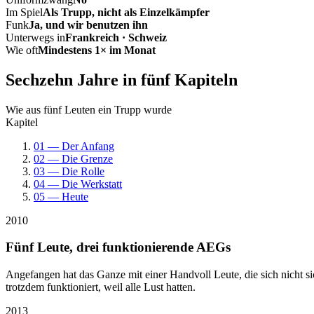
Im Spiel
Als Trupp, nicht als Einzelkämpfer
Funk
Ja, und wir benutzen ihn
Unterwegs in
Frankreich · Schweiz
Wie oft
Mindestens 1× im Monat
Sechzehn Jahre in fünf Kapiteln
Wie aus fünf Leuten ein Trupp wurde
Kapitel
01 — Der Anfang
02 — Die Grenze
03 — Die Rolle
04 — Die Werkstatt
05 — Heute
2010
Fünf Leute, drei funktionierende AEGs
Angefangen hat das Ganze mit einer Handvoll Leute, die sich nicht 
trotzdem funktioniert, weil alle Lust hatten.
2013