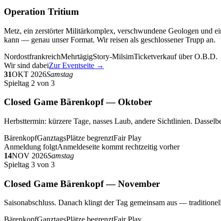
Operation Tritium
Metz, ein zerstörter Militärkomplex, verschwundene Geologen und ein
kann — genau unser Format. Wir reisen als geschlossener Trupp an.
Nordostfrankreich
Mehrtägig
Story-Milsim
Ticketverkauf über O.B.D.
Wir sind dabei
Zur Eventseite →
31
OKT 2026
Samstag
Spieltag 2 von 3
Closed Game Bärenkopf — Oktober
Herbsttermin: kürzere Tage, nasses Laub, andere Sichtlinien. Dasselbe
Bärenkopf
Ganztags
Plätze begrenzt
Fair Play
Anmeldung folgt
Anmeldeseite kommt rechtzeitig vorher
14
NOV 2026
Samstag
Spieltag 3 von 3
Closed Game Bärenkopf — November
Saisonabschluss. Danach klingt der Tag gemeinsam aus — traditionell 
Bärenkopf
Ganztags
Plätze begrenzt
Fair Play