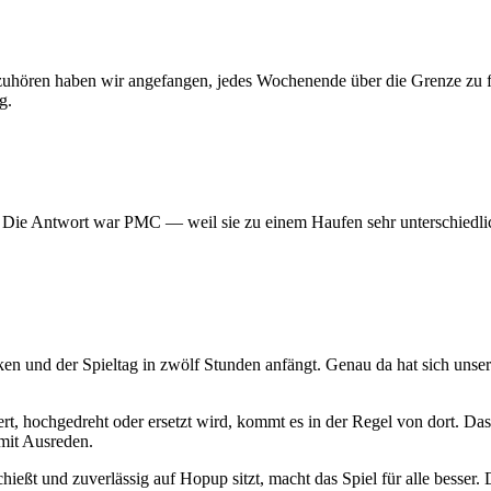
 aufzuhören haben wir angefangen, jedes Wochenende über die Grenze z
g.
? Die Antwort war PMC — weil sie zu einem Haufen sehr unterschiedlic
ken und der Spieltag in zwölf Stunden anfängt. Genau da hat sich uns
t, hochgedreht oder ersetzt wird, kommt es in der Regel von dort. Das
mit Ausreden.
hießt und zuverlässig auf Hopup sitzt, macht das Spiel für alle besser. D