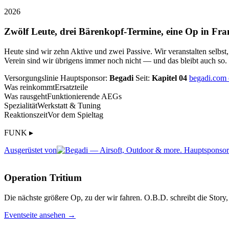
2026
Zwölf Leute, drei Bärenkopf-Termine, eine Op in Fra
Heute sind wir zehn Aktive und zwei Passive. Wir veranstalten selbst
Verein sind wir übrigens immer noch nicht — und das bleibt auch so.
Versorgungslinie
Hauptsponsor:
Begadi
Seit:
Kapitel 04
begadi.com
Was reinkommt
Ersatzteile
Was rausgeht
Funktionierende AEGs
Spezialität
Werkstatt & Tuning
Reaktionszeit
Vor dem Spieltag
FUNK ▸
Ausgerüstet von
Operation Tritium
Die nächste größere Op, zu der wir fahren. O.B.D. schreibt die Story, 
Eventseite ansehen →