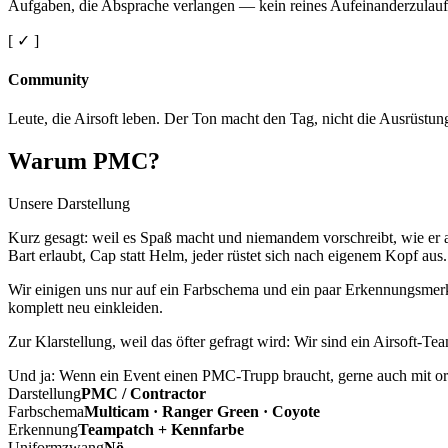
Aufgaben, die Absprache verlangen — kein reines Aufeinanderzulauf
[ ✓ ]
Community
Leute, die Airsoft leben. Der Ton macht den Tag, nicht die Ausrüstun
Warum PMC?
Unsere Darstellung
Kurz gesagt: weil es Spaß macht und niemandem vorschreibt, wie er a
Bart erlaubt, Cap statt Helm, jeder rüstet sich nach eigenem Kopf aus.
Wir einigen uns nur auf ein Farbschema und ein paar Erkennungsmerkm
komplett neu einkleiden.
Zur Klarstellung, weil das öfter gefragt wird: Wir sind ein Airsoft-T
Und ja: Wenn ein Event einen PMC-Trupp braucht, gerne auch mit ord
Darstellung
PMC / Contractor
Farbschema
Multicam · Ranger Green · Coyote
Erkennung
Teampatch + Kennfarbe
Uniformzwang
Nö