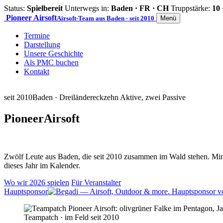
Status:
Spielbereit
Unterwegs in:
Baden · FR · CH
Truppstärke:
10 
Pioneer
Airsoft
Airsoft-Team aus Baden · seit 2010
Menü
Termine
Darstellung
Unsere Geschichte
Als PMC buchen
Kontakt
seit 2010
Baden · Dreiländereck
zehn Aktive, zwei Passive
Pioneer
Airsoft
Zwölf Leute aus Baden, die seit 2010 zusammen im Wald stehen. Mind
dieses Jahr im Kalender.
Wo wir 2026 spielen
Für Veranstalter
Hauptsponsor
Teampatch · im Feld seit 2010