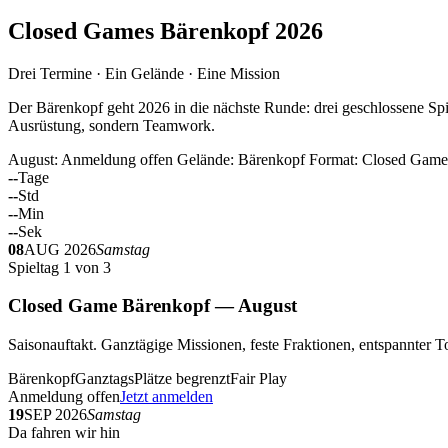
Closed Games Bärenkopf 2026
Drei Termine · Ein Gelände · Eine Mission
Der Bärenkopf geht 2026 in die nächste Runde: drei geschlossene Spi
Ausrüstung, sondern Teamwork.
August: Anmeldung offen
Gelände: Bärenkopf
Format: Closed Game
--
Tage
--
Std
--
Min
--
Sek
08
AUG 2026
Samstag
Spieltag 1 von 3
Closed Game Bärenkopf — August
Saisonauftakt. Ganztägige Missionen, feste Fraktionen, entspannt
Bärenkopf
Ganztags
Plätze begrenzt
Fair Play
Anmeldung offen
Jetzt anmelden
19
SEP 2026
Samstag
Da fahren wir hin