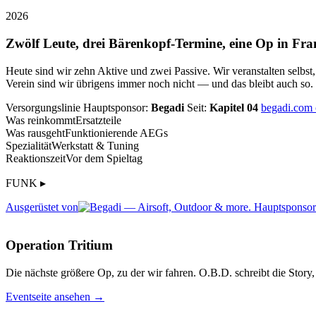
2026
Zwölf Leute, drei Bärenkopf-Termine, eine Op in Fra
Heute sind wir zehn Aktive und zwei Passive. Wir veranstalten selbst
Verein sind wir übrigens immer noch nicht — und das bleibt auch so.
Versorgungslinie
Hauptsponsor:
Begadi
Seit:
Kapitel 04
begadi.com
Was reinkommt
Ersatzteile
Was rausgeht
Funktionierende AEGs
Spezialität
Werkstatt & Tuning
Reaktionszeit
Vor dem Spieltag
FUNK ▸
Ausgerüstet von
Operation Tritium
Die nächste größere Op, zu der wir fahren. O.B.D. schreibt die Story, 
Eventseite ansehen →