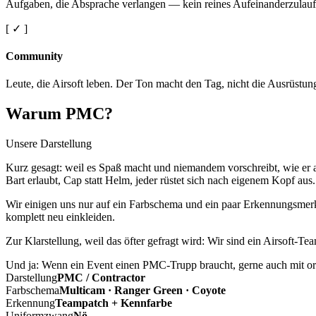
Aufgaben, die Absprache verlangen — kein reines Aufeinanderzulauf
[ ✓ ]
Community
Leute, die Airsoft leben. Der Ton macht den Tag, nicht die Ausrüstun
Warum PMC?
Unsere Darstellung
Kurz gesagt: weil es Spaß macht und niemandem vorschreibt, wie er a
Bart erlaubt, Cap statt Helm, jeder rüstet sich nach eigenem Kopf aus.
Wir einigen uns nur auf ein Farbschema und ein paar Erkennungsmerkm
komplett neu einkleiden.
Zur Klarstellung, weil das öfter gefragt wird: Wir sind ein Airsoft-T
Und ja: Wenn ein Event einen PMC-Trupp braucht, gerne auch mit ord
Darstellung
PMC / Contractor
Farbschema
Multicam · Ranger Green · Coyote
Erkennung
Teampatch + Kennfarbe
Uniformzwang
Nö