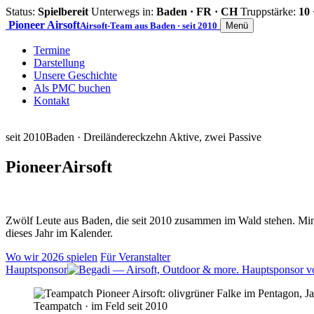
Status:
Spielbereit
Unterwegs in:
Baden · FR · CH
Truppstärke:
10 
Pioneer
Airsoft
Airsoft-Team aus Baden · seit 2010
Menü
Termine
Darstellung
Unsere Geschichte
Als PMC buchen
Kontakt
seit 2010
Baden · Dreiländereck
zehn Aktive, zwei Passive
Pioneer
Airsoft
Zwölf Leute aus Baden, die seit 2010 zusammen im Wald stehen. Mind
dieses Jahr im Kalender.
Wo wir 2026 spielen
Für Veranstalter
Hauptsponsor
Teampatch · im Feld seit 2010