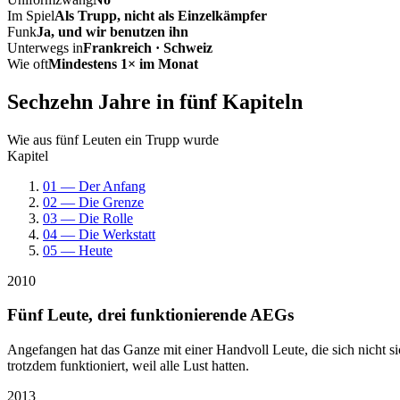
Im Spiel
Als Trupp, nicht als Einzelkämpfer
Funk
Ja, und wir benutzen ihn
Unterwegs in
Frankreich · Schweiz
Wie oft
Mindestens 1× im Monat
Sechzehn Jahre in fünf Kapiteln
Wie aus fünf Leuten ein Trupp wurde
Kapitel
01 — Der Anfang
02 — Die Grenze
03 — Die Rolle
04 — Die Werkstatt
05 — Heute
2010
Fünf Leute, drei funktionierende AEGs
Angefangen hat das Ganze mit einer Handvoll Leute, die sich nicht 
trotzdem funktioniert, weil alle Lust hatten.
2013