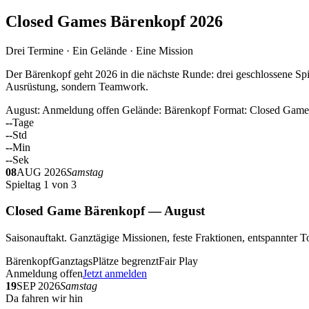
Closed Games Bärenkopf 2026
Drei Termine · Ein Gelände · Eine Mission
Der Bärenkopf geht 2026 in die nächste Runde: drei geschlossene Spi
Ausrüstung, sondern Teamwork.
August: Anmeldung offen
Gelände: Bärenkopf
Format: Closed Game
--
Tage
--
Std
--
Min
--
Sek
08
AUG 2026
Samstag
Spieltag 1 von 3
Closed Game Bärenkopf — August
Saisonauftakt. Ganztägige Missionen, feste Fraktionen, entspannt
Bärenkopf
Ganztags
Plätze begrenzt
Fair Play
Anmeldung offen
Jetzt anmelden
19
SEP 2026
Samstag
Da fahren wir hin