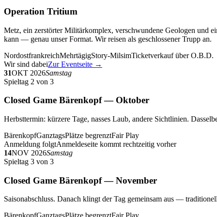
Operation Tritium
Metz, ein zerstörter Militärkomplex, verschwundene Geologen und ein
kann — genau unser Format. Wir reisen als geschlossener Trupp an.
Nordostfrankreich
Mehrtägig
Story-Milsim
Ticketverkauf über O.B.D.
Wir sind dabei
Zur Eventseite →
31
OKT 2026
Samstag
Spieltag 2 von 3
Closed Game Bärenkopf — Oktober
Herbsttermin: kürzere Tage, nasses Laub, andere Sichtlinien. Dasselbe
Bärenkopf
Ganztags
Plätze begrenzt
Fair Play
Anmeldung folgt
Anmeldeseite kommt rechtzeitig vorher
14
NOV 2026
Samstag
Spieltag 3 von 3
Closed Game Bärenkopf — November
Saisonabschluss. Danach klingt der Tag gemeinsam aus — traditionell 
Bärenkopf
Ganztags
Plätze begrenzt
Fair Play