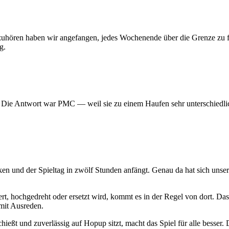
 aufzuhören haben wir angefangen, jedes Wochenende über die Grenze z
g.
? Die Antwort war PMC — weil sie zu einem Haufen sehr unterschiedlic
ken und der Spieltag in zwölf Stunden anfängt. Genau da hat sich uns
t, hochgedreht oder ersetzt wird, kommt es in der Regel von dort. Das
mit Ausreden.
hießt und zuverlässig auf Hopup sitzt, macht das Spiel für alle besser. D