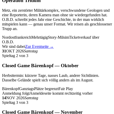
Operation Tritium
Metz, ein zerstörter Militärkomplex, verschwundene Geologen und
eine Reporterin, deren Kamera man ohne sie wiedergefunden hat.
O.B.D. schreibt jedes Jahr eine Geschichte, in der man wirklich
mitspielen kann — genau unser Format. Wir reisen als geschlossener
Trupp an.
Nordostfrankreich
Mehrtägig
Story-Milsim
Ticketverkauf über
O.B.D.
Wir sind dabei
Zur Eventseite →
31
OKT 2026
Samstag
Spieltag 2 von 3
Closed Game Bärenkopf — Oktober
Herbsttermin: kürzere Tage, nasses Laub, andere Sichtlinien.
Dasselbe Gelände spielt sich völlig anders als im August.
Bärenkopf
Ganztags
Plätze begrenzt
Fair Play
Anmeldung folgt
Anmeldeseite kommt rechtzeitig vorher
14
NOV 2026
Samstag
Spieltag 3 von 3
Closed Game Bärenkopf — November