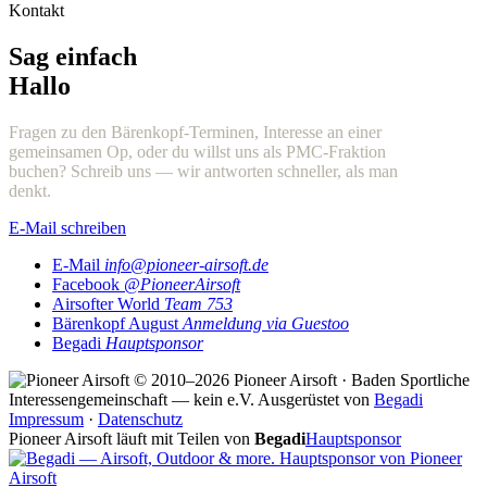
Kontakt
Sag einfach
Hallo
Fragen zu den Bärenkopf-Terminen, Interesse an einer
gemeinsamen Op, oder du willst uns als PMC-Fraktion
buchen? Schreib uns — wir antworten schneller, als man
denkt.
E-Mail schreiben
E-Mail
info@pioneer-airsoft.de
Facebook
@PioneerAirsoft
Airsofter World
Team 753
Bärenkopf August
Anmeldung via Guestoo
Begadi
Hauptsponsor
© 2010–2026 Pioneer Airsoft · Baden
Sportliche
Interessengemeinschaft — kein e.V.
Ausgerüstet von
Begadi
Impressum
·
Datenschutz
Pioneer Airsoft läuft mit Teilen von
Begadi
Hauptsponsor