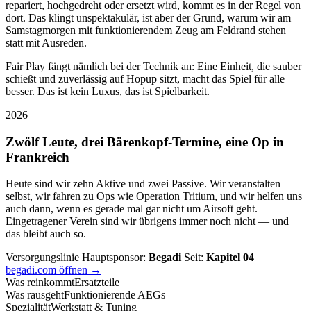
repariert, hochgedreht oder ersetzt wird, kommt es in der Regel von
dort. Das klingt unspektakulär, ist aber der Grund, warum wir am
Samstagmorgen mit funktionierendem Zeug am Feldrand stehen
statt mit Ausreden.
Fair Play fängt nämlich bei der Technik an: Eine Einheit, die sauber
schießt und zuverlässig auf Hopup sitzt, macht das Spiel für alle
besser. Das ist kein Luxus, das ist Spielbarkeit.
2026
Zwölf Leute, drei Bärenkopf-Termine, eine Op in
Frankreich
Heute sind wir zehn Aktive und zwei Passive. Wir veranstalten
selbst, wir fahren zu Ops wie Operation Tritium, und wir helfen uns
auch dann, wenn es gerade mal gar nicht um Airsoft geht.
Eingetragener Verein sind wir übrigens immer noch nicht — und
das bleibt auch so.
Versorgungslinie
Hauptsponsor:
Begadi
Seit:
Kapitel 04
begadi.com öffnen →
Was reinkommt
Ersatzteile
Was rausgeht
Funktionierende AEGs
Spezialität
Werkstatt & Tuning