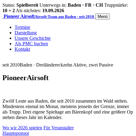
Status:
Spielbereit
Unterwegs in:
Baden · FR · CH
Truppstärke:
10 + 2
Als nächstes:
19.09.2026
Pioneer
Airsoft
Airsoft-Team aus Baden · seit 2010
Menü
Termine
Darstellung
Unsere Geschichte
Als PMC buchen
Kontakt
seit 2010
Baden · Dreiländereck
zehn Aktive, zwei Passive
Pioneer
Airsoft
Zwölf Leute aus Baden, die seit 2010 zusammen im Wald stehen.
Mindestens einmal im Monat, meistens jenseits der Grenze, immer
als Trupp. Drei eigene Spieltage am Bärenkopf und eine größere Op
stehen dieses Jahr im Kalender.
Wo wir 2026 spielen
Für Veranstalter
Hauptsponsor