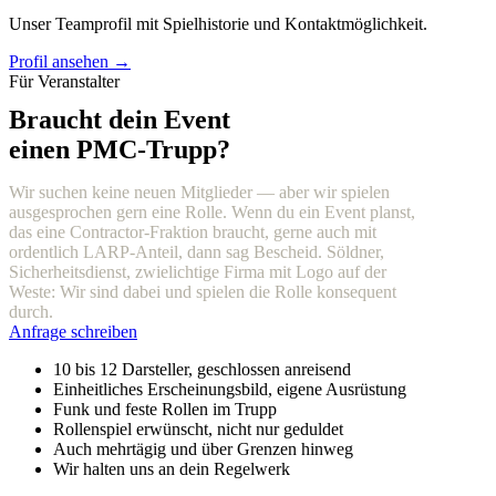
Unser Teamprofil mit Spielhistorie und Kontaktmöglichkeit.
Profil ansehen →
Für Veranstalter
Braucht dein Event
einen PMC-Trupp?
Wir suchen keine neuen Mitglieder — aber wir spielen
ausgesprochen gern eine Rolle. Wenn du ein Event planst,
das eine Contractor-Fraktion braucht, gerne auch mit
ordentlich LARP-Anteil, dann sag Bescheid. Söldner,
Sicherheitsdienst, zwielichtige Firma mit Logo auf der
Weste: Wir sind dabei und spielen die Rolle konsequent
durch.
Anfrage schreiben
10 bis 12 Darsteller, geschlossen anreisend
Einheitliches Erscheinungsbild, eigene Ausrüstung
Funk und feste Rollen im Trupp
Rollenspiel erwünscht, nicht nur geduldet
Auch mehrtägig und über Grenzen hinweg
Wir halten uns an dein Regelwerk