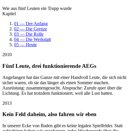
Wie aus fünf Leuten ein Trupp wurde
Kapitel
01 — Der Anfang
02 — Die Grenze
03 — Die Rolle
04 — Die Werkstatt
05 — Heute
2010
Fünf Leute, drei funktionierende AEGs
Angefangen hat das Ganze mit einer Handvoll Leute, die sich nicht
sicher waren, ob sie das länger als einen Sommer machen.
Ausrüstung: zusammengesucht. Absprache: Zurufe quer über die
Lichtung. Es hat trotzdem funktioniert, weil alle Lust hatten.
2013
Kein Feld daheim, also fahren wir eben
In unserer Ecke von Baden gibt es keine legalen Spielfelder. Statt
aufzuhören haben wir angefangen, jedes Wochenende über die