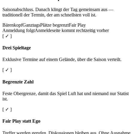
Saisonabschluss. Danach klingt der Tag gemeinsam aus —
traditionell der Termin, der am schnellsten voll ist.
Bärenkopf
Ganztags
Plätze begrenzt
Fair Play
Anmeldung folgt
Anmeldeseite kommt rechtzeitig vorher
[ ✓ ]
Drei Spieltage
Exklusive Termine auf einem Gelände, über die Saison verteilt.
[ ✓ ]
Begrenzte Zahl
Feste Obergrenze, damit das Spiel Luft hat und niemand nur Statist
ist.
[ ✓ ]
Fair Play statt Ego
Treffer werden gerufen. Diskussionen bleiben aus. Ohne Ausnahme.