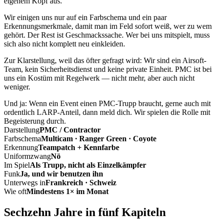
eigenem Kopf aus.
Wir einigen uns nur auf ein Farbschema und ein paar
Erkennungsmerkmale, damit man im Feld sofort weiß, wer zu wem
gehört. Der Rest ist Geschmackssache. Wer bei uns mitspielt, muss
sich also nicht komplett neu einkleiden.
Zur Klarstellung, weil das öfter gefragt wird: Wir sind ein Airsoft-
Team, kein Sicherheitsdienst und keine private Einheit. PMC ist bei
uns ein Kostüm mit Regelwerk — nicht mehr, aber auch nicht
weniger.
Und ja: Wenn ein Event einen PMC-Trupp braucht, gerne auch mit
ordentlich LARP-Anteil, dann meld dich. Wir spielen die Rolle mit
Begeisterung durch.
Darstellung
PMC / Contractor
Farbschema
Multicam · Ranger Green · Coyote
Erkennung
Teampatch + Kennfarbe
Uniformzwang
Nö
Im Spiel
Als Trupp, nicht als Einzelkämpfer
Funk
Ja, und wir benutzen ihn
Unterwegs in
Frankreich · Schweiz
Wie oft
Mindestens 1× im Monat
Sechzehn Jahre in fünf Kapiteln