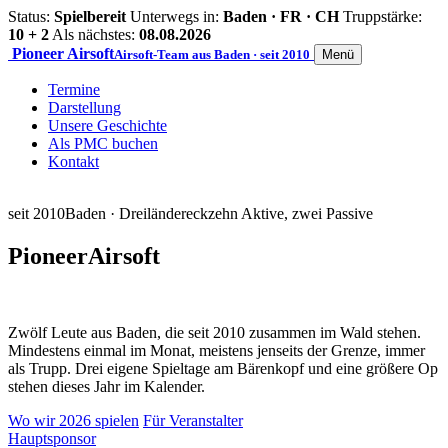
Status:
Spielbereit
Unterwegs in:
Baden · FR · CH
Truppstärke:
10 + 2
Als nächstes:
08.08.2026
Pioneer
Airsoft
Airsoft-Team aus Baden · seit 2010
Menü
Termine
Darstellung
Unsere Geschichte
Als PMC buchen
Kontakt
seit 2010
Baden · Dreiländereck
zehn Aktive, zwei Passive
Pioneer
Airsoft
Zwölf Leute aus Baden, die seit 2010 zusammen im Wald stehen.
Mindestens einmal im Monat, meistens jenseits der Grenze, immer
als Trupp. Drei eigene Spieltage am Bärenkopf und eine größere Op
stehen dieses Jahr im Kalender.
Wo wir 2026 spielen
Für Veranstalter
Hauptsponsor