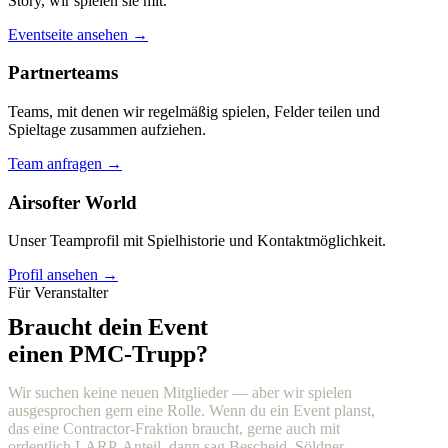
Story, wir spielen sie mit.
Eventseite ansehen →
Partnerteams
Teams, mit denen wir regelmäßig spielen, Felder teilen und
Spieltage zusammen aufziehen.
Team anfragen →
Airsofter World
Unser Teamprofil mit Spielhistorie und Kontaktmöglichkeit.
Profil ansehen →
Für Veranstalter
Braucht dein Event
einen PMC-Trupp?
Wir suchen keine neuen Mitglieder — aber wir spielen
ausgesprochen gern eine Rolle. Wenn du ein Event planst,
das eine Contractor-Fraktion braucht, gerne auch mit
ordentlich LARP-Anteil, dann sag Bescheid. Söldner,