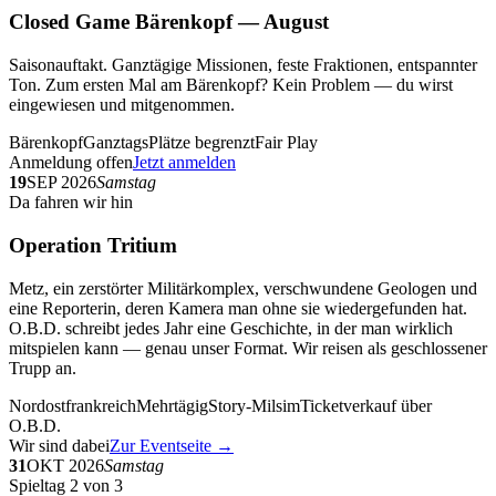
Closed Game Bärenkopf — August
Saisonauftakt. Ganztägige Missionen, feste Fraktionen, entspannter
Ton. Zum ersten Mal am Bärenkopf? Kein Problem — du wirst
eingewiesen und mitgenommen.
Bärenkopf
Ganztags
Plätze begrenzt
Fair Play
Anmeldung offen
Jetzt anmelden
19
SEP 2026
Samstag
Da fahren wir hin
Operation Tritium
Metz, ein zerstörter Militärkomplex, verschwundene Geologen und
eine Reporterin, deren Kamera man ohne sie wiedergefunden hat.
O.B.D. schreibt jedes Jahr eine Geschichte, in der man wirklich
mitspielen kann — genau unser Format. Wir reisen als geschlossener
Trupp an.
Nordostfrankreich
Mehrtägig
Story-Milsim
Ticketverkauf über
O.B.D.
Wir sind dabei
Zur Eventseite →
31
OKT 2026
Samstag
Spieltag 2 von 3