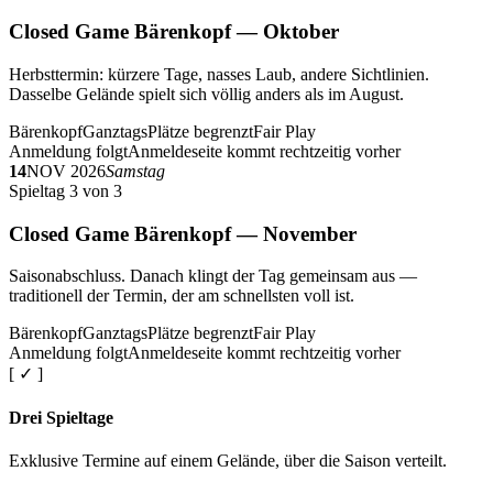
Closed Game Bärenkopf — Oktober
Herbsttermin: kürzere Tage, nasses Laub, andere Sichtlinien.
Dasselbe Gelände spielt sich völlig anders als im August.
Bärenkopf
Ganztags
Plätze begrenzt
Fair Play
Anmeldung folgt
Anmeldeseite kommt rechtzeitig vorher
14
NOV 2026
Samstag
Spieltag 3 von 3
Closed Game Bärenkopf — November
Saisonabschluss. Danach klingt der Tag gemeinsam aus —
traditionell der Termin, der am schnellsten voll ist.
Bärenkopf
Ganztags
Plätze begrenzt
Fair Play
Anmeldung folgt
Anmeldeseite kommt rechtzeitig vorher
[ ✓ ]
Drei Spieltage
Exklusive Termine auf einem Gelände, über die Saison verteilt.