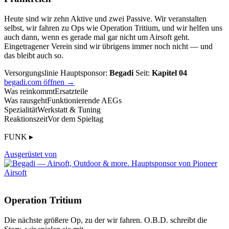
Heute sind wir zehn Aktive und zwei Passive. Wir veranstalten
selbst, wir fahren zu Ops wie Operation Tritium, und wir helfen uns
auch dann, wenn es gerade mal gar nicht um Airsoft geht.
Eingetragener Verein sind wir übrigens immer noch nicht — und
das bleibt auch so.
Versorgungslinie
Hauptsponsor:
Begadi
Seit:
Kapitel 04
begadi.com öffnen →
Was reinkommt
Ersatzteile
Was rausgeht
Funktionierende AEGs
Spezialität
Werkstatt & Tuning
Reaktionszeit
Vor dem Spieltag
FUNK ▸
Ausgerüstet von
Operation Tritium
Die nächste größere Op, zu der wir fahren. O.B.D. schreibt die