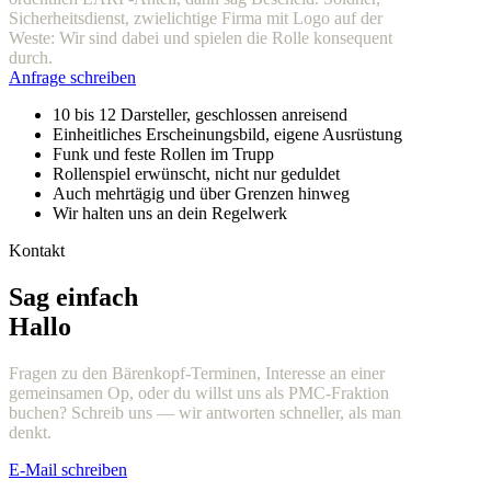
Sicherheitsdienst, zwielichtige Firma mit Logo auf der
Weste: Wir sind dabei und spielen die Rolle konsequent
durch.
Anfrage schreiben
10 bis 12 Darsteller, geschlossen anreisend
Einheitliches Erscheinungsbild, eigene Ausrüstung
Funk und feste Rollen im Trupp
Rollenspiel erwünscht, nicht nur geduldet
Auch mehrtägig und über Grenzen hinweg
Wir halten uns an dein Regelwerk
Kontakt
Sag einfach
Hallo
Fragen zu den Bärenkopf-Terminen, Interesse an einer
gemeinsamen Op, oder du willst uns als PMC-Fraktion
buchen? Schreib uns — wir antworten schneller, als man
denkt.
E-Mail schreiben