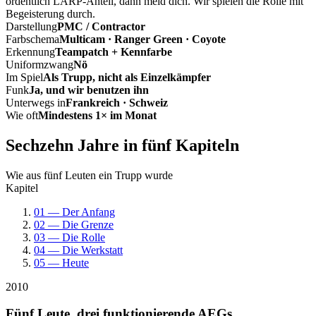
ordentlich LARP-Anteil, dann meld dich. Wir spielen die Rolle mit
Begeisterung durch.
Darstellung
PMC / Contractor
Farbschema
Multicam · Ranger Green · Coyote
Erkennung
Teampatch + Kennfarbe
Uniformzwang
Nö
Im Spiel
Als Trupp, nicht als Einzelkämpfer
Funk
Ja, und wir benutzen ihn
Unterwegs in
Frankreich · Schweiz
Wie oft
Mindestens 1× im Monat
Sechzehn Jahre in fünf Kapiteln
Wie aus fünf Leuten ein Trupp wurde
Kapitel
01 — Der Anfang
02 — Die Grenze
03 — Die Rolle
04 — Die Werkstatt
05 — Heute
2010
Fünf Leute, drei funktionierende AEGs