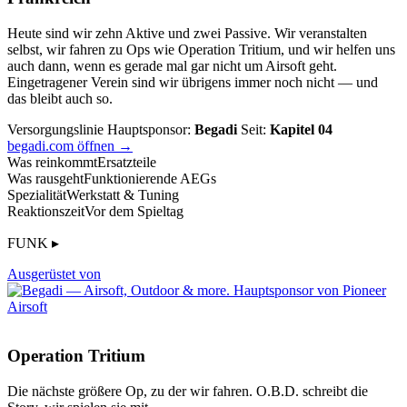
Heute sind wir zehn Aktive und zwei Passive. Wir veranstalten
selbst, wir fahren zu Ops wie Operation Tritium, und wir helfen uns
auch dann, wenn es gerade mal gar nicht um Airsoft geht.
Eingetragener Verein sind wir übrigens immer noch nicht — und
das bleibt auch so.
Versorgungslinie
Hauptsponsor:
Begadi
Seit:
Kapitel 04
begadi.com öffnen →
Was reinkommt
Ersatzteile
Was rausgeht
Funktionierende AEGs
Spezialität
Werkstatt & Tuning
Reaktionszeit
Vor dem Spieltag
FUNK ▸
Ausgerüstet von
Operation Tritium
Die nächste größere Op, zu der wir fahren. O.B.D. schreibt die