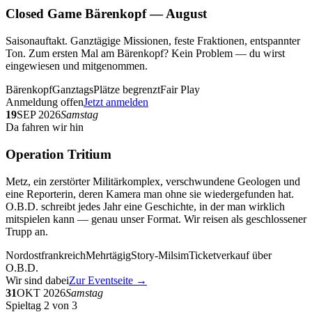
Closed Game Bärenkopf — August
Saisonauftakt. Ganztägige Missionen, feste Fraktionen, entspannter
Ton. Zum ersten Mal am Bärenkopf? Kein Problem — du wirst
eingewiesen und mitgenommen.
Bärenkopf
Ganztags
Plätze begrenzt
Fair Play
Anmeldung offen
Jetzt anmelden
19
SEP 2026
Samstag
Da fahren wir hin
Operation Tritium
Metz, ein zerstörter Militärkomplex, verschwundene Geologen und
eine Reporterin, deren Kamera man ohne sie wiedergefunden hat.
O.B.D. schreibt jedes Jahr eine Geschichte, in der man wirklich
mitspielen kann — genau unser Format. Wir reisen als geschlossener
Trupp an.
Nordostfrankreich
Mehrtägig
Story-Milsim
Ticketverkauf über
O.B.D.
Wir sind dabei
Zur Eventseite →
31
OKT 2026
Samstag
Spieltag 2 von 3