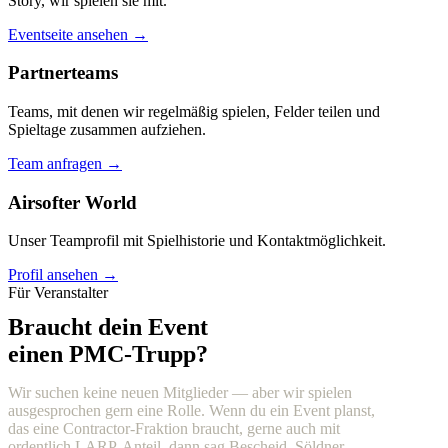
Story, wir spielen sie mit.
Eventseite ansehen →
Partnerteams
Teams, mit denen wir regelmäßig spielen, Felder teilen und
Spieltage zusammen aufziehen.
Team anfragen →
Airsofter World
Unser Teamprofil mit Spielhistorie und Kontaktmöglichkeit.
Profil ansehen →
Für Veranstalter
Braucht dein Event
einen PMC-Trupp?
Wir suchen keine neuen Mitglieder — aber wir spielen
ausgesprochen gern eine Rolle. Wenn du ein Event planst,
das eine Contractor-Fraktion braucht, gerne auch mit
ordentlich LARP-Anteil, dann sag Bescheid. Söldner,