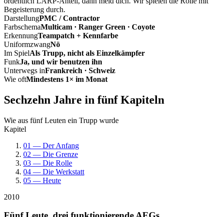
ordentlich LARP-Anteil, dann meld dich. Wir spielen die Rolle mit
Begeisterung durch.
Darstellung
PMC / Contractor
Farbschema
Multicam · Ranger Green · Coyote
Erkennung
Teampatch + Kennfarbe
Uniformzwang
Nö
Im Spiel
Als Trupp, nicht als Einzelkämpfer
Funk
Ja, und wir benutzen ihn
Unterwegs in
Frankreich · Schweiz
Wie oft
Mindestens 1× im Monat
Sechzehn Jahre in fünf Kapiteln
Wie aus fünf Leuten ein Trupp wurde
Kapitel
01 — Der Anfang
02 — Die Grenze
03 — Die Rolle
04 — Die Werkstatt
05 — Heute
2010
Fünf Leute, drei funktionierende AEGs