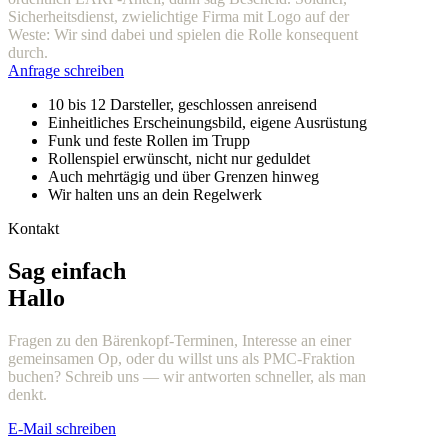
Sicherheitsdienst, zwielichtige Firma mit Logo auf der
Weste: Wir sind dabei und spielen die Rolle konsequent
durch.
Anfrage schreiben
10 bis 12 Darsteller, geschlossen anreisend
Einheitliches Erscheinungsbild, eigene Ausrüstung
Funk und feste Rollen im Trupp
Rollenspiel erwünscht, nicht nur geduldet
Auch mehrtägig und über Grenzen hinweg
Wir halten uns an dein Regelwerk
Kontakt
Sag einfach
Hallo
Fragen zu den Bärenkopf-Terminen, Interesse an einer
gemeinsamen Op, oder du willst uns als PMC-Fraktion
buchen? Schreib uns — wir antworten schneller, als man
denkt.
E-Mail schreiben