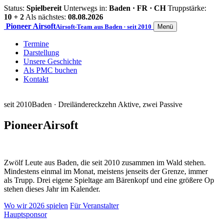
Status:
Spielbereit
Unterwegs in:
Baden · FR · CH
Truppstärke:
10 + 2
Als nächstes:
08.08.2026
Pioneer
Airsoft
Airsoft-Team aus Baden · seit 2010
Menü
Termine
Darstellung
Unsere Geschichte
Als PMC buchen
Kontakt
seit 2010
Baden · Dreiländereck
zehn Aktive, zwei Passive
Pioneer
Airsoft
Zwölf Leute aus Baden, die seit 2010 zusammen im Wald stehen.
Mindestens einmal im Monat, meistens jenseits der Grenze, immer
als Trupp. Drei eigene Spieltage am Bärenkopf und eine größere Op
stehen dieses Jahr im Kalender.
Wo wir 2026 spielen
Für Veranstalter
Hauptsponsor