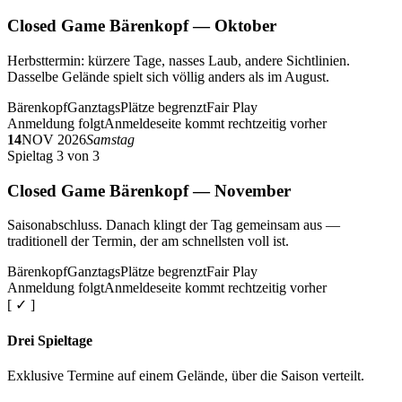
Closed Game Bärenkopf — Oktober
Herbsttermin: kürzere Tage, nasses Laub, andere Sichtlinien.
Dasselbe Gelände spielt sich völlig anders als im August.
Bärenkopf
Ganztags
Plätze begrenzt
Fair Play
Anmeldung folgt
Anmeldeseite kommt rechtzeitig vorher
14
NOV 2026
Samstag
Spieltag 3 von 3
Closed Game Bärenkopf — November
Saisonabschluss. Danach klingt der Tag gemeinsam aus —
traditionell der Termin, der am schnellsten voll ist.
Bärenkopf
Ganztags
Plätze begrenzt
Fair Play
Anmeldung folgt
Anmeldeseite kommt rechtzeitig vorher
[ ✓ ]
Drei Spieltage
Exklusive Termine auf einem Gelände, über die Saison verteilt.