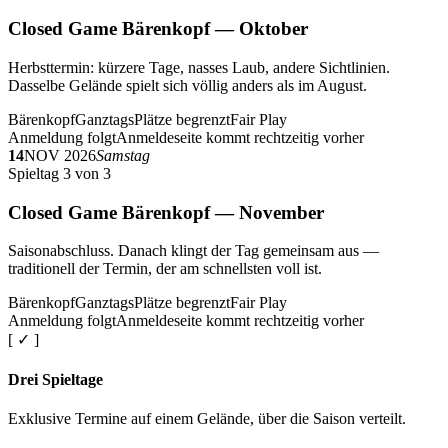
Closed Game Bärenkopf — Oktober
Herbsttermin: kürzere Tage, nasses Laub, andere Sichtlinien.
Dasselbe Gelände spielt sich völlig anders als im August.
Bärenkopf
Ganztags
Plätze begrenzt
Fair Play
Anmeldung folgt
Anmeldeseite kommt rechtzeitig vorher
14
NOV 2026
Samstag
Spieltag 3 von 3
Closed Game Bärenkopf — November
Saisonabschluss. Danach klingt der Tag gemeinsam aus —
traditionell der Termin, der am schnellsten voll ist.
Bärenkopf
Ganztags
Plätze begrenzt
Fair Play
Anmeldung folgt
Anmeldeseite kommt rechtzeitig vorher
[ ✓ ]
Drei Spieltage
Exklusive Termine auf einem Gelände, über die Saison verteilt.