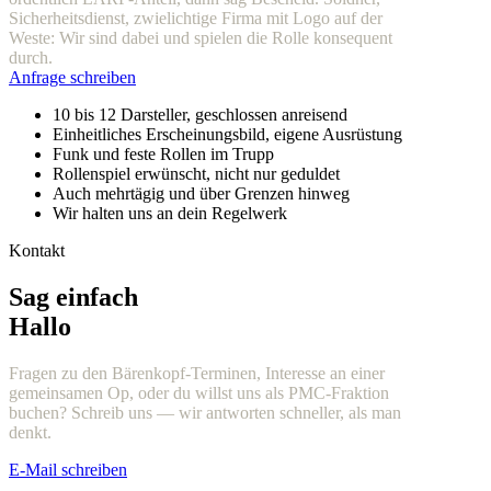
Sicherheitsdienst, zwielichtige Firma mit Logo auf der
Weste: Wir sind dabei und spielen die Rolle konsequent
durch.
Anfrage schreiben
10 bis 12 Darsteller, geschlossen anreisend
Einheitliches Erscheinungsbild, eigene Ausrüstung
Funk und feste Rollen im Trupp
Rollenspiel erwünscht, nicht nur geduldet
Auch mehrtägig und über Grenzen hinweg
Wir halten uns an dein Regelwerk
Kontakt
Sag einfach
Hallo
Fragen zu den Bärenkopf-Terminen, Interesse an einer
gemeinsamen Op, oder du willst uns als PMC-Fraktion
buchen? Schreib uns — wir antworten schneller, als man
denkt.
E-Mail schreiben