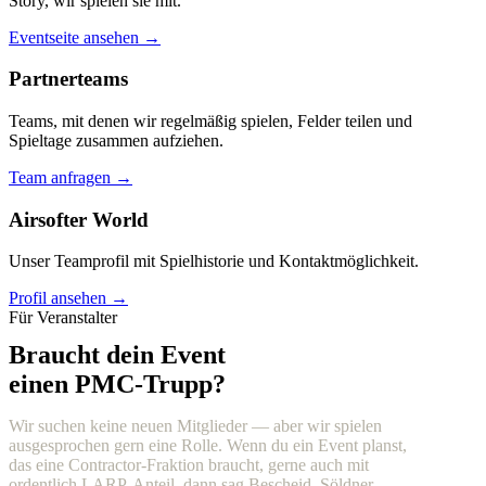
Story, wir spielen sie mit.
Eventseite ansehen →
Partnerteams
Teams, mit denen wir regelmäßig spielen, Felder teilen und
Spieltage zusammen aufziehen.
Team anfragen →
Airsofter World
Unser Teamprofil mit Spielhistorie und Kontaktmöglichkeit.
Profil ansehen →
Für Veranstalter
Braucht dein Event
einen PMC-Trupp?
Wir suchen keine neuen Mitglieder — aber wir spielen
ausgesprochen gern eine Rolle. Wenn du ein Event planst,
das eine Contractor-Fraktion braucht, gerne auch mit
ordentlich LARP-Anteil, dann sag Bescheid. Söldner,