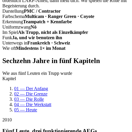
ordentlich LARP-Anteil, dann meld dich. Wir spielen die Rolle mit
Begeisterung durch.
Darstellung
PMC / Contractor
Farbschema
Multicam · Ranger Green · Coyote
Erkennung
Teampatch + Kennfarbe
Uniformzwang
Nö
Im Spiel
Als Trupp, nicht als Einzelkämpfer
Funk
Ja, und wir benutzen ihn
Unterwegs in
Frankreich · Schweiz
Wie oft
Mindestens 1× im Monat
Sechzehn Jahre in fünf Kapiteln
Wie aus fünf Leuten ein Trupp wurde
Kapitel
01 — Der Anfang
02 — Die Grenze
03 — Die Rolle
04 — Die Werkstatt
05 — Heute
2010
Fünf Leute, drei funktionierende AEGs