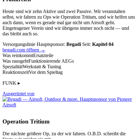
Heute sind wir zehn Aktive und zwei Passive. Wir veranstalten
selbst, wir fahren zu Ops wie Operation Tritium, und wir helfen uns
auch dann, wenn es gerade mal gar nicht um Airsoft geht.
Eingetragener Verein sind wir übrigens immer noch nicht — und
das bleibt auch so.
Versorgungslinie
Hauptsponsor:
Begadi
Seit:
Kapitel 04
begadi.com öffnen →
Was reinkommt
Ersatzteile
Was rausgeht
Funktionierende AEGs
Spezialität
Werkstatt & Tuning
Reaktionszeit
Vor dem Spieltag
FUNK ▸
Ausgerüstet von
Operation Tritium
Die nächste größere Op, zu der wir fahren. O.B.D. schreibt die