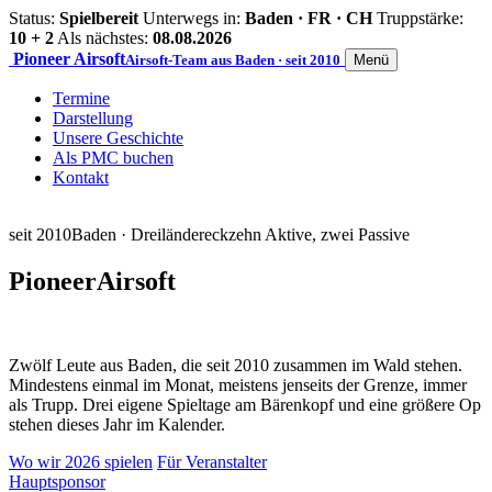
Status:
Spielbereit
Unterwegs in:
Baden · FR · CH
Truppstärke:
10 + 2
Als nächstes:
08.08.2026
Pioneer
Airsoft
Airsoft-Team aus Baden · seit 2010
Menü
Termine
Darstellung
Unsere Geschichte
Als PMC buchen
Kontakt
seit 2010
Baden · Dreiländereck
zehn Aktive, zwei Passive
Pioneer
Airsoft
Zwölf Leute aus Baden, die seit 2010 zusammen im Wald stehen.
Mindestens einmal im Monat, meistens jenseits der Grenze, immer
als Trupp. Drei eigene Spieltage am Bärenkopf und eine größere Op
stehen dieses Jahr im Kalender.
Wo wir 2026 spielen
Für Veranstalter
Hauptsponsor