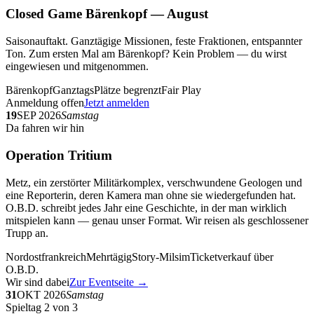
Closed Game Bärenkopf — August
Saisonauftakt. Ganztägige Missionen, feste Fraktionen, entspannter
Ton. Zum ersten Mal am Bärenkopf? Kein Problem — du wirst
eingewiesen und mitgenommen.
Bärenkopf
Ganztags
Plätze begrenzt
Fair Play
Anmeldung offen
Jetzt anmelden
19
SEP 2026
Samstag
Da fahren wir hin
Operation Tritium
Metz, ein zerstörter Militärkomplex, verschwundene Geologen und
eine Reporterin, deren Kamera man ohne sie wiedergefunden hat.
O.B.D. schreibt jedes Jahr eine Geschichte, in der man wirklich
mitspielen kann — genau unser Format. Wir reisen als geschlossener
Trupp an.
Nordostfrankreich
Mehrtägig
Story-Milsim
Ticketverkauf über
O.B.D.
Wir sind dabei
Zur Eventseite →
31
OKT 2026
Samstag
Spieltag 2 von 3