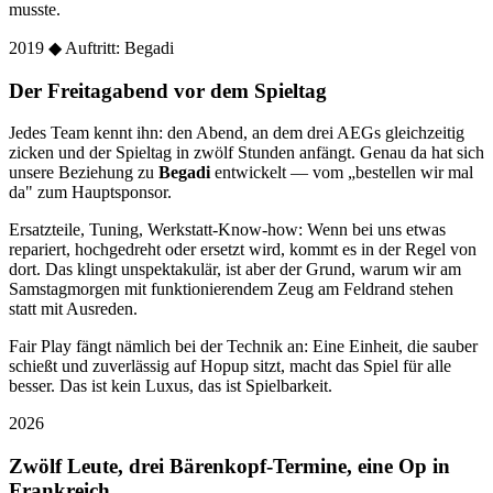
musste.
2019
◆ Auftritt: Begadi
Der Freitagabend vor dem Spieltag
Jedes Team kennt ihn: den Abend, an dem drei AEGs gleichzeitig
zicken und der Spieltag in zwölf Stunden anfängt. Genau da hat sich
unsere Beziehung zu
Begadi
entwickelt — vom „bestellen wir mal
da" zum Hauptsponsor.
Ersatzteile, Tuning, Werkstatt-Know-how: Wenn bei uns etwas
repariert, hochgedreht oder ersetzt wird, kommt es in der Regel von
dort. Das klingt unspektakulär, ist aber der Grund, warum wir am
Samstagmorgen mit funktionierendem Zeug am Feldrand stehen
statt mit Ausreden.
Fair Play fängt nämlich bei der Technik an: Eine Einheit, die sauber
schießt und zuverlässig auf Hopup sitzt, macht das Spiel für alle
besser. Das ist kein Luxus, das ist Spielbarkeit.
2026
Zwölf Leute, drei Bärenkopf-Termine, eine Op in
Frankreich