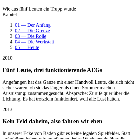
Wie aus fünf Leuten ein Trupp wurde
Kapitel
01 — Der Anfang
02 — Die Grenze
03 — Die Rolle
04 — Die Werkstatt
05 — Heute
2010
Fünf Leute, drei funktionierende AEGs
Angefangen hat das Ganze mit einer Handvoll Leute, die sich nicht
sicher waren, ob sie das länger als einen Sommer machen.
Ausrüstung: zusammengesucht. Absprache: Zurufe quer über die
Lichtung. Es hat trotzdem funktioniert, weil alle Lust hatten.
2013
Kein Feld daheim, also fahren wir eben
In unserer Ecke von Baden gibt es keine legalen Spielfelder. Statt
aufzuhören haben wir angefangen, jedes Wochenende über die