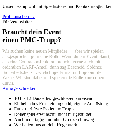
Unser Teamprofil mit Spielhistorie und Kontaktmöglichkeit.
Profil ansehen →
Für Veranstalter
Braucht dein Event
einen PMC-Trupp?
Wir suchen keine neuen Mitglieder — aber wir spielen
ausgesprochen gern eine Rolle. Wenn du ein Event planst,
das eine Contractor-Fraktion braucht, gerne auch mit
ordentlich LARP-Anteil, dann sag Bescheid. Söldner,
Sicherheitsdienst, zwielichtige Firma mit Logo auf der
Weste: Wir sind dabei und spielen die Rolle konsequent
durch.
Anfrage schreiben
10 bis 12 Darsteller, geschlossen anreisend
Einheitliches Erscheinungsbild, eigene Ausrüstung
Funk und feste Rollen im Trupp
Rollenspiel erwünscht, nicht nur geduldet
Auch mehrtägig und über Grenzen hinweg
Wir halten uns an dein Regelwerk