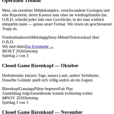
Operation Tritium
Metz, ein zerstörter Militärkomplex, verschwundene Geologen und
eine Reporterin, deren Kamera man ohne sie wiedergefunden hat.
O.B.D. schreibt jedes Jahr eine Geschichte, in der man wirklich
mitspielen kann — genau unser Format. Wir reisen als geschlossener
Trupp an.
Nordostfrankreich
Mehrtägig
Story-Milsim
Ticketverkauf über
O.B.D.
Wir sind dabei
Zur Eventseite →
31
OKT 2026
Samstag
Spieltag 2 von 3
Closed Game Bärenkopf — Oktober
Herbsttermin: kürzere Tage, nasses Laub, andere Sichtlinien.
Dasselbe Gelände spielt sich völlig anders als im August.
Bärenkopf
Ganztags
Plätze begrenzt
Fair Play
Anmeldung folgt
Anmeldeseite kommt rechtzeitig vorher
14
NOV 2026
Samstag
Spieltag 3 von 3
Closed Game Bärenkopf — November