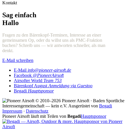
Kontakt
Sag einfach
Hallo
Fragen zu den Bärenkopf-Terminen, Interesse an einer
gemeinsamen Op, oder du willst uns als PMC-Fraktion
buchen? Schreib uns — wir antworten schneller, als man
denkt.
E-Mail schreiben
E-Mail
info@pioneer-airsoft.de
Facebook
@PioneerAirsoft
Airsofter World
Team 753
Bärenkopf August
Anmeldung via Guestoo
Begadi
Hauptsponsor
© 2010–2026 Pioneer Airsoft · Baden
Sportliche
Interessengemeinschaft — kein e.V.
Ausgerüstet von
Begadi
Impressum
·
Datenschutz
Pioneer Airsoft läuft mit Teilen von
Begadi
Hauptsponsor