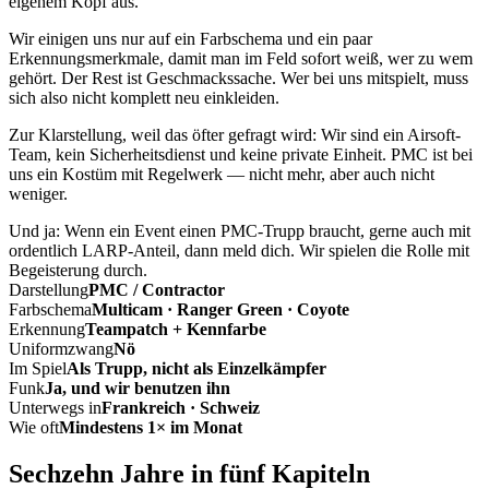
eigenem Kopf aus.
Wir einigen uns nur auf ein Farbschema und ein paar
Erkennungsmerkmale, damit man im Feld sofort weiß, wer zu wem
gehört. Der Rest ist Geschmackssache. Wer bei uns mitspielt, muss
sich also nicht komplett neu einkleiden.
Zur Klarstellung, weil das öfter gefragt wird: Wir sind ein Airsoft-
Team, kein Sicherheitsdienst und keine private Einheit. PMC ist bei
uns ein Kostüm mit Regelwerk — nicht mehr, aber auch nicht
weniger.
Und ja: Wenn ein Event einen PMC-Trupp braucht, gerne auch mit
ordentlich LARP-Anteil, dann meld dich. Wir spielen die Rolle mit
Begeisterung durch.
Darstellung
PMC / Contractor
Farbschema
Multicam · Ranger Green · Coyote
Erkennung
Teampatch + Kennfarbe
Uniformzwang
Nö
Im Spiel
Als Trupp, nicht als Einzelkämpfer
Funk
Ja, und wir benutzen ihn
Unterwegs in
Frankreich · Schweiz
Wie oft
Mindestens 1× im Monat
Sechzehn Jahre in fünf Kapiteln