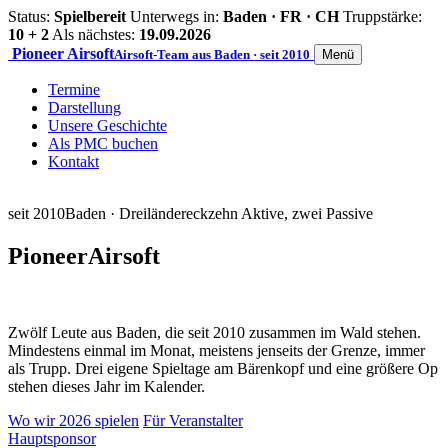
Status:
Spielbereit
Unterwegs in:
Baden · FR · CH
Truppstärke:
10 + 2
Als nächstes:
19.09.2026
Pioneer
Airsoft
Airsoft-Team aus Baden · seit 2010
Menü
Termine
Darstellung
Unsere Geschichte
Als PMC buchen
Kontakt
seit 2010
Baden · Dreiländereck
zehn Aktive, zwei Passive
Pioneer
Airsoft
Zwölf Leute aus Baden, die seit 2010 zusammen im Wald stehen.
Mindestens einmal im Monat, meistens jenseits der Grenze, immer
als Trupp. Drei eigene Spieltage am Bärenkopf und eine größere Op
stehen dieses Jahr im Kalender.
Wo wir 2026 spielen
Für Veranstalter
Hauptsponsor