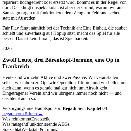
repariert, hochgedreht oder ersetzt wird, kommt es in der Regel von
dort. Das klingt unspektakulär, ist aber der Grund, warum wir am
Samstagmorgen mit funktionierendem Zeug am Feldrand stehen
statt mit Ausreden.
Fair Play fängt nämlich bei der Technik an: Eine Einheit, die sauber
schießt und zuverlässig auf Hopup sitzt, macht das Spiel für alle
besser. Das ist kein Luxus, das ist Spielbarkeit.
2026
Zwölf Leute, drei Bärenkopf-Termine, eine Op in
Frankreich
Heute sind wir zehn Aktive und zwei Passive. Wir veranstalten
selbst, wir fahren zu Ops wie Operation Tritium, und wir helfen uns
auch dann, wenn es gerade mal gar nicht um Airsoft geht.
Eingetragener Verein sind wir übrigens immer noch nicht — und
das bleibt auch so.
Versorgungslinie
Hauptsponsor:
Begadi
Seit:
Kapitel 04
begadi.com öffnen →
Was reinkommt
Ersatzteile
Was rausgeht
Funktionierende AEGs
Spezialität
Werkstatt & Tuning