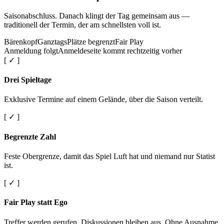
Saisonabschluss. Danach klingt der Tag gemeinsam aus —
traditionell der Termin, der am schnellsten voll ist.
Bärenkopf
Ganztags
Plätze begrenzt
Fair Play
Anmeldung folgt
Anmeldeseite kommt rechtzeitig vorher
[ ✓ ]
Drei Spieltage
Exklusive Termine auf einem Gelände, über die Saison verteilt.
[ ✓ ]
Begrenzte Zahl
Feste Obergrenze, damit das Spiel Luft hat und niemand nur Statist
ist.
[ ✓ ]
Fair Play statt Ego
Treffer werden gerufen. Diskussionen bleiben aus. Ohne Ausnahme.