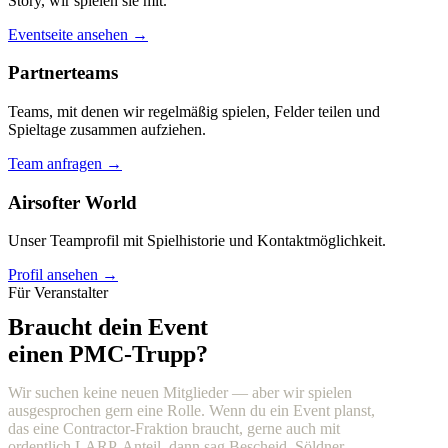
Story, wir spielen sie mit.
Eventseite ansehen →
Partnerteams
Teams, mit denen wir regelmäßig spielen, Felder teilen und
Spieltage zusammen aufziehen.
Team anfragen →
Airsofter World
Unser Teamprofil mit Spielhistorie und Kontaktmöglichkeit.
Profil ansehen →
Für Veranstalter
Braucht dein Event
einen PMC-Trupp?
Wir suchen keine neuen Mitglieder — aber wir spielen
ausgesprochen gern eine Rolle. Wenn du ein Event planst,
das eine Contractor-Fraktion braucht, gerne auch mit
ordentlich LARP-Anteil, dann sag Bescheid. Söldner,