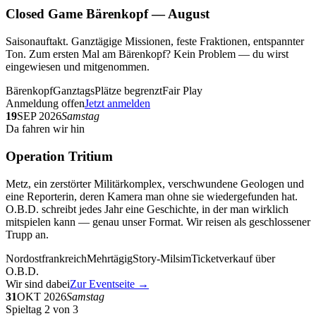
Closed Game Bärenkopf — August
Saisonauftakt. Ganztägige Missionen, feste Fraktionen, entspannter
Ton. Zum ersten Mal am Bärenkopf? Kein Problem — du wirst
eingewiesen und mitgenommen.
Bärenkopf
Ganztags
Plätze begrenzt
Fair Play
Anmeldung offen
Jetzt anmelden
19
SEP 2026
Samstag
Da fahren wir hin
Operation Tritium
Metz, ein zerstörter Militärkomplex, verschwundene Geologen und
eine Reporterin, deren Kamera man ohne sie wiedergefunden hat.
O.B.D. schreibt jedes Jahr eine Geschichte, in der man wirklich
mitspielen kann — genau unser Format. Wir reisen als geschlossener
Trupp an.
Nordostfrankreich
Mehrtägig
Story-Milsim
Ticketverkauf über
O.B.D.
Wir sind dabei
Zur Eventseite →
31
OKT 2026
Samstag
Spieltag 2 von 3