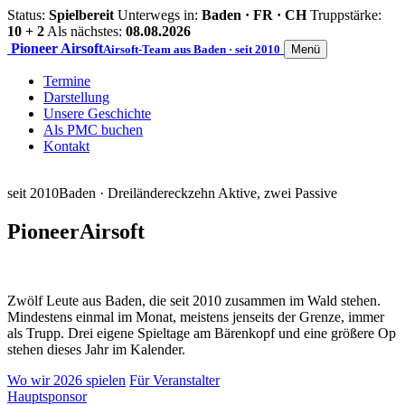
Status:
Spielbereit
Unterwegs in:
Baden · FR · CH
Truppstärke:
10 + 2
Als nächstes:
08.08.2026
Pioneer
Airsoft
Airsoft-Team aus Baden · seit 2010
Menü
Termine
Darstellung
Unsere Geschichte
Als PMC buchen
Kontakt
seit 2010
Baden · Dreiländereck
zehn Aktive, zwei Passive
Pioneer
Airsoft
Zwölf Leute aus Baden, die seit 2010 zusammen im Wald stehen.
Mindestens einmal im Monat, meistens jenseits der Grenze, immer
als Trupp. Drei eigene Spieltage am Bärenkopf und eine größere Op
stehen dieses Jahr im Kalender.
Wo wir 2026 spielen
Für Veranstalter
Hauptsponsor