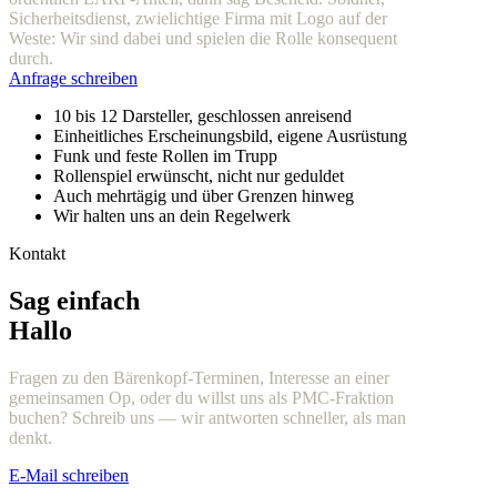
Sicherheitsdienst, zwielichtige Firma mit Logo auf der
Weste: Wir sind dabei und spielen die Rolle konsequent
durch.
Anfrage schreiben
10 bis 12 Darsteller, geschlossen anreisend
Einheitliches Erscheinungsbild, eigene Ausrüstung
Funk und feste Rollen im Trupp
Rollenspiel erwünscht, nicht nur geduldet
Auch mehrtägig und über Grenzen hinweg
Wir halten uns an dein Regelwerk
Kontakt
Sag einfach
Hallo
Fragen zu den Bärenkopf-Terminen, Interesse an einer
gemeinsamen Op, oder du willst uns als PMC-Fraktion
buchen? Schreib uns — wir antworten schneller, als man
denkt.
E-Mail schreiben