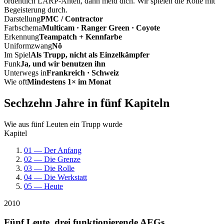
ordentlich LARP-Anteil, dann meld dich. Wir spielen die Rolle mit
Begeisterung durch.
Darstellung
PMC / Contractor
Farbschema
Multicam · Ranger Green · Coyote
Erkennung
Teampatch + Kennfarbe
Uniformzwang
Nö
Im Spiel
Als Trupp, nicht als Einzelkämpfer
Funk
Ja, und wir benutzen ihn
Unterwegs in
Frankreich · Schweiz
Wie oft
Mindestens 1× im Monat
Sechzehn Jahre in fünf Kapiteln
Wie aus fünf Leuten ein Trupp wurde
Kapitel
01 — Der Anfang
02 — Die Grenze
03 — Die Rolle
04 — Die Werkstatt
05 — Heute
2010
Fünf Leute, drei funktionierende AEGs