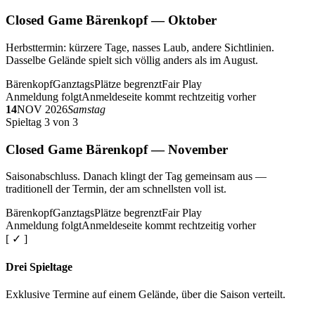
Closed Game Bärenkopf — Oktober
Herbsttermin: kürzere Tage, nasses Laub, andere Sichtlinien.
Dasselbe Gelände spielt sich völlig anders als im August.
Bärenkopf
Ganztags
Plätze begrenzt
Fair Play
Anmeldung folgt
Anmeldeseite kommt rechtzeitig vorher
14
NOV 2026
Samstag
Spieltag 3 von 3
Closed Game Bärenkopf — November
Saisonabschluss. Danach klingt der Tag gemeinsam aus —
traditionell der Termin, der am schnellsten voll ist.
Bärenkopf
Ganztags
Plätze begrenzt
Fair Play
Anmeldung folgt
Anmeldeseite kommt rechtzeitig vorher
[ ✓ ]
Drei Spieltage
Exklusive Termine auf einem Gelände, über die Saison verteilt.