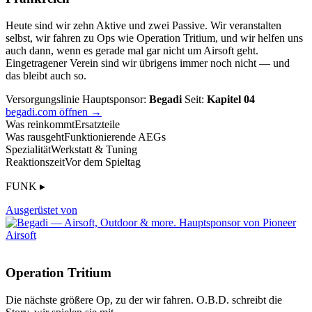
Heute sind wir zehn Aktive und zwei Passive. Wir veranstalten
selbst, wir fahren zu Ops wie Operation Tritium, und wir helfen uns
auch dann, wenn es gerade mal gar nicht um Airsoft geht.
Eingetragener Verein sind wir übrigens immer noch nicht — und
das bleibt auch so.
Versorgungslinie
Hauptsponsor:
Begadi
Seit:
Kapitel 04
begadi.com öffnen →
Was reinkommt
Ersatzteile
Was rausgeht
Funktionierende AEGs
Spezialität
Werkstatt & Tuning
Reaktionszeit
Vor dem Spieltag
FUNK ▸
Ausgerüstet von
Operation Tritium
Die nächste größere Op, zu der wir fahren. O.B.D. schreibt die