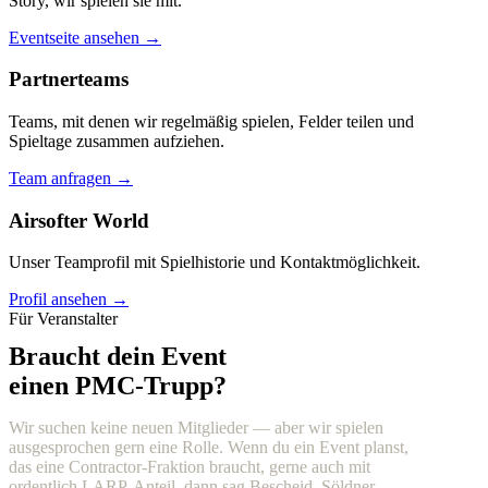
Story, wir spielen sie mit.
Eventseite ansehen →
Partnerteams
Teams, mit denen wir regelmäßig spielen, Felder teilen und
Spieltage zusammen aufziehen.
Team anfragen →
Airsofter World
Unser Teamprofil mit Spielhistorie und Kontaktmöglichkeit.
Profil ansehen →
Für Veranstalter
Braucht dein Event
einen PMC-Trupp?
Wir suchen keine neuen Mitglieder — aber wir spielen
ausgesprochen gern eine Rolle. Wenn du ein Event planst,
das eine Contractor-Fraktion braucht, gerne auch mit
ordentlich LARP-Anteil, dann sag Bescheid. Söldner,