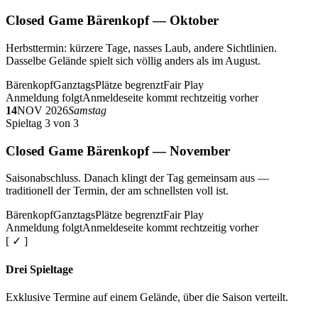
Closed Game Bärenkopf — Oktober
Herbsttermin: kürzere Tage, nasses Laub, andere Sichtlinien.
Dasselbe Gelände spielt sich völlig anders als im August.
Bärenkopf
Ganztags
Plätze begrenzt
Fair Play
Anmeldung folgt
Anmeldeseite kommt rechtzeitig vorher
14
NOV 2026
Samstag
Spieltag 3 von 3
Closed Game Bärenkopf — November
Saisonabschluss. Danach klingt der Tag gemeinsam aus —
traditionell der Termin, der am schnellsten voll ist.
Bärenkopf
Ganztags
Plätze begrenzt
Fair Play
Anmeldung folgt
Anmeldeseite kommt rechtzeitig vorher
[ ✓ ]
Drei Spieltage
Exklusive Termine auf einem Gelände, über die Saison verteilt.