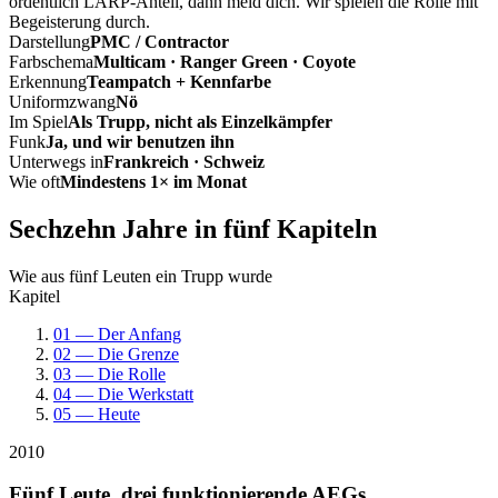
ordentlich LARP-Anteil, dann meld dich. Wir spielen die Rolle mit
Begeisterung durch.
Darstellung
PMC / Contractor
Farbschema
Multicam · Ranger Green · Coyote
Erkennung
Teampatch + Kennfarbe
Uniformzwang
Nö
Im Spiel
Als Trupp, nicht als Einzelkämpfer
Funk
Ja, und wir benutzen ihn
Unterwegs in
Frankreich · Schweiz
Wie oft
Mindestens 1× im Monat
Sechzehn Jahre in fünf Kapiteln
Wie aus fünf Leuten ein Trupp wurde
Kapitel
01 — Der Anfang
02 — Die Grenze
03 — Die Rolle
04 — Die Werkstatt
05 — Heute
2010
Fünf Leute, drei funktionierende AEGs