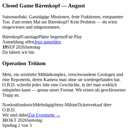
Closed Game Bärenkopf — August
Saisonauftakt. Ganztägige Missionen, feste Fraktionen, entspannter
Ton. Zum ersten Mal am Bärenkopf? Kein Problem — du wirst
eingewiesen und mitgenommen.
Bärenkopf
Ganztags
Plätze begrenzt
Fair Play
Anmeldung offen
Jetzt anmelden
19
SEP 2026
Samstag
Da fahren wir hin
Operation Tritium
Metz, ein zerstörter Militärkomplex, verschwundene Geologen und
eine Reporterin, deren Kamera man ohne sie wiedergefunden hat.
O.B.D. schreibt jedes Jahr eine Geschichte, in der man wirklich
mitspielen kann — genau unser Format. Wir reisen als geschlossener
Trupp an.
Nordostfrankreich
Mehrtägig
Story-Milsim
Ticketverkauf über
O.B.D.
Wir sind dabei
Zur Eventseite →
31
OKT 2026
Samstag
Spieltag 2 von 3