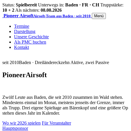
Status:
Spielbereit
Unterwegs in:
Baden · FR · CH
Truppstärke:
10 + 2
Als nächstes:
08.08.2026
Pioneer
Airsoft
Airsoft-Team aus Baden · seit 2010
Menü
Termine
Darstellung
Unsere Geschichte
Als PMC buchen
Kontakt
seit 2010
Baden · Dreiländereck
zehn Aktive, zwei Passive
Pioneer
Airsoft
Zwölf Leute aus Baden, die seit 2010 zusammen im Wald stehen.
Mindestens einmal im Monat, meistens jenseits der Grenze, immer
als Trupp. Drei eigene Spieltage am Bärenkopf und eine größere Op
stehen dieses Jahr im Kalender.
Wo wir 2026 spielen
Für Veranstalter
Hauptsponsor