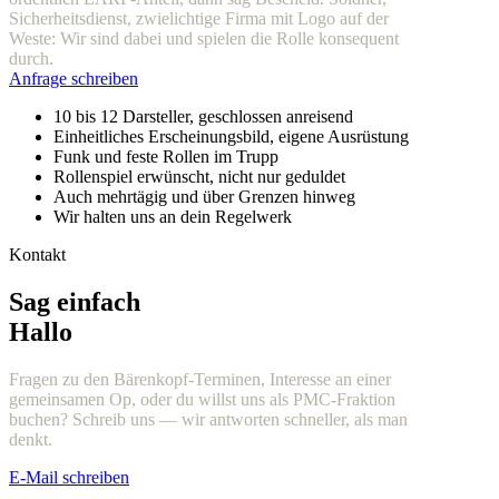
Sicherheitsdienst, zwielichtige Firma mit Logo auf der
Weste: Wir sind dabei und spielen die Rolle konsequent
durch.
Anfrage schreiben
10 bis 12 Darsteller, geschlossen anreisend
Einheitliches Erscheinungsbild, eigene Ausrüstung
Funk und feste Rollen im Trupp
Rollenspiel erwünscht, nicht nur geduldet
Auch mehrtägig und über Grenzen hinweg
Wir halten uns an dein Regelwerk
Kontakt
Sag einfach
Hallo
Fragen zu den Bärenkopf-Terminen, Interesse an einer
gemeinsamen Op, oder du willst uns als PMC-Fraktion
buchen? Schreib uns — wir antworten schneller, als man
denkt.
E-Mail schreiben