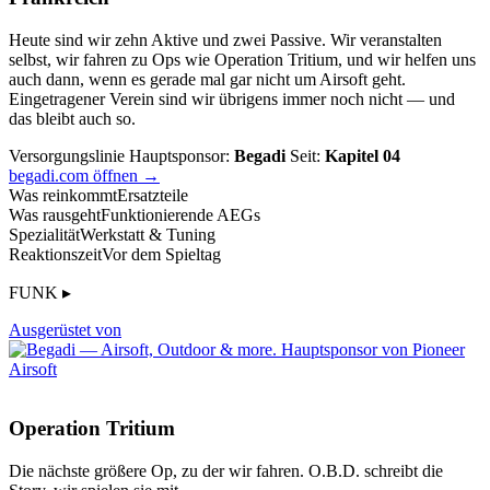
Heute sind wir zehn Aktive und zwei Passive. Wir veranstalten
selbst, wir fahren zu Ops wie Operation Tritium, und wir helfen uns
auch dann, wenn es gerade mal gar nicht um Airsoft geht.
Eingetragener Verein sind wir übrigens immer noch nicht — und
das bleibt auch so.
Versorgungslinie
Hauptsponsor:
Begadi
Seit:
Kapitel 04
begadi.com öffnen →
Was reinkommt
Ersatzteile
Was rausgeht
Funktionierende AEGs
Spezialität
Werkstatt & Tuning
Reaktionszeit
Vor dem Spieltag
FUNK ▸
Ausgerüstet von
Operation Tritium
Die nächste größere Op, zu der wir fahren. O.B.D. schreibt die