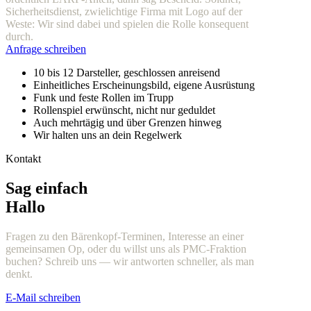
Sicherheitsdienst, zwielichtige Firma mit Logo auf der
Weste: Wir sind dabei und spielen die Rolle konsequent
durch.
Anfrage schreiben
10 bis 12 Darsteller, geschlossen anreisend
Einheitliches Erscheinungsbild, eigene Ausrüstung
Funk und feste Rollen im Trupp
Rollenspiel erwünscht, nicht nur geduldet
Auch mehrtägig und über Grenzen hinweg
Wir halten uns an dein Regelwerk
Kontakt
Sag einfach
Hallo
Fragen zu den Bärenkopf-Terminen, Interesse an einer
gemeinsamen Op, oder du willst uns als PMC-Fraktion
buchen? Schreib uns — wir antworten schneller, als man
denkt.
E-Mail schreiben