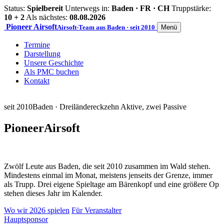
Status:
Spielbereit
Unterwegs in:
Baden · FR · CH
Truppstärke:
10 + 2
Als nächstes:
08.08.2026
Pioneer
Airsoft
Airsoft-Team aus Baden · seit 2010
Menü
Termine
Darstellung
Unsere Geschichte
Als PMC buchen
Kontakt
seit 2010
Baden · Dreiländereck
zehn Aktive, zwei Passive
Pioneer
Airsoft
Zwölf Leute aus Baden, die seit 2010 zusammen im Wald stehen.
Mindestens einmal im Monat, meistens jenseits der Grenze, immer
als Trupp. Drei eigene Spieltage am Bärenkopf und eine größere Op
stehen dieses Jahr im Kalender.
Wo wir 2026 spielen
Für Veranstalter
Hauptsponsor