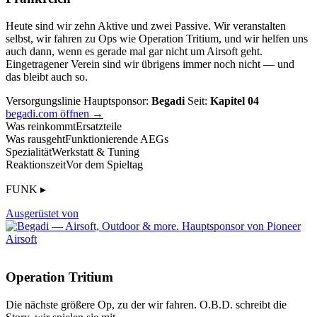
Heute sind wir zehn Aktive und zwei Passive. Wir veranstalten
selbst, wir fahren zu Ops wie Operation Tritium, und wir helfen uns
auch dann, wenn es gerade mal gar nicht um Airsoft geht.
Eingetragener Verein sind wir übrigens immer noch nicht — und
das bleibt auch so.
Versorgungslinie
Hauptsponsor:
Begadi
Seit:
Kapitel 04
begadi.com öffnen →
Was reinkommt
Ersatzteile
Was rausgeht
Funktionierende AEGs
Spezialität
Werkstatt & Tuning
Reaktionszeit
Vor dem Spieltag
FUNK ▸
Ausgerüstet von
Operation Tritium
Die nächste größere Op, zu der wir fahren. O.B.D. schreibt die