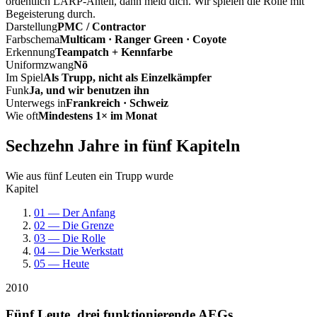
ordentlich LARP-Anteil, dann meld dich. Wir spielen die Rolle mit
Begeisterung durch.
Darstellung
PMC / Contractor
Farbschema
Multicam · Ranger Green · Coyote
Erkennung
Teampatch + Kennfarbe
Uniformzwang
Nö
Im Spiel
Als Trupp, nicht als Einzelkämpfer
Funk
Ja, und wir benutzen ihn
Unterwegs in
Frankreich · Schweiz
Wie oft
Mindestens 1× im Monat
Sechzehn Jahre in fünf Kapiteln
Wie aus fünf Leuten ein Trupp wurde
Kapitel
01 — Der Anfang
02 — Die Grenze
03 — Die Rolle
04 — Die Werkstatt
05 — Heute
2010
Fünf Leute, drei funktionierende AEGs