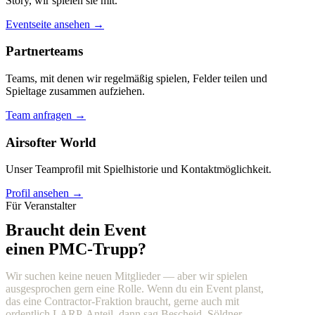
Story, wir spielen sie mit.
Eventseite ansehen →
Partnerteams
Teams, mit denen wir regelmäßig spielen, Felder teilen und
Spieltage zusammen aufziehen.
Team anfragen →
Airsofter World
Unser Teamprofil mit Spielhistorie und Kontaktmöglichkeit.
Profil ansehen →
Für Veranstalter
Braucht dein Event
einen PMC-Trupp?
Wir suchen keine neuen Mitglieder — aber wir spielen
ausgesprochen gern eine Rolle. Wenn du ein Event planst,
das eine Contractor-Fraktion braucht, gerne auch mit
ordentlich LARP-Anteil, dann sag Bescheid. Söldner,