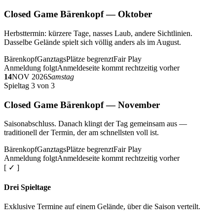
Closed Game Bärenkopf — Oktober
Herbsttermin: kürzere Tage, nasses Laub, andere Sichtlinien.
Dasselbe Gelände spielt sich völlig anders als im August.
Bärenkopf
Ganztags
Plätze begrenzt
Fair Play
Anmeldung folgt
Anmeldeseite kommt rechtzeitig vorher
14
NOV 2026
Samstag
Spieltag 3 von 3
Closed Game Bärenkopf — November
Saisonabschluss. Danach klingt der Tag gemeinsam aus —
traditionell der Termin, der am schnellsten voll ist.
Bärenkopf
Ganztags
Plätze begrenzt
Fair Play
Anmeldung folgt
Anmeldeseite kommt rechtzeitig vorher
[ ✓ ]
Drei Spieltage
Exklusive Termine auf einem Gelände, über die Saison verteilt.