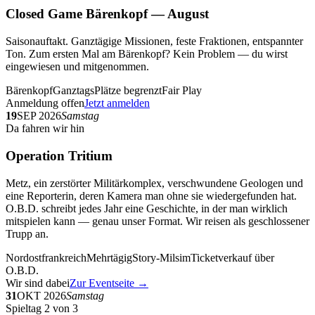
Closed Game Bärenkopf — August
Saisonauftakt. Ganztägige Missionen, feste Fraktionen, entspannter
Ton. Zum ersten Mal am Bärenkopf? Kein Problem — du wirst
eingewiesen und mitgenommen.
Bärenkopf
Ganztags
Plätze begrenzt
Fair Play
Anmeldung offen
Jetzt anmelden
19
SEP 2026
Samstag
Da fahren wir hin
Operation Tritium
Metz, ein zerstörter Militärkomplex, verschwundene Geologen und
eine Reporterin, deren Kamera man ohne sie wiedergefunden hat.
O.B.D. schreibt jedes Jahr eine Geschichte, in der man wirklich
mitspielen kann — genau unser Format. Wir reisen als geschlossener
Trupp an.
Nordostfrankreich
Mehrtägig
Story-Milsim
Ticketverkauf über
O.B.D.
Wir sind dabei
Zur Eventseite →
31
OKT 2026
Samstag
Spieltag 2 von 3