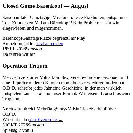
Closed Game Bärenkopf — August
Saisonauftakt. Ganztägige Missionen, feste Fraktionen, entspannter
Ton. Zum ersten Mal am Bärenkopf? Kein Problem — du wirst
eingewiesen und mitgenommen.
Bärenkopf
Ganztags
Plätze begrenzt
Fair Play
Anmeldung offen
Jetzt anmelden
19
SEP 2026
Samstag
Da fahren wir hin
Operation Tritium
Metz, ein zerstörter Militärkomplex, verschwundene Geologen und
eine Reporterin, deren Kamera man ohne sie wiedergefunden hat.
O.B.D. schreibt jedes Jahr eine Geschichte, in der man wirklich
mitspielen kann — genau unser Format. Wir reisen als geschlossener
Trupp an.
Nordostfrankreich
Mehrtägig
Story-Milsim
Ticketverkauf über
O.B.D.
Wir sind dabei
Zur Eventseite →
31
OKT 2026
Samstag
Spieltag 2 von 3