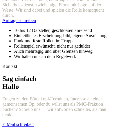
Sicherheitsdienst, zwielichtige Firma mit Logo auf der
Weste: Wir sind dabei und spielen die Rolle konsequent
durch.
Anfrage schreiben
10 bis 12 Darsteller, geschlossen anreisend
Einheitliches Erscheinungsbild, eigene Ausrüstung
Funk und feste Rollen im Trupp
Rollenspiel erwünscht, nicht nur geduldet
Auch mehrtägig und über Grenzen hinweg
Wir halten uns an dein Regelwerk
Kontakt
Sag einfach
Hallo
Fragen zu den Bärenkopf-Terminen, Interesse an einer
gemeinsamen Op, oder du willst uns als PMC-Fraktion
buchen? Schreib uns — wir antworten schneller, als man
denkt.
E-Mail schreiben