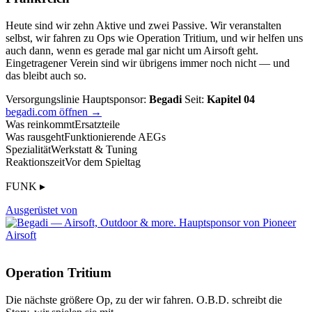
Heute sind wir zehn Aktive und zwei Passive. Wir veranstalten
selbst, wir fahren zu Ops wie Operation Tritium, und wir helfen uns
auch dann, wenn es gerade mal gar nicht um Airsoft geht.
Eingetragener Verein sind wir übrigens immer noch nicht — und
das bleibt auch so.
Versorgungslinie
Hauptsponsor:
Begadi
Seit:
Kapitel 04
begadi.com öffnen →
Was reinkommt
Ersatzteile
Was rausgeht
Funktionierende AEGs
Spezialität
Werkstatt & Tuning
Reaktionszeit
Vor dem Spieltag
FUNK ▸
Ausgerüstet von
Operation Tritium
Die nächste größere Op, zu der wir fahren. O.B.D. schreibt die