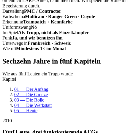
ordentlich LARP-Anteil, dann meld dich. Wir spielen die Rolle mit
Begeisterung durch.
Darstellung
PMC / Contractor
Farbschema
Multicam · Ranger Green · Coyote
Erkennung
Teampatch + Kennfarbe
Uniformzwang
Nö
Im Spiel
Als Trupp, nicht als Einzelkämpfer
Funk
Ja, und wir benutzen ihn
Unterwegs in
Frankreich · Schweiz
Wie oft
Mindestens 1× im Monat
Sechzehn Jahre in fünf Kapiteln
Wie aus fünf Leuten ein Trupp wurde
Kapitel
01 — Der Anfang
02 — Die Grenze
03 — Die Rolle
04 — Die Werkstatt
05 — Heute
2010
Fünf Leute, drei funktionierende AEGs