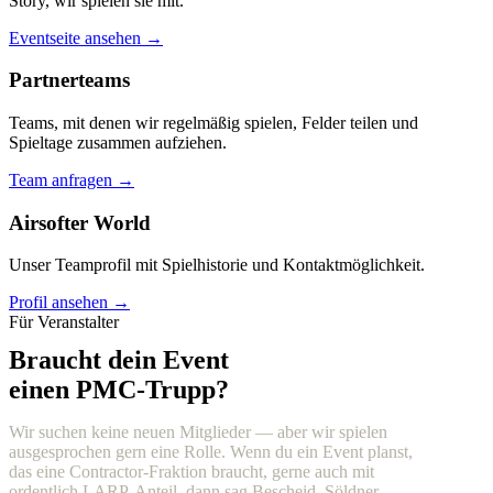
Story, wir spielen sie mit.
Eventseite ansehen →
Partnerteams
Teams, mit denen wir regelmäßig spielen, Felder teilen und
Spieltage zusammen aufziehen.
Team anfragen →
Airsofter World
Unser Teamprofil mit Spielhistorie und Kontaktmöglichkeit.
Profil ansehen →
Für Veranstalter
Braucht dein Event
einen PMC-Trupp?
Wir suchen keine neuen Mitglieder — aber wir spielen
ausgesprochen gern eine Rolle. Wenn du ein Event planst,
das eine Contractor-Fraktion braucht, gerne auch mit
ordentlich LARP-Anteil, dann sag Bescheid. Söldner,