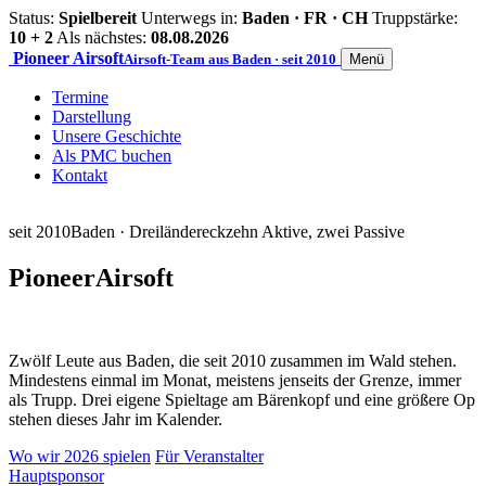
Status:
Spielbereit
Unterwegs in:
Baden · FR · CH
Truppstärke:
10 + 2
Als nächstes:
08.08.2026
Pioneer
Airsoft
Airsoft-Team aus Baden · seit 2010
Menü
Termine
Darstellung
Unsere Geschichte
Als PMC buchen
Kontakt
seit 2010
Baden · Dreiländereck
zehn Aktive, zwei Passive
Pioneer
Airsoft
Zwölf Leute aus Baden, die seit 2010 zusammen im Wald stehen.
Mindestens einmal im Monat, meistens jenseits der Grenze, immer
als Trupp. Drei eigene Spieltage am Bärenkopf und eine größere Op
stehen dieses Jahr im Kalender.
Wo wir 2026 spielen
Für Veranstalter
Hauptsponsor