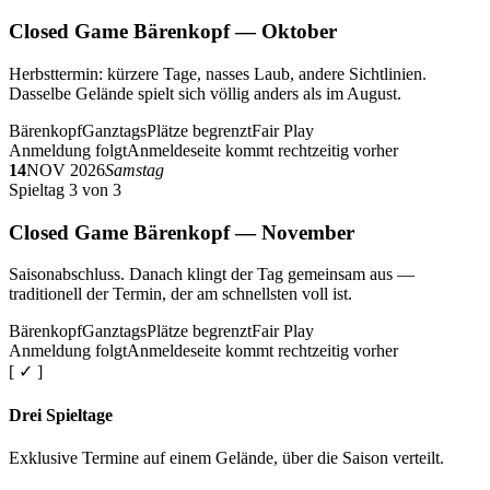
Closed Game Bärenkopf — Oktober
Herbsttermin: kürzere Tage, nasses Laub, andere Sichtlinien.
Dasselbe Gelände spielt sich völlig anders als im August.
Bärenkopf
Ganztags
Plätze begrenzt
Fair Play
Anmeldung folgt
Anmeldeseite kommt rechtzeitig vorher
14
NOV 2026
Samstag
Spieltag 3 von 3
Closed Game Bärenkopf — November
Saisonabschluss. Danach klingt der Tag gemeinsam aus —
traditionell der Termin, der am schnellsten voll ist.
Bärenkopf
Ganztags
Plätze begrenzt
Fair Play
Anmeldung folgt
Anmeldeseite kommt rechtzeitig vorher
[ ✓ ]
Drei Spieltage
Exklusive Termine auf einem Gelände, über die Saison verteilt.