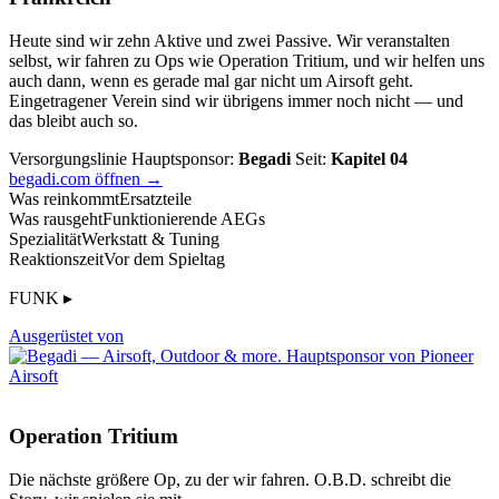
Heute sind wir zehn Aktive und zwei Passive. Wir veranstalten
selbst, wir fahren zu Ops wie Operation Tritium, und wir helfen uns
auch dann, wenn es gerade mal gar nicht um Airsoft geht.
Eingetragener Verein sind wir übrigens immer noch nicht — und
das bleibt auch so.
Versorgungslinie
Hauptsponsor:
Begadi
Seit:
Kapitel 04
begadi.com öffnen →
Was reinkommt
Ersatzteile
Was rausgeht
Funktionierende AEGs
Spezialität
Werkstatt & Tuning
Reaktionszeit
Vor dem Spieltag
FUNK ▸
Ausgerüstet von
Operation Tritium
Die nächste größere Op, zu der wir fahren. O.B.D. schreibt die