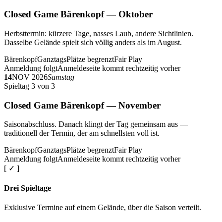
Closed Game Bärenkopf — Oktober
Herbsttermin: kürzere Tage, nasses Laub, andere Sichtlinien.
Dasselbe Gelände spielt sich völlig anders als im August.
Bärenkopf
Ganztags
Plätze begrenzt
Fair Play
Anmeldung folgt
Anmeldeseite kommt rechtzeitig vorher
14
NOV 2026
Samstag
Spieltag 3 von 3
Closed Game Bärenkopf — November
Saisonabschluss. Danach klingt der Tag gemeinsam aus —
traditionell der Termin, der am schnellsten voll ist.
Bärenkopf
Ganztags
Plätze begrenzt
Fair Play
Anmeldung folgt
Anmeldeseite kommt rechtzeitig vorher
[ ✓ ]
Drei Spieltage
Exklusive Termine auf einem Gelände, über die Saison verteilt.