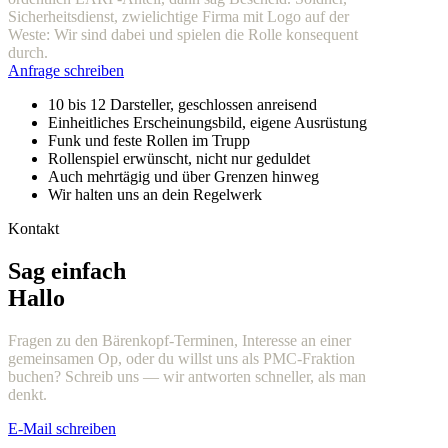
Sicherheitsdienst, zwielichtige Firma mit Logo auf der
Weste: Wir sind dabei und spielen die Rolle konsequent
durch.
Anfrage schreiben
10 bis 12 Darsteller, geschlossen anreisend
Einheitliches Erscheinungsbild, eigene Ausrüstung
Funk und feste Rollen im Trupp
Rollenspiel erwünscht, nicht nur geduldet
Auch mehrtägig und über Grenzen hinweg
Wir halten uns an dein Regelwerk
Kontakt
Sag einfach
Hallo
Fragen zu den Bärenkopf-Terminen, Interesse an einer
gemeinsamen Op, oder du willst uns als PMC-Fraktion
buchen? Schreib uns — wir antworten schneller, als man
denkt.
E-Mail schreiben