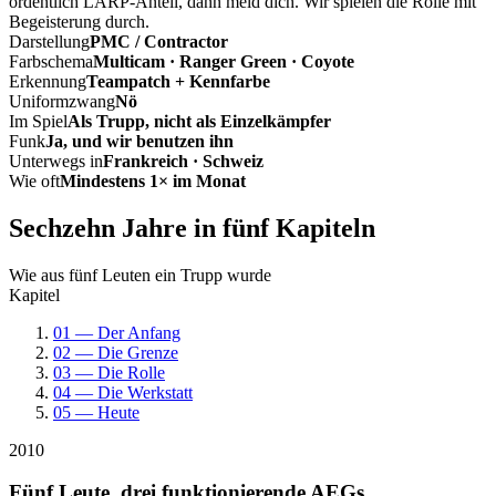
ordentlich LARP-Anteil, dann meld dich. Wir spielen die Rolle mit
Begeisterung durch.
Darstellung
PMC / Contractor
Farbschema
Multicam · Ranger Green · Coyote
Erkennung
Teampatch + Kennfarbe
Uniformzwang
Nö
Im Spiel
Als Trupp, nicht als Einzelkämpfer
Funk
Ja, und wir benutzen ihn
Unterwegs in
Frankreich · Schweiz
Wie oft
Mindestens 1× im Monat
Sechzehn Jahre in fünf Kapiteln
Wie aus fünf Leuten ein Trupp wurde
Kapitel
01 — Der Anfang
02 — Die Grenze
03 — Die Rolle
04 — Die Werkstatt
05 — Heute
2010
Fünf Leute, drei funktionierende AEGs