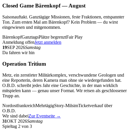
Closed Game Bärenkopf — August
Saisonauftakt. Ganztägige Missionen, feste Fraktionen, entspannter
Ton. Zum ersten Mal am Bärenkopf? Kein Problem — du wirst
eingewiesen und mitgenommen.
Bärenkopf
Ganztags
Plätze begrenzt
Fair Play
Anmeldung offen
Jetzt anmelden
19
SEP 2026
Samstag
Da fahren wir hin
Operation Tritium
Metz, ein zerstörter Militärkomplex, verschwundene Geologen und
eine Reporterin, deren Kamera man ohne sie wiedergefunden hat.
O.B.D. schreibt jedes Jahr eine Geschichte, in der man wirklich
mitspielen kann — genau unser Format. Wir reisen als geschlossener
Trupp an.
Nordostfrankreich
Mehrtägig
Story-Milsim
Ticketverkauf über
O.B.D.
Wir sind dabei
Zur Eventseite →
31
OKT 2026
Samstag
Spieltag 2 von 3