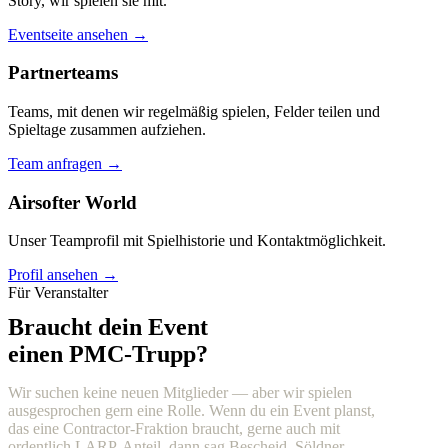
Story, wir spielen sie mit.
Eventseite ansehen →
Partnerteams
Teams, mit denen wir regelmäßig spielen, Felder teilen und
Spieltage zusammen aufziehen.
Team anfragen →
Airsofter World
Unser Teamprofil mit Spielhistorie und Kontaktmöglichkeit.
Profil ansehen →
Für Veranstalter
Braucht dein Event
einen PMC-Trupp?
Wir suchen keine neuen Mitglieder — aber wir spielen
ausgesprochen gern eine Rolle. Wenn du ein Event planst,
das eine Contractor-Fraktion braucht, gerne auch mit
ordentlich LARP-Anteil, dann sag Bescheid. Söldner,