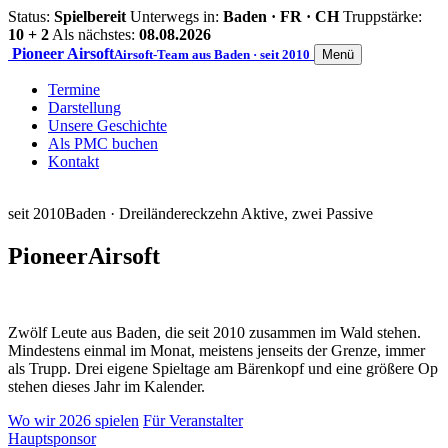
Status:
Spielbereit
Unterwegs in:
Baden · FR · CH
Truppstärke:
10 + 2
Als nächstes:
08.08.2026
Pioneer
Airsoft
Airsoft-Team aus Baden · seit 2010
Menü
Termine
Darstellung
Unsere Geschichte
Als PMC buchen
Kontakt
seit 2010
Baden · Dreiländereck
zehn Aktive, zwei Passive
Pioneer
Airsoft
Zwölf Leute aus Baden, die seit 2010 zusammen im Wald stehen.
Mindestens einmal im Monat, meistens jenseits der Grenze, immer
als Trupp. Drei eigene Spieltage am Bärenkopf und eine größere Op
stehen dieses Jahr im Kalender.
Wo wir 2026 spielen
Für Veranstalter
Hauptsponsor