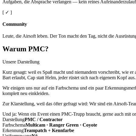
Aufgaben, die Absprache verlangen — kein reines Aufeinanderzulauf
[ ✓ ]
Community
Leute, die Airsoft leben. Der Ton macht den Tag, nicht die Ausrüstun
Warum PMC?
Unsere Darstellung
Kurz gesagt: weil es Spaß macht und niemandem vorschreibt, wie er a
Bart erlaubt, Cap statt Helm, jeder rüstet sich nach eigenem Kopf aus.
Wir einigen uns nur auf ein Farbschema und ein paar Erkennungsmerkm
komplett neu einkleiden.
Zur Klarstellung, weil das öfter gefragt wird: Wir sind ein Airsoft-T
Und ja: Wenn ein Event einen PMC-Trupp braucht, gerne auch mit ord
Darstellung
PMC / Contractor
Farbschema
Multicam · Ranger Green · Coyote
Erkennung
Teampatch + Kennfarbe
Uniformzwang
Nö