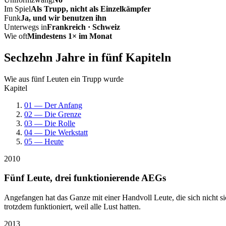
Im Spiel
Als Trupp, nicht als Einzelkämpfer
Funk
Ja, und wir benutzen ihn
Unterwegs in
Frankreich · Schweiz
Wie oft
Mindestens 1× im Monat
Sechzehn Jahre in fünf Kapiteln
Wie aus fünf Leuten ein Trupp wurde
Kapitel
01 — Der Anfang
02 — Die Grenze
03 — Die Rolle
04 — Die Werkstatt
05 — Heute
2010
Fünf Leute, drei funktionierende AEGs
Angefangen hat das Ganze mit einer Handvoll Leute, die sich nicht 
trotzdem funktioniert, weil alle Lust hatten.
2013