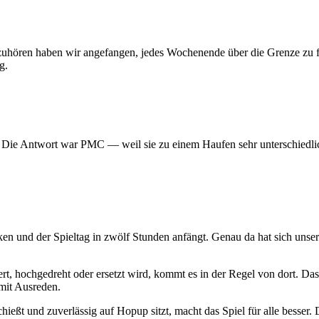
 aufzuhören haben wir angefangen, jedes Wochenende über die Grenze z
g.
? Die Antwort war PMC — weil sie zu einem Haufen sehr unterschiedlic
ken und der Spieltag in zwölf Stunden anfängt. Genau da hat sich uns
t, hochgedreht oder ersetzt wird, kommt es in der Regel von dort. Das
mit Ausreden.
hießt und zuverlässig auf Hopup sitzt, macht das Spiel für alle besser. D