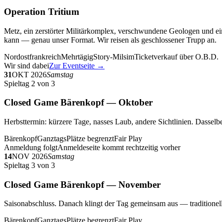
Operation Tritium
Metz, ein zerstörter Militärkomplex, verschwundene Geologen und ein
kann — genau unser Format. Wir reisen als geschlossener Trupp an.
Nordostfrankreich
Mehrtägig
Story-Milsim
Ticketverkauf über O.B.D.
Wir sind dabei
Zur Eventseite →
31
OKT 2026
Samstag
Spieltag 2 von 3
Closed Game Bärenkopf — Oktober
Herbsttermin: kürzere Tage, nasses Laub, andere Sichtlinien. Dasselbe
Bärenkopf
Ganztags
Plätze begrenzt
Fair Play
Anmeldung folgt
Anmeldeseite kommt rechtzeitig vorher
14
NOV 2026
Samstag
Spieltag 3 von 3
Closed Game Bärenkopf — November
Saisonabschluss. Danach klingt der Tag gemeinsam aus — traditionell 
Bärenkopf
Ganztags
Plätze begrenzt
Fair Play