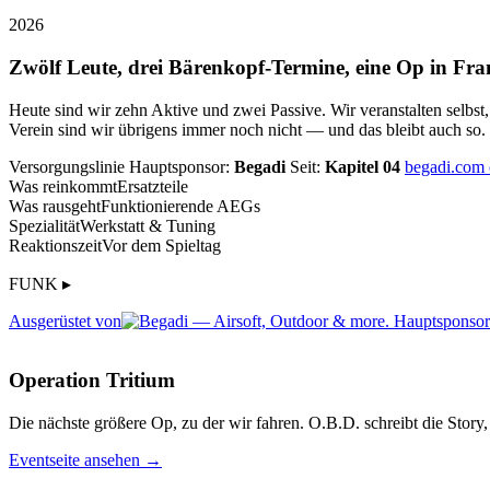
2026
Zwölf Leute, drei Bärenkopf-Termine, eine Op in Fra
Heute sind wir zehn Aktive und zwei Passive. Wir veranstalten selbst
Verein sind wir übrigens immer noch nicht — und das bleibt auch so.
Versorgungslinie
Hauptsponsor:
Begadi
Seit:
Kapitel 04
begadi.com
Was reinkommt
Ersatzteile
Was rausgeht
Funktionierende AEGs
Spezialität
Werkstatt & Tuning
Reaktionszeit
Vor dem Spieltag
FUNK ▸
Ausgerüstet von
Operation Tritium
Die nächste größere Op, zu der wir fahren. O.B.D. schreibt die Story, 
Eventseite ansehen →