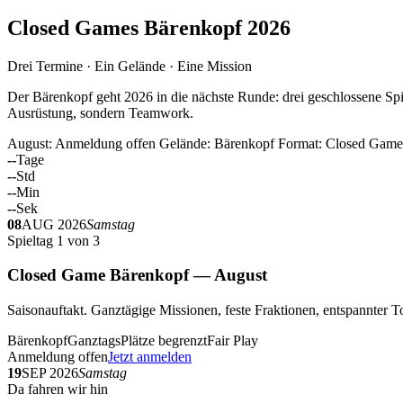
Closed Games Bärenkopf 2026
Drei Termine · Ein Gelände · Eine Mission
Der Bärenkopf geht 2026 in die nächste Runde: drei geschlossene Spi
Ausrüstung, sondern Teamwork.
August: Anmeldung offen
Gelände: Bärenkopf
Format: Closed Game
--
Tage
--
Std
--
Min
--
Sek
08
AUG 2026
Samstag
Spieltag 1 von 3
Closed Game Bärenkopf — August
Saisonauftakt. Ganztägige Missionen, feste Fraktionen, entspannt
Bärenkopf
Ganztags
Plätze begrenzt
Fair Play
Anmeldung offen
Jetzt anmelden
19
SEP 2026
Samstag
Da fahren wir hin