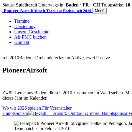
Status:
Spielbereit
Unterwegs in:
Baden · FR · CH
Truppstärke:
10 
Pioneer
Airsoft
Airsoft-Team aus Baden · seit 2010
Menü
Termine
Darstellung
Unsere Geschichte
Als PMC buchen
Kontakt
seit 2010
Baden · Dreiländereck
zehn Aktive, zwei Passive
Pioneer
Airsoft
Zwölf Leute aus Baden, die seit 2010 zusammen im Wald stehen. Mind
dieses Jahr im Kalender.
Wo wir 2026 spielen
Für Veranstalter
Hauptsponsor
Teampatch · im Feld seit 2010