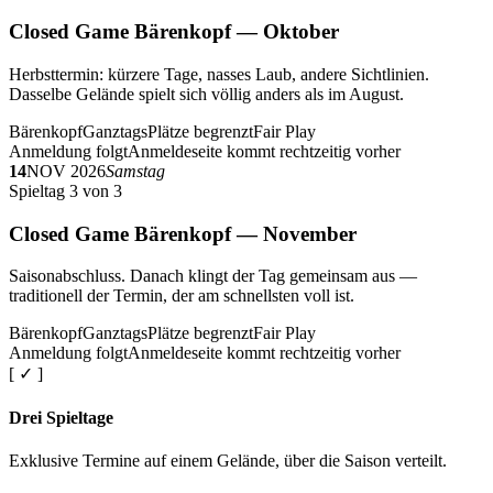
Closed Game Bärenkopf — Oktober
Herbsttermin: kürzere Tage, nasses Laub, andere Sichtlinien.
Dasselbe Gelände spielt sich völlig anders als im August.
Bärenkopf
Ganztags
Plätze begrenzt
Fair Play
Anmeldung folgt
Anmeldeseite kommt rechtzeitig vorher
14
NOV 2026
Samstag
Spieltag 3 von 3
Closed Game Bärenkopf — November
Saisonabschluss. Danach klingt der Tag gemeinsam aus —
traditionell der Termin, der am schnellsten voll ist.
Bärenkopf
Ganztags
Plätze begrenzt
Fair Play
Anmeldung folgt
Anmeldeseite kommt rechtzeitig vorher
[ ✓ ]
Drei Spieltage
Exklusive Termine auf einem Gelände, über die Saison verteilt.