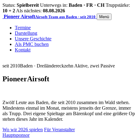
Status:
Spielbereit
Unterwegs in:
Baden · FR · CH
Truppstärke:
10 + 2
Als nächstes:
08.08.2026
Pioneer
Airsoft
Airsoft-Team aus Baden · seit 2010
Menü
Termine
Darstellung
Unsere Geschichte
Als PMC buchen
Kontakt
seit 2010
Baden · Dreiländereck
zehn Aktive, zwei Passive
Pioneer
Airsoft
Zwölf Leute aus Baden, die seit 2010 zusammen im Wald stehen.
Mindestens einmal im Monat, meistens jenseits der Grenze, immer
als Trupp. Drei eigene Spieltage am Bärenkopf und eine größere Op
stehen dieses Jahr im Kalender.
Wo wir 2026 spielen
Für Veranstalter
Hauptsponsor