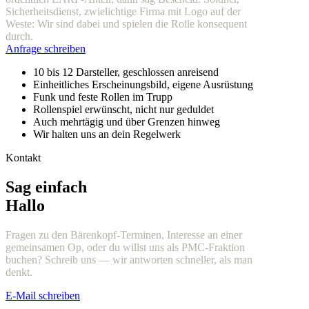
Sicherheitsdienst, zwielichtige Firma mit Logo auf der
Weste: Wir sind dabei und spielen die Rolle konsequent
durch.
Anfrage schreiben
10 bis 12 Darsteller, geschlossen anreisend
Einheitliches Erscheinungsbild, eigene Ausrüstung
Funk und feste Rollen im Trupp
Rollenspiel erwünscht, nicht nur geduldet
Auch mehrtägig und über Grenzen hinweg
Wir halten uns an dein Regelwerk
Kontakt
Sag einfach
Hallo
Fragen zu den Bärenkopf-Terminen, Interesse an einer
gemeinsamen Op, oder du willst uns als PMC-Fraktion
buchen? Schreib uns — wir antworten schneller, als man
denkt.
E-Mail schreiben