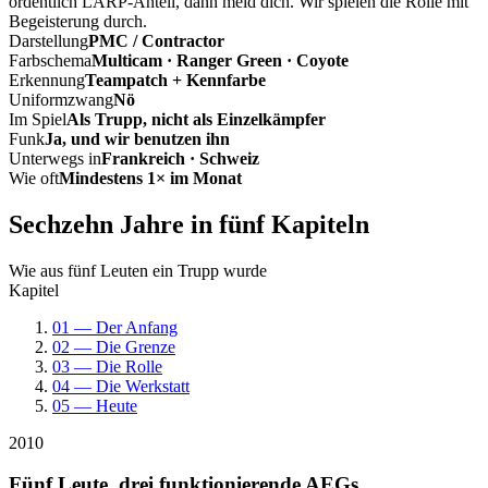
ordentlich LARP-Anteil, dann meld dich. Wir spielen die Rolle mit
Begeisterung durch.
Darstellung
PMC / Contractor
Farbschema
Multicam · Ranger Green · Coyote
Erkennung
Teampatch + Kennfarbe
Uniformzwang
Nö
Im Spiel
Als Trupp, nicht als Einzelkämpfer
Funk
Ja, und wir benutzen ihn
Unterwegs in
Frankreich · Schweiz
Wie oft
Mindestens 1× im Monat
Sechzehn Jahre in fünf Kapiteln
Wie aus fünf Leuten ein Trupp wurde
Kapitel
01 — Der Anfang
02 — Die Grenze
03 — Die Rolle
04 — Die Werkstatt
05 — Heute
2010
Fünf Leute, drei funktionierende AEGs