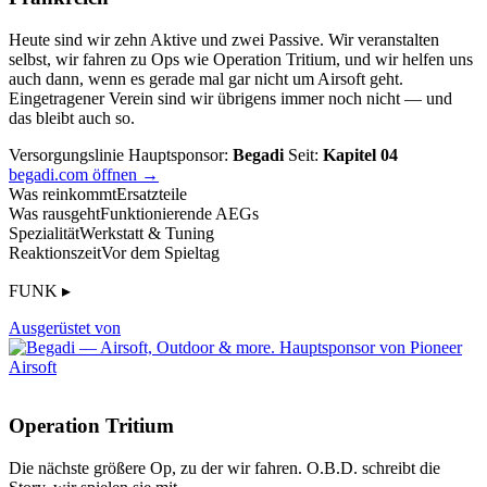
Heute sind wir zehn Aktive und zwei Passive. Wir veranstalten
selbst, wir fahren zu Ops wie Operation Tritium, und wir helfen uns
auch dann, wenn es gerade mal gar nicht um Airsoft geht.
Eingetragener Verein sind wir übrigens immer noch nicht — und
das bleibt auch so.
Versorgungslinie
Hauptsponsor:
Begadi
Seit:
Kapitel 04
begadi.com öffnen →
Was reinkommt
Ersatzteile
Was rausgeht
Funktionierende AEGs
Spezialität
Werkstatt & Tuning
Reaktionszeit
Vor dem Spieltag
FUNK ▸
Ausgerüstet von
Operation Tritium
Die nächste größere Op, zu der wir fahren. O.B.D. schreibt die