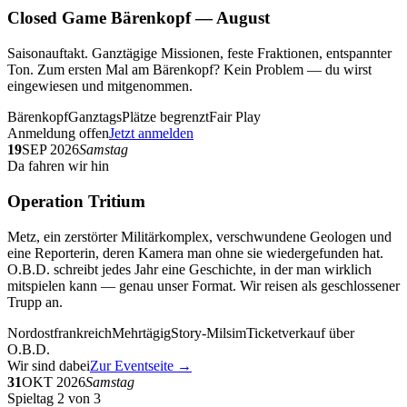
Closed Game Bärenkopf — August
Saisonauftakt. Ganztägige Missionen, feste Fraktionen, entspannter
Ton. Zum ersten Mal am Bärenkopf? Kein Problem — du wirst
eingewiesen und mitgenommen.
Bärenkopf
Ganztags
Plätze begrenzt
Fair Play
Anmeldung offen
Jetzt anmelden
19
SEP 2026
Samstag
Da fahren wir hin
Operation Tritium
Metz, ein zerstörter Militärkomplex, verschwundene Geologen und
eine Reporterin, deren Kamera man ohne sie wiedergefunden hat.
O.B.D. schreibt jedes Jahr eine Geschichte, in der man wirklich
mitspielen kann — genau unser Format. Wir reisen als geschlossener
Trupp an.
Nordostfrankreich
Mehrtägig
Story-Milsim
Ticketverkauf über
O.B.D.
Wir sind dabei
Zur Eventseite →
31
OKT 2026
Samstag
Spieltag 2 von 3