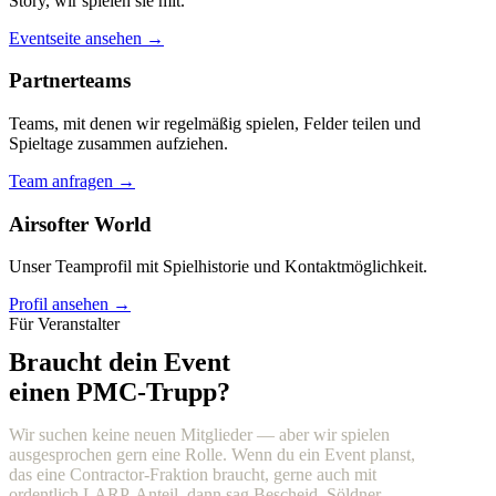
Story, wir spielen sie mit.
Eventseite ansehen →
Partnerteams
Teams, mit denen wir regelmäßig spielen, Felder teilen und
Spieltage zusammen aufziehen.
Team anfragen →
Airsofter World
Unser Teamprofil mit Spielhistorie und Kontaktmöglichkeit.
Profil ansehen →
Für Veranstalter
Braucht dein Event
einen PMC-Trupp?
Wir suchen keine neuen Mitglieder — aber wir spielen
ausgesprochen gern eine Rolle. Wenn du ein Event planst,
das eine Contractor-Fraktion braucht, gerne auch mit
ordentlich LARP-Anteil, dann sag Bescheid. Söldner,