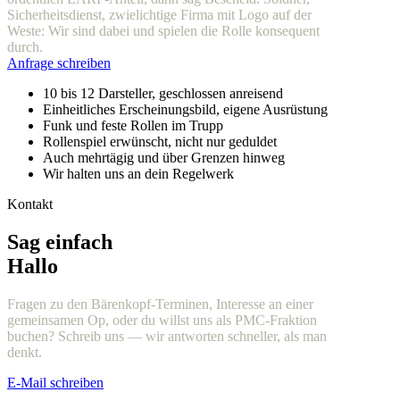
Sicherheitsdienst, zwielichtige Firma mit Logo auf der
Weste: Wir sind dabei und spielen die Rolle konsequent
durch.
Anfrage schreiben
10 bis 12 Darsteller, geschlossen anreisend
Einheitliches Erscheinungsbild, eigene Ausrüstung
Funk und feste Rollen im Trupp
Rollenspiel erwünscht, nicht nur geduldet
Auch mehrtägig und über Grenzen hinweg
Wir halten uns an dein Regelwerk
Kontakt
Sag einfach
Hallo
Fragen zu den Bärenkopf-Terminen, Interesse an einer
gemeinsamen Op, oder du willst uns als PMC-Fraktion
buchen? Schreib uns — wir antworten schneller, als man
denkt.
E-Mail schreiben