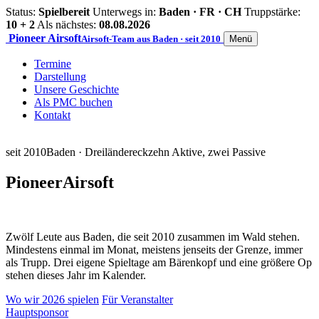
Status:
Spielbereit
Unterwegs in:
Baden · FR · CH
Truppstärke:
10 + 2
Als nächstes:
08.08.2026
Pioneer
Airsoft
Airsoft-Team aus Baden · seit 2010
Menü
Termine
Darstellung
Unsere Geschichte
Als PMC buchen
Kontakt
seit 2010
Baden · Dreiländereck
zehn Aktive, zwei Passive
Pioneer
Airsoft
Zwölf Leute aus Baden, die seit 2010 zusammen im Wald stehen.
Mindestens einmal im Monat, meistens jenseits der Grenze, immer
als Trupp. Drei eigene Spieltage am Bärenkopf und eine größere Op
stehen dieses Jahr im Kalender.
Wo wir 2026 spielen
Für Veranstalter
Hauptsponsor