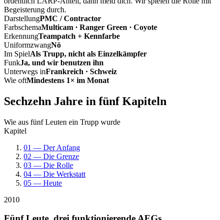
ordentlich LARP-Anteil, dann meld dich. Wir spielen die Rolle mit
Begeisterung durch.
Darstellung
PMC / Contractor
Farbschema
Multicam · Ranger Green · Coyote
Erkennung
Teampatch + Kennfarbe
Uniformzwang
Nö
Im Spiel
Als Trupp, nicht als Einzelkämpfer
Funk
Ja, und wir benutzen ihn
Unterwegs in
Frankreich · Schweiz
Wie oft
Mindestens 1× im Monat
Sechzehn Jahre in fünf Kapiteln
Wie aus fünf Leuten ein Trupp wurde
Kapitel
01 — Der Anfang
02 — Die Grenze
03 — Die Rolle
04 — Die Werkstatt
05 — Heute
2010
Fünf Leute, drei funktionierende AEGs