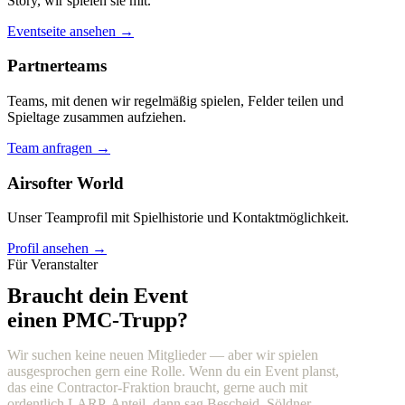
Story, wir spielen sie mit.
Eventseite ansehen →
Partnerteams
Teams, mit denen wir regelmäßig spielen, Felder teilen und
Spieltage zusammen aufziehen.
Team anfragen →
Airsofter World
Unser Teamprofil mit Spielhistorie und Kontaktmöglichkeit.
Profil ansehen →
Für Veranstalter
Braucht dein Event
einen PMC-Trupp?
Wir suchen keine neuen Mitglieder — aber wir spielen
ausgesprochen gern eine Rolle. Wenn du ein Event planst,
das eine Contractor-Fraktion braucht, gerne auch mit
ordentlich LARP-Anteil, dann sag Bescheid. Söldner,