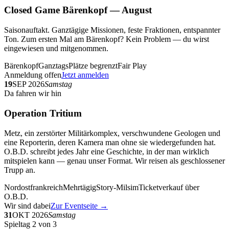
Closed Game Bärenkopf — August
Saisonauftakt. Ganztägige Missionen, feste Fraktionen, entspannter
Ton. Zum ersten Mal am Bärenkopf? Kein Problem — du wirst
eingewiesen und mitgenommen.
Bärenkopf
Ganztags
Plätze begrenzt
Fair Play
Anmeldung offen
Jetzt anmelden
19
SEP 2026
Samstag
Da fahren wir hin
Operation Tritium
Metz, ein zerstörter Militärkomplex, verschwundene Geologen und
eine Reporterin, deren Kamera man ohne sie wiedergefunden hat.
O.B.D. schreibt jedes Jahr eine Geschichte, in der man wirklich
mitspielen kann — genau unser Format. Wir reisen als geschlossener
Trupp an.
Nordostfrankreich
Mehrtägig
Story-Milsim
Ticketverkauf über
O.B.D.
Wir sind dabei
Zur Eventseite →
31
OKT 2026
Samstag
Spieltag 2 von 3