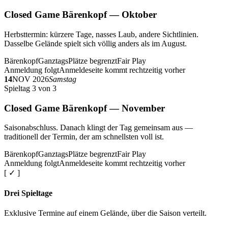
Closed Game Bärenkopf — Oktober
Herbsttermin: kürzere Tage, nasses Laub, andere Sichtlinien.
Dasselbe Gelände spielt sich völlig anders als im August.
Bärenkopf
Ganztags
Plätze begrenzt
Fair Play
Anmeldung folgt
Anmeldeseite kommt rechtzeitig vorher
14
NOV 2026
Samstag
Spieltag 3 von 3
Closed Game Bärenkopf — November
Saisonabschluss. Danach klingt der Tag gemeinsam aus —
traditionell der Termin, der am schnellsten voll ist.
Bärenkopf
Ganztags
Plätze begrenzt
Fair Play
Anmeldung folgt
Anmeldeseite kommt rechtzeitig vorher
[ ✓ ]
Drei Spieltage
Exklusive Termine auf einem Gelände, über die Saison verteilt.