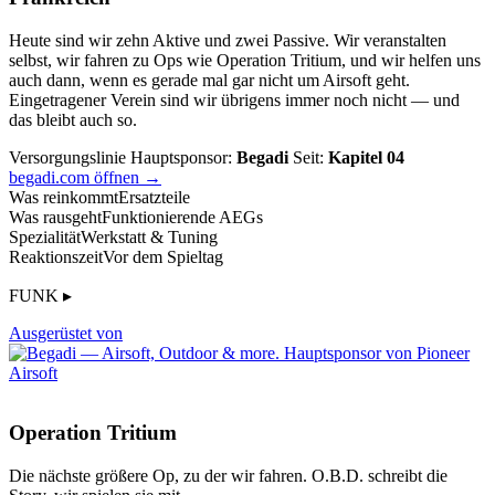
Heute sind wir zehn Aktive und zwei Passive. Wir veranstalten
selbst, wir fahren zu Ops wie Operation Tritium, und wir helfen uns
auch dann, wenn es gerade mal gar nicht um Airsoft geht.
Eingetragener Verein sind wir übrigens immer noch nicht — und
das bleibt auch so.
Versorgungslinie
Hauptsponsor:
Begadi
Seit:
Kapitel 04
begadi.com öffnen →
Was reinkommt
Ersatzteile
Was rausgeht
Funktionierende AEGs
Spezialität
Werkstatt & Tuning
Reaktionszeit
Vor dem Spieltag
FUNK ▸
Ausgerüstet von
Operation Tritium
Die nächste größere Op, zu der wir fahren. O.B.D. schreibt die