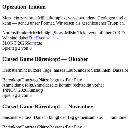
Operation Tritium
Metz, ein zerstörter Militärkomplex, verschwundene Geologen und ein
kann — genau unser Format. Wir reisen als geschlossener Trupp an.
Nordostfrankreich
Mehrtägig
Story-Milsim
Ticketverkauf über O.B.D.
Wir sind dabei
Zur Eventseite →
31
OKT 2026
Samstag
Spieltag 2 von 3
Closed Game Bärenkopf — Oktober
Herbsttermin: kürzere Tage, nasses Laub, andere Sichtlinien. Dasselbe
Bärenkopf
Ganztags
Plätze begrenzt
Fair Play
Anmeldung folgt
Anmeldeseite kommt rechtzeitig vorher
14
NOV 2026
Samstag
Spieltag 3 von 3
Closed Game Bärenkopf — November
Saisonabschluss. Danach klingt der Tag gemeinsam aus — traditionell 
Bärenkopf
Ganztags
Plätze begrenzt
Fair Play