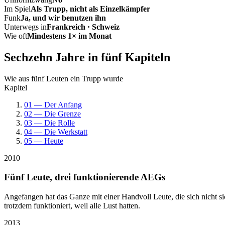
Im Spiel
Als Trupp, nicht als Einzelkämpfer
Funk
Ja, und wir benutzen ihn
Unterwegs in
Frankreich · Schweiz
Wie oft
Mindestens 1× im Monat
Sechzehn Jahre in fünf Kapiteln
Wie aus fünf Leuten ein Trupp wurde
Kapitel
01 — Der Anfang
02 — Die Grenze
03 — Die Rolle
04 — Die Werkstatt
05 — Heute
2010
Fünf Leute, drei funktionierende AEGs
Angefangen hat das Ganze mit einer Handvoll Leute, die sich nicht 
trotzdem funktioniert, weil alle Lust hatten.
2013