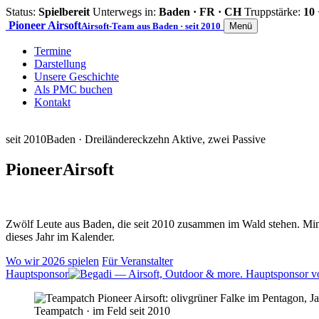
Status:
Spielbereit
Unterwegs in:
Baden · FR · CH
Truppstärke:
10 
Pioneer
Airsoft
Airsoft-Team aus Baden · seit 2010
Menü
Termine
Darstellung
Unsere Geschichte
Als PMC buchen
Kontakt
seit 2010
Baden · Dreiländereck
zehn Aktive, zwei Passive
Pioneer
Airsoft
Zwölf Leute aus Baden, die seit 2010 zusammen im Wald stehen. Mind
dieses Jahr im Kalender.
Wo wir 2026 spielen
Für Veranstalter
Hauptsponsor
Teampatch · im Feld seit 2010