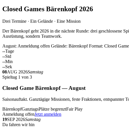
Closed Games Bärenkopf 2026
Drei Termine · Ein Gelände · Eine Mission
Der Bärenkopf geht 2026 in die nächste Runde: drei geschlossene Spi
Ausrüstung, sondern Teamwork.
August: Anmeldung offen
Gelände: Bärenkopf
Format: Closed Game
--
Tage
--
Std
--
Min
--
Sek
08
AUG 2026
Samstag
Spieltag 1 von 3
Closed Game Bärenkopf — August
Saisonauftakt. Ganztägige Missionen, feste Fraktionen, entspannt
Bärenkopf
Ganztags
Plätze begrenzt
Fair Play
Anmeldung offen
Jetzt anmelden
19
SEP 2026
Samstag
Da fahren wir hin