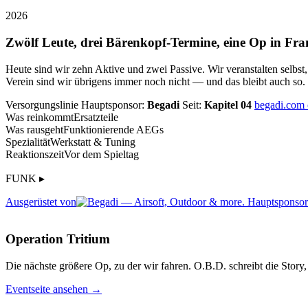
2026
Zwölf Leute, drei Bärenkopf-Termine, eine Op in Fra
Heute sind wir zehn Aktive und zwei Passive. Wir veranstalten selbst
Verein sind wir übrigens immer noch nicht — und das bleibt auch so.
Versorgungslinie
Hauptsponsor:
Begadi
Seit:
Kapitel 04
begadi.com
Was reinkommt
Ersatzteile
Was rausgeht
Funktionierende AEGs
Spezialität
Werkstatt & Tuning
Reaktionszeit
Vor dem Spieltag
FUNK ▸
Ausgerüstet von
Operation Tritium
Die nächste größere Op, zu der wir fahren. O.B.D. schreibt die Story, 
Eventseite ansehen →