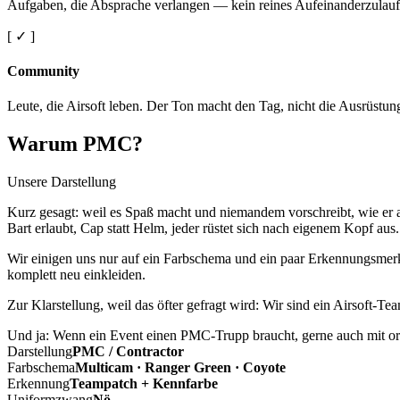
Aufgaben, die Absprache verlangen — kein reines Aufeinanderzulauf
[ ✓ ]
Community
Leute, die Airsoft leben. Der Ton macht den Tag, nicht die Ausrüstun
Warum PMC?
Unsere Darstellung
Kurz gesagt: weil es Spaß macht und niemandem vorschreibt, wie er a
Bart erlaubt, Cap statt Helm, jeder rüstet sich nach eigenem Kopf aus.
Wir einigen uns nur auf ein Farbschema und ein paar Erkennungsmerkm
komplett neu einkleiden.
Zur Klarstellung, weil das öfter gefragt wird: Wir sind ein Airsoft-T
Und ja: Wenn ein Event einen PMC-Trupp braucht, gerne auch mit ord
Darstellung
PMC / Contractor
Farbschema
Multicam · Ranger Green · Coyote
Erkennung
Teampatch + Kennfarbe
Uniformzwang
Nö