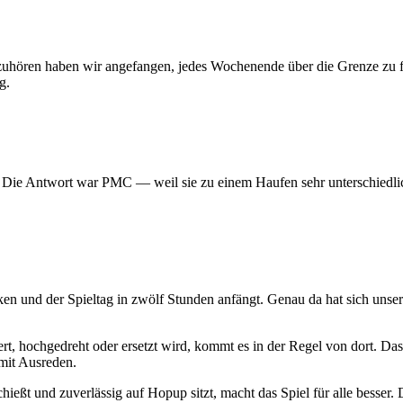
 aufzuhören haben wir angefangen, jedes Wochenende über die Grenze z
g.
? Die Antwort war PMC — weil sie zu einem Haufen sehr unterschiedlic
ken und der Spieltag in zwölf Stunden anfängt. Genau da hat sich uns
t, hochgedreht oder ersetzt wird, kommt es in der Regel von dort. Das
mit Ausreden.
hießt und zuverlässig auf Hopup sitzt, macht das Spiel für alle besser. D