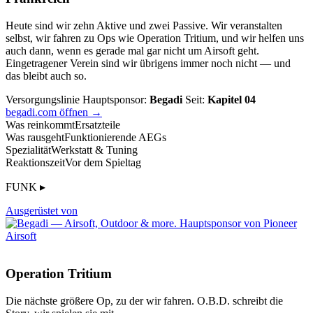
Heute sind wir zehn Aktive und zwei Passive. Wir veranstalten
selbst, wir fahren zu Ops wie Operation Tritium, und wir helfen uns
auch dann, wenn es gerade mal gar nicht um Airsoft geht.
Eingetragener Verein sind wir übrigens immer noch nicht — und
das bleibt auch so.
Versorgungslinie
Hauptsponsor:
Begadi
Seit:
Kapitel 04
begadi.com öffnen →
Was reinkommt
Ersatzteile
Was rausgeht
Funktionierende AEGs
Spezialität
Werkstatt & Tuning
Reaktionszeit
Vor dem Spieltag
FUNK ▸
Ausgerüstet von
Operation Tritium
Die nächste größere Op, zu der wir fahren. O.B.D. schreibt die