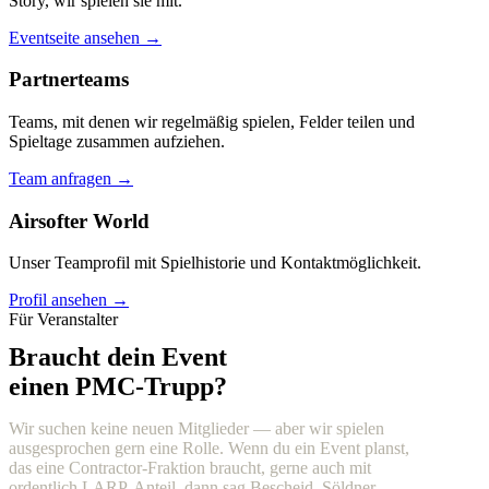
Story, wir spielen sie mit.
Eventseite ansehen →
Partnerteams
Teams, mit denen wir regelmäßig spielen, Felder teilen und
Spieltage zusammen aufziehen.
Team anfragen →
Airsofter World
Unser Teamprofil mit Spielhistorie und Kontaktmöglichkeit.
Profil ansehen →
Für Veranstalter
Braucht dein Event
einen PMC-Trupp?
Wir suchen keine neuen Mitglieder — aber wir spielen
ausgesprochen gern eine Rolle. Wenn du ein Event planst,
das eine Contractor-Fraktion braucht, gerne auch mit
ordentlich LARP-Anteil, dann sag Bescheid. Söldner,