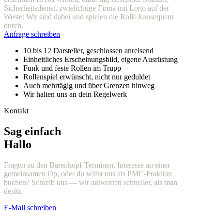
Sicherheitsdienst, zwielichtige Firma mit Logo auf der
Weste: Wir sind dabei und spielen die Rolle konsequent
durch.
Anfrage schreiben
10 bis 12 Darsteller, geschlossen anreisend
Einheitliches Erscheinungsbild, eigene Ausrüstung
Funk und feste Rollen im Trupp
Rollenspiel erwünscht, nicht nur geduldet
Auch mehrtägig und über Grenzen hinweg
Wir halten uns an dein Regelwerk
Kontakt
Sag einfach
Hallo
Fragen zu den Bärenkopf-Terminen, Interesse an einer
gemeinsamen Op, oder du willst uns als PMC-Fraktion
buchen? Schreib uns — wir antworten schneller, als man
denkt.
E-Mail schreiben