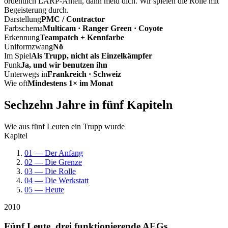
ordentlich LARP-Anteil, dann meld dich. Wir spielen die Rolle mit
Begeisterung durch.
Darstellung
PMC / Contractor
Farbschema
Multicam · Ranger Green · Coyote
Erkennung
Teampatch + Kennfarbe
Uniformzwang
Nö
Im Spiel
Als Trupp, nicht als Einzelkämpfer
Funk
Ja, und wir benutzen ihn
Unterwegs in
Frankreich · Schweiz
Wie oft
Mindestens 1× im Monat
Sechzehn Jahre in fünf Kapiteln
Wie aus fünf Leuten ein Trupp wurde
Kapitel
01 — Der Anfang
02 — Die Grenze
03 — Die Rolle
04 — Die Werkstatt
05 — Heute
2010
Fünf Leute, drei funktionierende AEGs