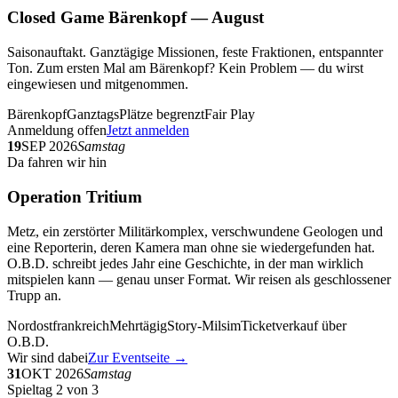
Closed Game Bärenkopf — August
Saisonauftakt. Ganztägige Missionen, feste Fraktionen, entspannter
Ton. Zum ersten Mal am Bärenkopf? Kein Problem — du wirst
eingewiesen und mitgenommen.
Bärenkopf
Ganztags
Plätze begrenzt
Fair Play
Anmeldung offen
Jetzt anmelden
19
SEP 2026
Samstag
Da fahren wir hin
Operation Tritium
Metz, ein zerstörter Militärkomplex, verschwundene Geologen und
eine Reporterin, deren Kamera man ohne sie wiedergefunden hat.
O.B.D. schreibt jedes Jahr eine Geschichte, in der man wirklich
mitspielen kann — genau unser Format. Wir reisen als geschlossener
Trupp an.
Nordostfrankreich
Mehrtägig
Story-Milsim
Ticketverkauf über
O.B.D.
Wir sind dabei
Zur Eventseite →
31
OKT 2026
Samstag
Spieltag 2 von 3