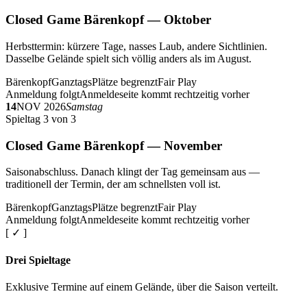
Closed Game Bärenkopf — Oktober
Herbsttermin: kürzere Tage, nasses Laub, andere Sichtlinien.
Dasselbe Gelände spielt sich völlig anders als im August.
Bärenkopf
Ganztags
Plätze begrenzt
Fair Play
Anmeldung folgt
Anmeldeseite kommt rechtzeitig vorher
14
NOV 2026
Samstag
Spieltag 3 von 3
Closed Game Bärenkopf — November
Saisonabschluss. Danach klingt der Tag gemeinsam aus —
traditionell der Termin, der am schnellsten voll ist.
Bärenkopf
Ganztags
Plätze begrenzt
Fair Play
Anmeldung folgt
Anmeldeseite kommt rechtzeitig vorher
[ ✓ ]
Drei Spieltage
Exklusive Termine auf einem Gelände, über die Saison verteilt.