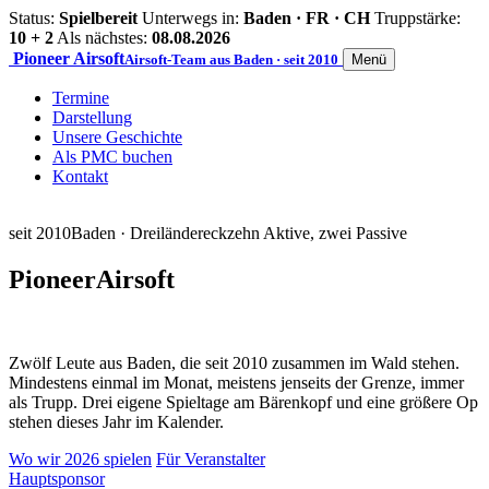
Status:
Spielbereit
Unterwegs in:
Baden · FR · CH
Truppstärke:
10 + 2
Als nächstes:
08.08.2026
Pioneer
Airsoft
Airsoft-Team aus Baden · seit 2010
Menü
Termine
Darstellung
Unsere Geschichte
Als PMC buchen
Kontakt
seit 2010
Baden · Dreiländereck
zehn Aktive, zwei Passive
Pioneer
Airsoft
Zwölf Leute aus Baden, die seit 2010 zusammen im Wald stehen.
Mindestens einmal im Monat, meistens jenseits der Grenze, immer
als Trupp. Drei eigene Spieltage am Bärenkopf und eine größere Op
stehen dieses Jahr im Kalender.
Wo wir 2026 spielen
Für Veranstalter
Hauptsponsor