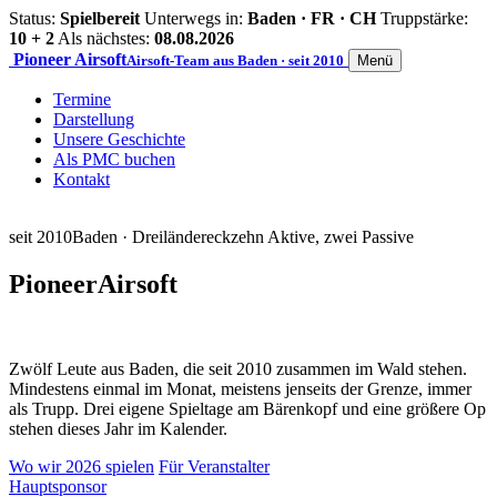
Status:
Spielbereit
Unterwegs in:
Baden · FR · CH
Truppstärke:
10 + 2
Als nächstes:
08.08.2026
Pioneer
Airsoft
Airsoft-Team aus Baden · seit 2010
Menü
Termine
Darstellung
Unsere Geschichte
Als PMC buchen
Kontakt
seit 2010
Baden · Dreiländereck
zehn Aktive, zwei Passive
Pioneer
Airsoft
Zwölf Leute aus Baden, die seit 2010 zusammen im Wald stehen.
Mindestens einmal im Monat, meistens jenseits der Grenze, immer
als Trupp. Drei eigene Spieltage am Bärenkopf und eine größere Op
stehen dieses Jahr im Kalender.
Wo wir 2026 spielen
Für Veranstalter
Hauptsponsor