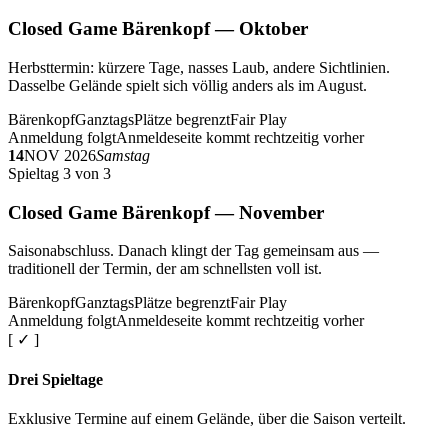
Closed Game Bärenkopf — Oktober
Herbsttermin: kürzere Tage, nasses Laub, andere Sichtlinien.
Dasselbe Gelände spielt sich völlig anders als im August.
Bärenkopf
Ganztags
Plätze begrenzt
Fair Play
Anmeldung folgt
Anmeldeseite kommt rechtzeitig vorher
14
NOV 2026
Samstag
Spieltag 3 von 3
Closed Game Bärenkopf — November
Saisonabschluss. Danach klingt der Tag gemeinsam aus —
traditionell der Termin, der am schnellsten voll ist.
Bärenkopf
Ganztags
Plätze begrenzt
Fair Play
Anmeldung folgt
Anmeldeseite kommt rechtzeitig vorher
[ ✓ ]
Drei Spieltage
Exklusive Termine auf einem Gelände, über die Saison verteilt.