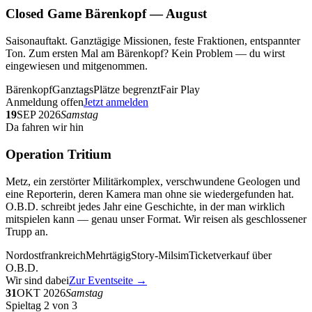
Closed Game Bärenkopf — August
Saisonauftakt. Ganztägige Missionen, feste Fraktionen, entspannter
Ton. Zum ersten Mal am Bärenkopf? Kein Problem — du wirst
eingewiesen und mitgenommen.
Bärenkopf
Ganztags
Plätze begrenzt
Fair Play
Anmeldung offen
Jetzt anmelden
19
SEP 2026
Samstag
Da fahren wir hin
Operation Tritium
Metz, ein zerstörter Militärkomplex, verschwundene Geologen und
eine Reporterin, deren Kamera man ohne sie wiedergefunden hat.
O.B.D. schreibt jedes Jahr eine Geschichte, in der man wirklich
mitspielen kann — genau unser Format. Wir reisen als geschlossener
Trupp an.
Nordostfrankreich
Mehrtägig
Story-Milsim
Ticketverkauf über
O.B.D.
Wir sind dabei
Zur Eventseite →
31
OKT 2026
Samstag
Spieltag 2 von 3