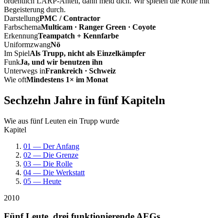
ordentlich LARP-Anteil, dann meld dich. Wir spielen die Rolle mit
Begeisterung durch.
Darstellung
PMC / Contractor
Farbschema
Multicam · Ranger Green · Coyote
Erkennung
Teampatch + Kennfarbe
Uniformzwang
Nö
Im Spiel
Als Trupp, nicht als Einzelkämpfer
Funk
Ja, und wir benutzen ihn
Unterwegs in
Frankreich · Schweiz
Wie oft
Mindestens 1× im Monat
Sechzehn Jahre in fünf Kapiteln
Wie aus fünf Leuten ein Trupp wurde
Kapitel
01 — Der Anfang
02 — Die Grenze
03 — Die Rolle
04 — Die Werkstatt
05 — Heute
2010
Fünf Leute, drei funktionierende AEGs