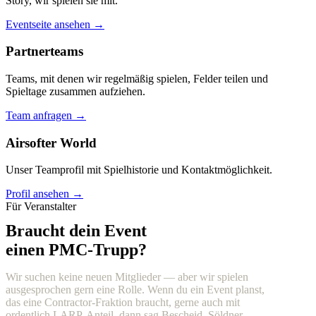
Story, wir spielen sie mit.
Eventseite ansehen →
Partnerteams
Teams, mit denen wir regelmäßig spielen, Felder teilen und
Spieltage zusammen aufziehen.
Team anfragen →
Airsofter World
Unser Teamprofil mit Spielhistorie und Kontaktmöglichkeit.
Profil ansehen →
Für Veranstalter
Braucht dein Event
einen PMC-Trupp?
Wir suchen keine neuen Mitglieder — aber wir spielen
ausgesprochen gern eine Rolle. Wenn du ein Event planst,
das eine Contractor-Fraktion braucht, gerne auch mit
ordentlich LARP-Anteil, dann sag Bescheid. Söldner,