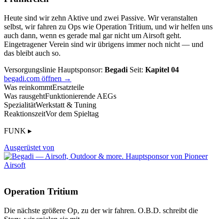
Heute sind wir zehn Aktive und zwei Passive. Wir veranstalten
selbst, wir fahren zu Ops wie Operation Tritium, und wir helfen uns
auch dann, wenn es gerade mal gar nicht um Airsoft geht.
Eingetragener Verein sind wir übrigens immer noch nicht — und
das bleibt auch so.
Versorgungslinie
Hauptsponsor:
Begadi
Seit:
Kapitel 04
begadi.com öffnen →
Was reinkommt
Ersatzteile
Was rausgeht
Funktionierende AEGs
Spezialität
Werkstatt & Tuning
Reaktionszeit
Vor dem Spieltag
FUNK ▸
Ausgerüstet von
Operation Tritium
Die nächste größere Op, zu der wir fahren. O.B.D. schreibt die