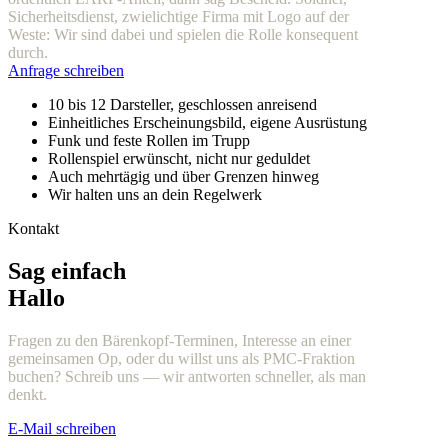
Sicherheitsdienst, zwielichtige Firma mit Logo auf der
Weste: Wir sind dabei und spielen die Rolle konsequent
durch.
Anfrage schreiben
10 bis 12 Darsteller, geschlossen anreisend
Einheitliches Erscheinungsbild, eigene Ausrüstung
Funk und feste Rollen im Trupp
Rollenspiel erwünscht, nicht nur geduldet
Auch mehrtägig und über Grenzen hinweg
Wir halten uns an dein Regelwerk
Kontakt
Sag einfach
Hallo
Fragen zu den Bärenkopf-Terminen, Interesse an einer
gemeinsamen Op, oder du willst uns als PMC-Fraktion
buchen? Schreib uns — wir antworten schneller, als man
denkt.
E-Mail schreiben