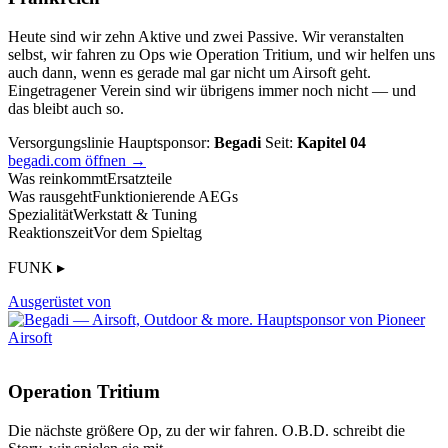
Heute sind wir zehn Aktive und zwei Passive. Wir veranstalten
selbst, wir fahren zu Ops wie Operation Tritium, und wir helfen uns
auch dann, wenn es gerade mal gar nicht um Airsoft geht.
Eingetragener Verein sind wir übrigens immer noch nicht — und
das bleibt auch so.
Versorgungslinie
Hauptsponsor:
Begadi
Seit:
Kapitel 04
begadi.com öffnen →
Was reinkommt
Ersatzteile
Was rausgeht
Funktionierende AEGs
Spezialität
Werkstatt & Tuning
Reaktionszeit
Vor dem Spieltag
FUNK ▸
Ausgerüstet von
Operation Tritium
Die nächste größere Op, zu der wir fahren. O.B.D. schreibt die