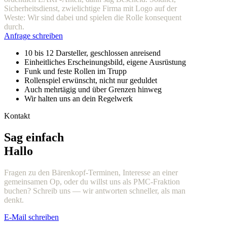
Sicherheitsdienst, zwielichtige Firma mit Logo auf der
Weste: Wir sind dabei und spielen die Rolle konsequent
durch.
Anfrage schreiben
10 bis 12 Darsteller, geschlossen anreisend
Einheitliches Erscheinungsbild, eigene Ausrüstung
Funk und feste Rollen im Trupp
Rollenspiel erwünscht, nicht nur geduldet
Auch mehrtägig und über Grenzen hinweg
Wir halten uns an dein Regelwerk
Kontakt
Sag einfach
Hallo
Fragen zu den Bärenkopf-Terminen, Interesse an einer
gemeinsamen Op, oder du willst uns als PMC-Fraktion
buchen? Schreib uns — wir antworten schneller, als man
denkt.
E-Mail schreiben