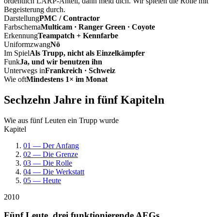
ordentlich LARP-Anteil, dann meld dich. Wir spielen die Rolle mit
Begeisterung durch.
Darstellung
PMC / Contractor
Farbschema
Multicam · Ranger Green · Coyote
Erkennung
Teampatch + Kennfarbe
Uniformzwang
Nö
Im Spiel
Als Trupp, nicht als Einzelkämpfer
Funk
Ja, und wir benutzen ihn
Unterwegs in
Frankreich · Schweiz
Wie oft
Mindestens 1× im Monat
Sechzehn Jahre in fünf Kapiteln
Wie aus fünf Leuten ein Trupp wurde
Kapitel
01 — Der Anfang
02 — Die Grenze
03 — Die Rolle
04 — Die Werkstatt
05 — Heute
2010
Fünf Leute, drei funktionierende AEGs