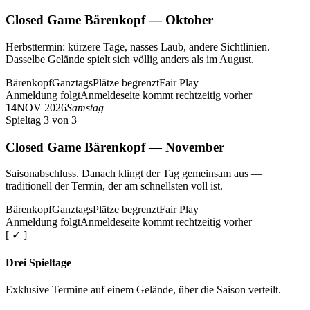
Closed Game Bärenkopf — Oktober
Herbsttermin: kürzere Tage, nasses Laub, andere Sichtlinien.
Dasselbe Gelände spielt sich völlig anders als im August.
Bärenkopf
Ganztags
Plätze begrenzt
Fair Play
Anmeldung folgt
Anmeldeseite kommt rechtzeitig vorher
14
NOV 2026
Samstag
Spieltag 3 von 3
Closed Game Bärenkopf — November
Saisonabschluss. Danach klingt der Tag gemeinsam aus —
traditionell der Termin, der am schnellsten voll ist.
Bärenkopf
Ganztags
Plätze begrenzt
Fair Play
Anmeldung folgt
Anmeldeseite kommt rechtzeitig vorher
[ ✓ ]
Drei Spieltage
Exklusive Termine auf einem Gelände, über die Saison verteilt.