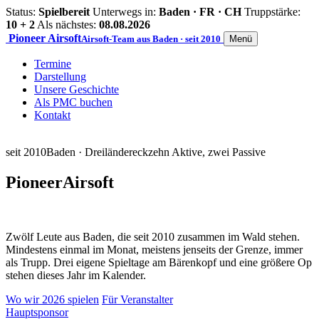
Status:
Spielbereit
Unterwegs in:
Baden · FR · CH
Truppstärke:
10 + 2
Als nächstes:
08.08.2026
Pioneer
Airsoft
Airsoft-Team aus Baden · seit 2010
Menü
Termine
Darstellung
Unsere Geschichte
Als PMC buchen
Kontakt
seit 2010
Baden · Dreiländereck
zehn Aktive, zwei Passive
Pioneer
Airsoft
Zwölf Leute aus Baden, die seit 2010 zusammen im Wald stehen.
Mindestens einmal im Monat, meistens jenseits der Grenze, immer
als Trupp. Drei eigene Spieltage am Bärenkopf und eine größere Op
stehen dieses Jahr im Kalender.
Wo wir 2026 spielen
Für Veranstalter
Hauptsponsor