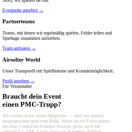
Story, wir spielen sie mit.
Eventseite ansehen →
Partnerteams
Teams, mit denen wir regelmäßig spielen, Felder teilen und
Spieltage zusammen aufziehen.
Team anfragen →
Airsofter World
Unser Teamprofil mit Spielhistorie und Kontaktmöglichkeit.
Profil ansehen →
Für Veranstalter
Braucht dein Event
einen PMC-Trupp?
Wir suchen keine neuen Mitglieder — aber wir spielen
ausgesprochen gern eine Rolle. Wenn du ein Event planst,
das eine Contractor-Fraktion braucht, gerne auch mit
ordentlich LARP-Anteil, dann sag Bescheid. Söldner,