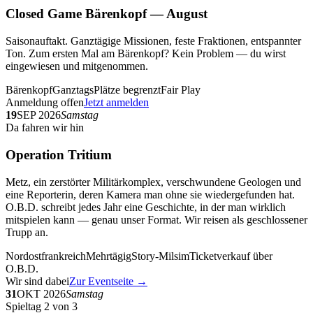
Closed Game Bärenkopf — August
Saisonauftakt. Ganztägige Missionen, feste Fraktionen, entspannter
Ton. Zum ersten Mal am Bärenkopf? Kein Problem — du wirst
eingewiesen und mitgenommen.
Bärenkopf
Ganztags
Plätze begrenzt
Fair Play
Anmeldung offen
Jetzt anmelden
19
SEP 2026
Samstag
Da fahren wir hin
Operation Tritium
Metz, ein zerstörter Militärkomplex, verschwundene Geologen und
eine Reporterin, deren Kamera man ohne sie wiedergefunden hat.
O.B.D. schreibt jedes Jahr eine Geschichte, in der man wirklich
mitspielen kann — genau unser Format. Wir reisen als geschlossener
Trupp an.
Nordostfrankreich
Mehrtägig
Story-Milsim
Ticketverkauf über
O.B.D.
Wir sind dabei
Zur Eventseite →
31
OKT 2026
Samstag
Spieltag 2 von 3