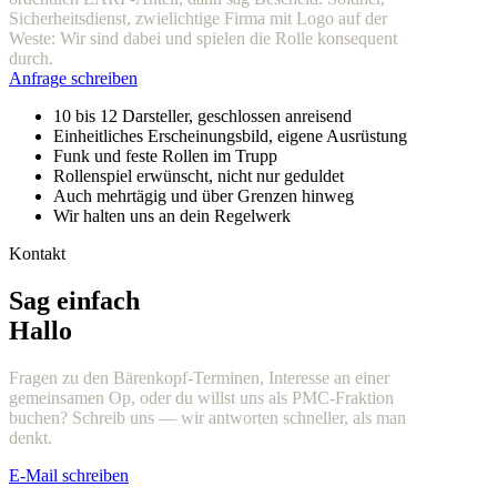
Sicherheitsdienst, zwielichtige Firma mit Logo auf der
Weste: Wir sind dabei und spielen die Rolle konsequent
durch.
Anfrage schreiben
10 bis 12 Darsteller, geschlossen anreisend
Einheitliches Erscheinungsbild, eigene Ausrüstung
Funk und feste Rollen im Trupp
Rollenspiel erwünscht, nicht nur geduldet
Auch mehrtägig und über Grenzen hinweg
Wir halten uns an dein Regelwerk
Kontakt
Sag einfach
Hallo
Fragen zu den Bärenkopf-Terminen, Interesse an einer
gemeinsamen Op, oder du willst uns als PMC-Fraktion
buchen? Schreib uns — wir antworten schneller, als man
denkt.
E-Mail schreiben