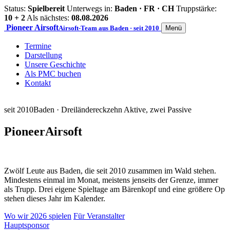
Status:
Spielbereit
Unterwegs in:
Baden · FR · CH
Truppstärke:
10 + 2
Als nächstes:
08.08.2026
Pioneer
Airsoft
Airsoft-Team aus Baden · seit 2010
Menü
Termine
Darstellung
Unsere Geschichte
Als PMC buchen
Kontakt
seit 2010
Baden · Dreiländereck
zehn Aktive, zwei Passive
Pioneer
Airsoft
Zwölf Leute aus Baden, die seit 2010 zusammen im Wald stehen.
Mindestens einmal im Monat, meistens jenseits der Grenze, immer
als Trupp. Drei eigene Spieltage am Bärenkopf und eine größere Op
stehen dieses Jahr im Kalender.
Wo wir 2026 spielen
Für Veranstalter
Hauptsponsor