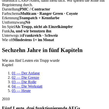
ordentlich LARP-Anteil, dann meld dich. Wir spielen die Rolle mit
Begeisterung durch.
Darstellung
PMC / Contractor
Farbschema
Multicam · Ranger Green · Coyote
Erkennung
Teampatch + Kennfarbe
Uniformzwang
Nö
Im Spiel
Als Trupp, nicht als Einzelkämpfer
Funk
Ja, und wir benutzen ihn
Unterwegs in
Frankreich · Schweiz
Wie oft
Mindestens 1× im Monat
Sechzehn Jahre in fünf Kapiteln
Wie aus fünf Leuten ein Trupp wurde
Kapitel
01 — Der Anfang
02 — Die Grenze
03 — Die Rolle
04 — Die Werkstatt
05 — Heute
2010
Fünf Leute, drei funktionierende AEGs