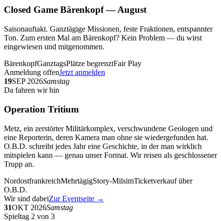
Closed Game Bärenkopf — August
Saisonauftakt. Ganztägige Missionen, feste Fraktionen, entspannter
Ton. Zum ersten Mal am Bärenkopf? Kein Problem — du wirst
eingewiesen und mitgenommen.
Bärenkopf
Ganztags
Plätze begrenzt
Fair Play
Anmeldung offen
Jetzt anmelden
19
SEP 2026
Samstag
Da fahren wir hin
Operation Tritium
Metz, ein zerstörter Militärkomplex, verschwundene Geologen und
eine Reporterin, deren Kamera man ohne sie wiedergefunden hat.
O.B.D. schreibt jedes Jahr eine Geschichte, in der man wirklich
mitspielen kann — genau unser Format. Wir reisen als geschlossener
Trupp an.
Nordostfrankreich
Mehrtägig
Story-Milsim
Ticketverkauf über
O.B.D.
Wir sind dabei
Zur Eventseite →
31
OKT 2026
Samstag
Spieltag 2 von 3