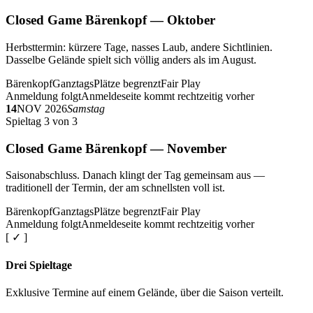
Closed Game Bärenkopf — Oktober
Herbsttermin: kürzere Tage, nasses Laub, andere Sichtlinien.
Dasselbe Gelände spielt sich völlig anders als im August.
Bärenkopf
Ganztags
Plätze begrenzt
Fair Play
Anmeldung folgt
Anmeldeseite kommt rechtzeitig vorher
14
NOV 2026
Samstag
Spieltag 3 von 3
Closed Game Bärenkopf — November
Saisonabschluss. Danach klingt der Tag gemeinsam aus —
traditionell der Termin, der am schnellsten voll ist.
Bärenkopf
Ganztags
Plätze begrenzt
Fair Play
Anmeldung folgt
Anmeldeseite kommt rechtzeitig vorher
[ ✓ ]
Drei Spieltage
Exklusive Termine auf einem Gelände, über die Saison verteilt.