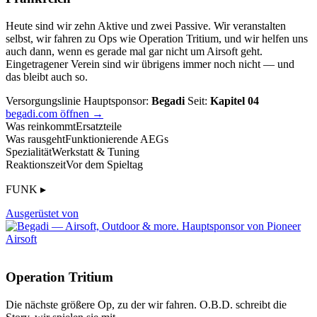
Heute sind wir zehn Aktive und zwei Passive. Wir veranstalten
selbst, wir fahren zu Ops wie Operation Tritium, und wir helfen uns
auch dann, wenn es gerade mal gar nicht um Airsoft geht.
Eingetragener Verein sind wir übrigens immer noch nicht — und
das bleibt auch so.
Versorgungslinie
Hauptsponsor:
Begadi
Seit:
Kapitel 04
begadi.com öffnen →
Was reinkommt
Ersatzteile
Was rausgeht
Funktionierende AEGs
Spezialität
Werkstatt & Tuning
Reaktionszeit
Vor dem Spieltag
FUNK ▸
Ausgerüstet von
Operation Tritium
Die nächste größere Op, zu der wir fahren. O.B.D. schreibt die