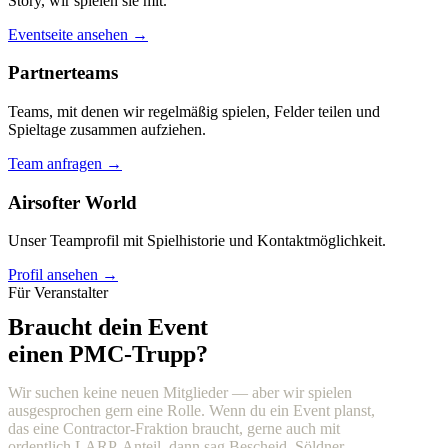
Story, wir spielen sie mit.
Eventseite ansehen →
Partnerteams
Teams, mit denen wir regelmäßig spielen, Felder teilen und
Spieltage zusammen aufziehen.
Team anfragen →
Airsofter World
Unser Teamprofil mit Spielhistorie und Kontaktmöglichkeit.
Profil ansehen →
Für Veranstalter
Braucht dein Event
einen PMC-Trupp?
Wir suchen keine neuen Mitglieder — aber wir spielen
ausgesprochen gern eine Rolle. Wenn du ein Event planst,
das eine Contractor-Fraktion braucht, gerne auch mit
ordentlich LARP-Anteil, dann sag Bescheid. Söldner,