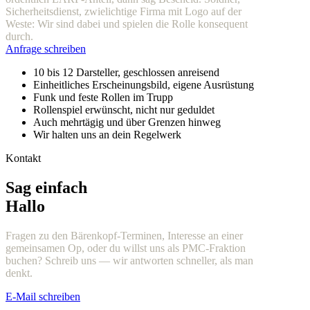
Sicherheitsdienst, zwielichtige Firma mit Logo auf der
Weste: Wir sind dabei und spielen die Rolle konsequent
durch.
Anfrage schreiben
10 bis 12 Darsteller, geschlossen anreisend
Einheitliches Erscheinungsbild, eigene Ausrüstung
Funk und feste Rollen im Trupp
Rollenspiel erwünscht, nicht nur geduldet
Auch mehrtägig und über Grenzen hinweg
Wir halten uns an dein Regelwerk
Kontakt
Sag einfach
Hallo
Fragen zu den Bärenkopf-Terminen, Interesse an einer
gemeinsamen Op, oder du willst uns als PMC-Fraktion
buchen? Schreib uns — wir antworten schneller, als man
denkt.
E-Mail schreiben