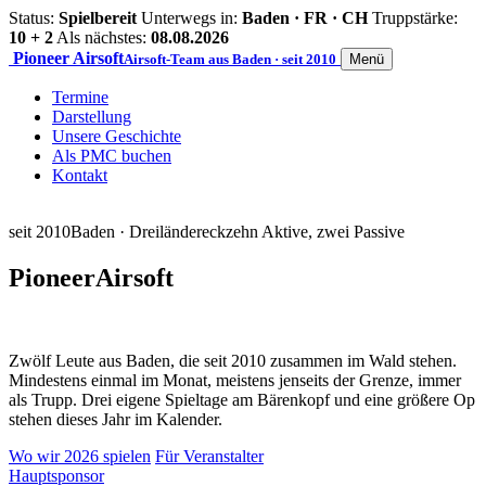
Status:
Spielbereit
Unterwegs in:
Baden · FR · CH
Truppstärke:
10 + 2
Als nächstes:
08.08.2026
Pioneer
Airsoft
Airsoft-Team aus Baden · seit 2010
Menü
Termine
Darstellung
Unsere Geschichte
Als PMC buchen
Kontakt
seit 2010
Baden · Dreiländereck
zehn Aktive, zwei Passive
Pioneer
Airsoft
Zwölf Leute aus Baden, die seit 2010 zusammen im Wald stehen.
Mindestens einmal im Monat, meistens jenseits der Grenze, immer
als Trupp. Drei eigene Spieltage am Bärenkopf und eine größere Op
stehen dieses Jahr im Kalender.
Wo wir 2026 spielen
Für Veranstalter
Hauptsponsor