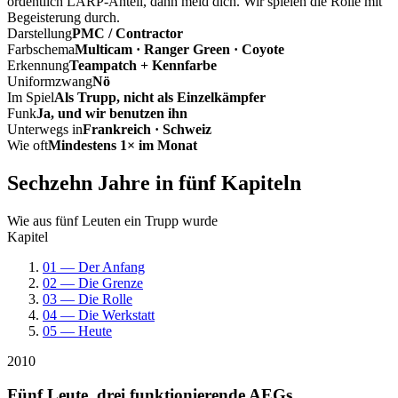
ordentlich LARP-Anteil, dann meld dich. Wir spielen die Rolle mit
Begeisterung durch.
Darstellung
PMC / Contractor
Farbschema
Multicam · Ranger Green · Coyote
Erkennung
Teampatch + Kennfarbe
Uniformzwang
Nö
Im Spiel
Als Trupp, nicht als Einzelkämpfer
Funk
Ja, und wir benutzen ihn
Unterwegs in
Frankreich · Schweiz
Wie oft
Mindestens 1× im Monat
Sechzehn Jahre in fünf Kapiteln
Wie aus fünf Leuten ein Trupp wurde
Kapitel
01 — Der Anfang
02 — Die Grenze
03 — Die Rolle
04 — Die Werkstatt
05 — Heute
2010
Fünf Leute, drei funktionierende AEGs