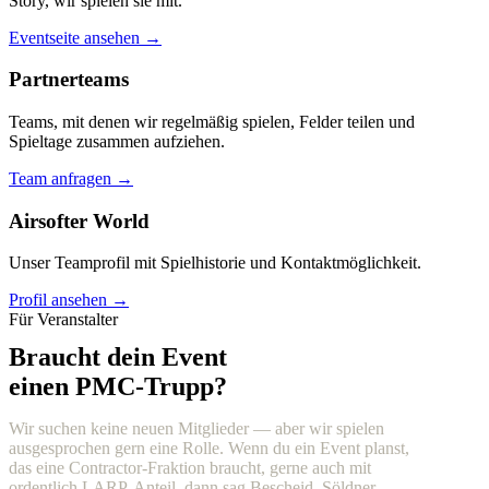
Story, wir spielen sie mit.
Eventseite ansehen →
Partnerteams
Teams, mit denen wir regelmäßig spielen, Felder teilen und
Spieltage zusammen aufziehen.
Team anfragen →
Airsofter World
Unser Teamprofil mit Spielhistorie und Kontaktmöglichkeit.
Profil ansehen →
Für Veranstalter
Braucht dein Event
einen PMC-Trupp?
Wir suchen keine neuen Mitglieder — aber wir spielen
ausgesprochen gern eine Rolle. Wenn du ein Event planst,
das eine Contractor-Fraktion braucht, gerne auch mit
ordentlich LARP-Anteil, dann sag Bescheid. Söldner,