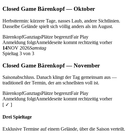
Closed Game Bärenkopf — Oktober
Herbsttermin: kürzere Tage, nasses Laub, andere Sichtlinien.
Dasselbe Gelände spielt sich völlig anders als im August.
Bärenkopf
Ganztags
Plätze begrenzt
Fair Play
Anmeldung folgt
Anmeldeseite kommt rechtzeitig vorher
14
NOV 2026
Samstag
Spieltag 3 von 3
Closed Game Bärenkopf — November
Saisonabschluss. Danach klingt der Tag gemeinsam aus —
traditionell der Termin, der am schnellsten voll ist.
Bärenkopf
Ganztags
Plätze begrenzt
Fair Play
Anmeldung folgt
Anmeldeseite kommt rechtzeitig vorher
[ ✓ ]
Drei Spieltage
Exklusive Termine auf einem Gelände, über die Saison verteilt.