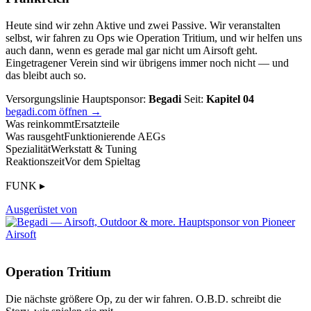
Heute sind wir zehn Aktive und zwei Passive. Wir veranstalten
selbst, wir fahren zu Ops wie Operation Tritium, und wir helfen uns
auch dann, wenn es gerade mal gar nicht um Airsoft geht.
Eingetragener Verein sind wir übrigens immer noch nicht — und
das bleibt auch so.
Versorgungslinie
Hauptsponsor:
Begadi
Seit:
Kapitel 04
begadi.com öffnen →
Was reinkommt
Ersatzteile
Was rausgeht
Funktionierende AEGs
Spezialität
Werkstatt & Tuning
Reaktionszeit
Vor dem Spieltag
FUNK ▸
Ausgerüstet von
Operation Tritium
Die nächste größere Op, zu der wir fahren. O.B.D. schreibt die