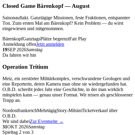
Closed Game Bärenkopf — August
Saisonauftakt. Ganztägige Missionen, feste Fraktionen, entspannter
Ton. Zum ersten Mal am Bärenkopf? Kein Problem — du wirst
eingewiesen und mitgenommen.
Bärenkopf
Ganztags
Plätze begrenzt
Fair Play
Anmeldung offen
Jetzt anmelden
19
SEP 2026
Samstag
Da fahren wir hin
Operation Tritium
Metz, ein zerstörter Militärkomplex, verschwundene Geologen und
eine Reporterin, deren Kamera man ohne sie wiedergefunden hat.
O.B.D. schreibt jedes Jahr eine Geschichte, in der man wirklich
mitspielen kann — genau unser Format. Wir reisen als geschlossener
Trupp an.
Nordostfrankreich
Mehrtägig
Story-Milsim
Ticketverkauf über
O.B.D.
Wir sind dabei
Zur Eventseite →
31
OKT 2026
Samstag
Spieltag 2 von 3