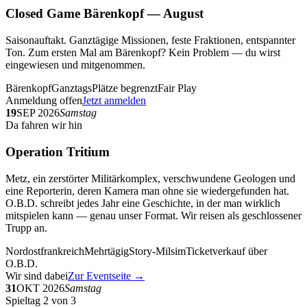
Closed Game Bärenkopf — August
Saisonauftakt. Ganztägige Missionen, feste Fraktionen, entspannter
Ton. Zum ersten Mal am Bärenkopf? Kein Problem — du wirst
eingewiesen und mitgenommen.
Bärenkopf
Ganztags
Plätze begrenzt
Fair Play
Anmeldung offen
Jetzt anmelden
19
SEP 2026
Samstag
Da fahren wir hin
Operation Tritium
Metz, ein zerstörter Militärkomplex, verschwundene Geologen und
eine Reporterin, deren Kamera man ohne sie wiedergefunden hat.
O.B.D. schreibt jedes Jahr eine Geschichte, in der man wirklich
mitspielen kann — genau unser Format. Wir reisen als geschlossener
Trupp an.
Nordostfrankreich
Mehrtägig
Story-Milsim
Ticketverkauf über
O.B.D.
Wir sind dabei
Zur Eventseite →
31
OKT 2026
Samstag
Spieltag 2 von 3