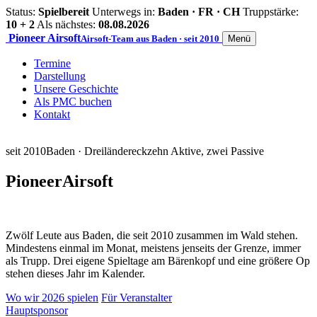
Status:
Spielbereit
Unterwegs in:
Baden · FR · CH
Truppstärke:
10 + 2
Als nächstes:
08.08.2026
Pioneer
Airsoft
Airsoft-Team aus Baden · seit 2010
Menü
Termine
Darstellung
Unsere Geschichte
Als PMC buchen
Kontakt
seit 2010
Baden · Dreiländereck
zehn Aktive, zwei Passive
Pioneer
Airsoft
Zwölf Leute aus Baden, die seit 2010 zusammen im Wald stehen.
Mindestens einmal im Monat, meistens jenseits der Grenze, immer
als Trupp. Drei eigene Spieltage am Bärenkopf und eine größere Op
stehen dieses Jahr im Kalender.
Wo wir 2026 spielen
Für Veranstalter
Hauptsponsor