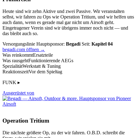
Heute sind wir zehn Aktive und zwei Passive. Wir veranstalten
selbst, wir fahren zu Ops wie Operation Tritium, und wir helfen uns
auch dann, wenn es gerade mal gar nicht um Airsoft geht.
Eingetragener Verein sind wir übrigens immer noch nicht — und
das bleibt auch so.
Versorgungslinie
Hauptsponsor:
Begadi
Seit:
Kapitel 04
begadi.com öffnen →
Was reinkommt
Ersatzteile
Was rausgeht
Funktionierende AEGs
Spezialität
Werkstatt & Tuning
Reaktionszeit
Vor dem Spieltag
FUNK ▸
Ausgerüstet von
Operation Tritium
Die nächste größere Op, zu der wir fahren. O.B.D. schreibt die