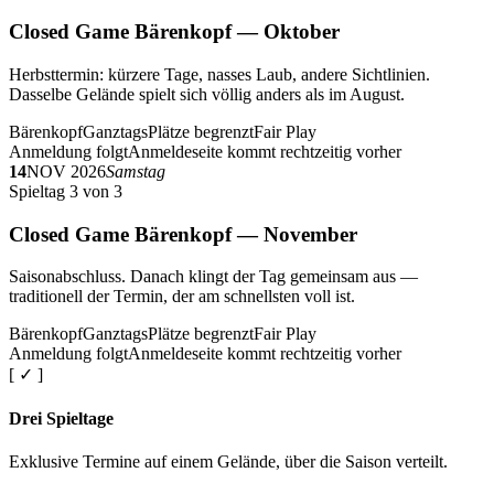
Closed Game Bärenkopf — Oktober
Herbsttermin: kürzere Tage, nasses Laub, andere Sichtlinien.
Dasselbe Gelände spielt sich völlig anders als im August.
Bärenkopf
Ganztags
Plätze begrenzt
Fair Play
Anmeldung folgt
Anmeldeseite kommt rechtzeitig vorher
14
NOV 2026
Samstag
Spieltag 3 von 3
Closed Game Bärenkopf — November
Saisonabschluss. Danach klingt der Tag gemeinsam aus —
traditionell der Termin, der am schnellsten voll ist.
Bärenkopf
Ganztags
Plätze begrenzt
Fair Play
Anmeldung folgt
Anmeldeseite kommt rechtzeitig vorher
[ ✓ ]
Drei Spieltage
Exklusive Termine auf einem Gelände, über die Saison verteilt.