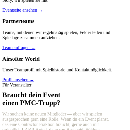
Story, wir spielen sie mit.
Eventseite ansehen →
Partnerteams
Teams, mit denen wir regelmäßig spielen, Felder teilen und
Spieltage zusammen aufziehen.
Team anfragen →
Airsofter World
Unser Teamprofil mit Spielhistorie und Kontaktmöglichkeit.
Profil ansehen →
Für Veranstalter
Braucht dein Event
einen PMC-Trupp?
Wir suchen keine neuen Mitglieder — aber wir spielen
ausgesprochen gern eine Rolle. Wenn du ein Event planst,
das eine Contractor-Fraktion braucht, gerne auch mit
ordentlich LARP-Anteil, dann sag Bescheid. Söldner,