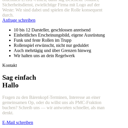
Sicherheitsdienst, zwielichtige Firma mit Logo auf der
Weste: Wir sind dabei und spielen die Rolle konsequent
durch.
Anfrage schreiben
10 bis 12 Darsteller, geschlossen anreisend
Einheitliches Erscheinungsbild, eigene Ausrüstung
Funk und feste Rollen im Trupp
Rollenspiel erwünscht, nicht nur geduldet
Auch mehrtägig und über Grenzen hinweg
Wir halten uns an dein Regelwerk
Kontakt
Sag einfach
Hallo
Fragen zu den Bärenkopf-Terminen, Interesse an einer
gemeinsamen Op, oder du willst uns als PMC-Fraktion
buchen? Schreib uns — wir antworten schneller, als man
denkt.
E-Mail schreiben