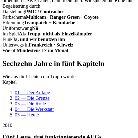
ordentlich LARP-Anteil, dann meld dich. Wir spielen die Rolle mit
Begeisterung durch.
Darstellung
PMC / Contractor
Farbschema
Multicam · Ranger Green · Coyote
Erkennung
Teampatch + Kennfarbe
Uniformzwang
Nö
Im Spiel
Als Trupp, nicht als Einzelkämpfer
Funk
Ja, und wir benutzen ihn
Unterwegs in
Frankreich · Schweiz
Wie oft
Mindestens 1× im Monat
Sechzehn Jahre in fünf Kapiteln
Wie aus fünf Leuten ein Trupp wurde
Kapitel
01 — Der Anfang
02 — Die Grenze
03 — Die Rolle
04 — Die Werkstatt
05 — Heute
2010
Fünf Leute, drei funktionierende AEGs