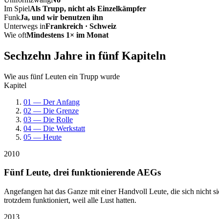
Im Spiel
Als Trupp, nicht als Einzelkämpfer
Funk
Ja, und wir benutzen ihn
Unterwegs in
Frankreich · Schweiz
Wie oft
Mindestens 1× im Monat
Sechzehn Jahre in fünf Kapiteln
Wie aus fünf Leuten ein Trupp wurde
Kapitel
01 — Der Anfang
02 — Die Grenze
03 — Die Rolle
04 — Die Werkstatt
05 — Heute
2010
Fünf Leute, drei funktionierende AEGs
Angefangen hat das Ganze mit einer Handvoll Leute, die sich nicht 
trotzdem funktioniert, weil alle Lust hatten.
2013