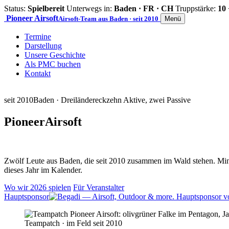
Status:
Spielbereit
Unterwegs in:
Baden · FR · CH
Truppstärke:
10 
Pioneer
Airsoft
Airsoft-Team aus Baden · seit 2010
Menü
Termine
Darstellung
Unsere Geschichte
Als PMC buchen
Kontakt
seit 2010
Baden · Dreiländereck
zehn Aktive, zwei Passive
Pioneer
Airsoft
Zwölf Leute aus Baden, die seit 2010 zusammen im Wald stehen. Mind
dieses Jahr im Kalender.
Wo wir 2026 spielen
Für Veranstalter
Hauptsponsor
Teampatch · im Feld seit 2010