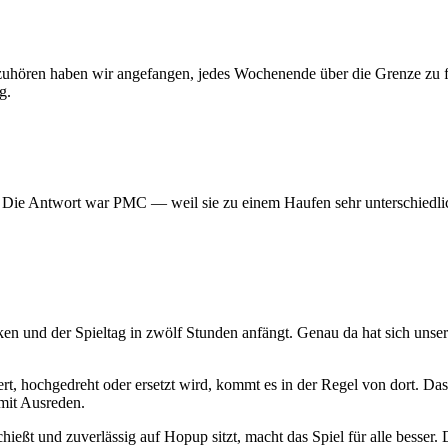
 aufzuhören haben wir angefangen, jedes Wochenende über die Grenze z
g.
? Die Antwort war PMC — weil sie zu einem Haufen sehr unterschiedlic
ken und der Spieltag in zwölf Stunden anfängt. Genau da hat sich uns
t, hochgedreht oder ersetzt wird, kommt es in der Regel von dort. Das
mit Ausreden.
hießt und zuverlässig auf Hopup sitzt, macht das Spiel für alle besser. D