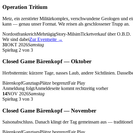
Operation Tritium
Metz, ein zerstörter Militärkomplex, verschwundene Geologen und ein
kann — genau unser Format. Wir reisen als geschlossener Trupp an.
Nordostfrankreich
Mehrtägig
Story-Milsim
Ticketverkauf über O.B.D.
Wir sind dabei
Zur Eventseite →
31
OKT 2026
Samstag
Spieltag 2 von 3
Closed Game Bärenkopf — Oktober
Herbsttermin: kürzere Tage, nasses Laub, andere Sichtlinien. Dasselbe
Bärenkopf
Ganztags
Plätze begrenzt
Fair Play
Anmeldung folgt
Anmeldeseite kommt rechtzeitig vorher
14
NOV 2026
Samstag
Spieltag 3 von 3
Closed Game Bärenkopf — November
Saisonabschluss. Danach klingt der Tag gemeinsam aus — traditionell 
Bärenkopf
Ganztags
Plätze begrenzt
Fair Play