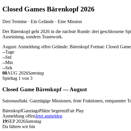
Closed Games Bärenkopf 2026
Drei Termine · Ein Gelände · Eine Mission
Der Bärenkopf geht 2026 in die nächste Runde: drei geschlossene Spi
Ausrüstung, sondern Teamwork.
August: Anmeldung offen
Gelände: Bärenkopf
Format: Closed Game
--
Tage
--
Std
--
Min
--
Sek
08
AUG 2026
Samstag
Spieltag 1 von 3
Closed Game Bärenkopf — August
Saisonauftakt. Ganztägige Missionen, feste Fraktionen, entspannt
Bärenkopf
Ganztags
Plätze begrenzt
Fair Play
Anmeldung offen
Jetzt anmelden
19
SEP 2026
Samstag
Da fahren wir hin