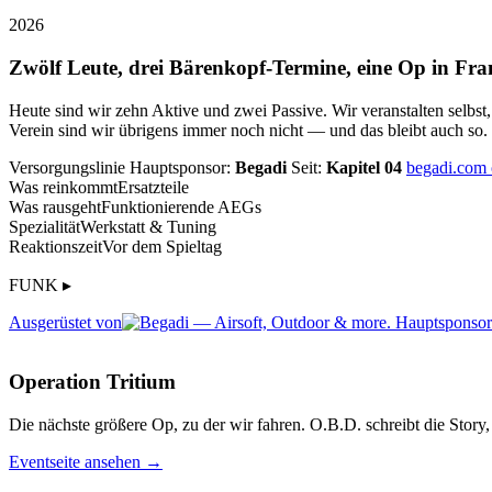
2026
Zwölf Leute, drei Bärenkopf-Termine, eine Op in Fra
Heute sind wir zehn Aktive und zwei Passive. Wir veranstalten selbst
Verein sind wir übrigens immer noch nicht — und das bleibt auch so.
Versorgungslinie
Hauptsponsor:
Begadi
Seit:
Kapitel 04
begadi.com
Was reinkommt
Ersatzteile
Was rausgeht
Funktionierende AEGs
Spezialität
Werkstatt & Tuning
Reaktionszeit
Vor dem Spieltag
FUNK ▸
Ausgerüstet von
Operation Tritium
Die nächste größere Op, zu der wir fahren. O.B.D. schreibt die Story, 
Eventseite ansehen →