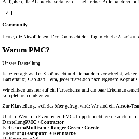
Aufgaben, die Absprache verlangen — kein reines Aufeinanderzulauf
[ ✓ ]
Community
Leute, die Airsoft leben. Der Ton macht den Tag, nicht die Ausrüstun
Warum PMC?
Unsere Darstellung
Kurz gesagt: weil es Spaß macht und niemandem vorschreibt, wie er a
Bart erlaubt, Cap statt Helm, jeder rüstet sich nach eigenem Kopf aus.
Wir einigen uns nur auf ein Farbschema und ein paar Erkennungsmerkm
komplett neu einkleiden.
Zur Klarstellung, weil das öfter gefragt wird: Wir sind ein Airsoft-T
Und ja: Wenn ein Event einen PMC-Trupp braucht, gerne auch mit ord
Darstellung
PMC / Contractor
Farbschema
Multicam · Ranger Green · Coyote
Erkennung
Teampatch + Kennfarbe
Uniformzwang
Nö