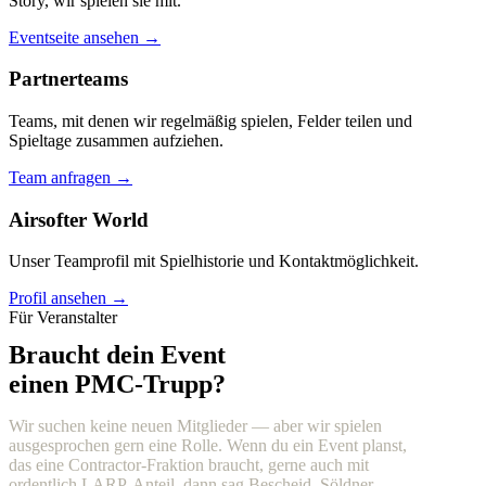
Story, wir spielen sie mit.
Eventseite ansehen →
Partnerteams
Teams, mit denen wir regelmäßig spielen, Felder teilen und
Spieltage zusammen aufziehen.
Team anfragen →
Airsofter World
Unser Teamprofil mit Spielhistorie und Kontaktmöglichkeit.
Profil ansehen →
Für Veranstalter
Braucht dein Event
einen PMC-Trupp?
Wir suchen keine neuen Mitglieder — aber wir spielen
ausgesprochen gern eine Rolle. Wenn du ein Event planst,
das eine Contractor-Fraktion braucht, gerne auch mit
ordentlich LARP-Anteil, dann sag Bescheid. Söldner,