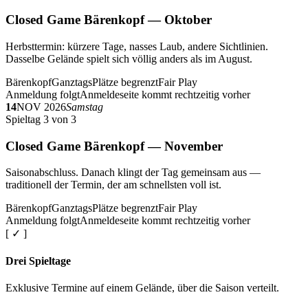
Closed Game Bärenkopf — Oktober
Herbsttermin: kürzere Tage, nasses Laub, andere Sichtlinien.
Dasselbe Gelände spielt sich völlig anders als im August.
Bärenkopf
Ganztags
Plätze begrenzt
Fair Play
Anmeldung folgt
Anmeldeseite kommt rechtzeitig vorher
14
NOV 2026
Samstag
Spieltag 3 von 3
Closed Game Bärenkopf — November
Saisonabschluss. Danach klingt der Tag gemeinsam aus —
traditionell der Termin, der am schnellsten voll ist.
Bärenkopf
Ganztags
Plätze begrenzt
Fair Play
Anmeldung folgt
Anmeldeseite kommt rechtzeitig vorher
[ ✓ ]
Drei Spieltage
Exklusive Termine auf einem Gelände, über die Saison verteilt.