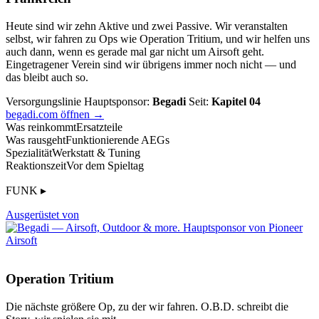
Heute sind wir zehn Aktive und zwei Passive. Wir veranstalten
selbst, wir fahren zu Ops wie Operation Tritium, und wir helfen uns
auch dann, wenn es gerade mal gar nicht um Airsoft geht.
Eingetragener Verein sind wir übrigens immer noch nicht — und
das bleibt auch so.
Versorgungslinie
Hauptsponsor:
Begadi
Seit:
Kapitel 04
begadi.com öffnen →
Was reinkommt
Ersatzteile
Was rausgeht
Funktionierende AEGs
Spezialität
Werkstatt & Tuning
Reaktionszeit
Vor dem Spieltag
FUNK ▸
Ausgerüstet von
Operation Tritium
Die nächste größere Op, zu der wir fahren. O.B.D. schreibt die