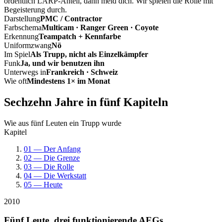
ordentlich LARP-Anteil, dann meld dich. Wir spielen die Rolle mit
Begeisterung durch.
Darstellung
PMC / Contractor
Farbschema
Multicam · Ranger Green · Coyote
Erkennung
Teampatch + Kennfarbe
Uniformzwang
Nö
Im Spiel
Als Trupp, nicht als Einzelkämpfer
Funk
Ja, und wir benutzen ihn
Unterwegs in
Frankreich · Schweiz
Wie oft
Mindestens 1× im Monat
Sechzehn Jahre in fünf Kapiteln
Wie aus fünf Leuten ein Trupp wurde
Kapitel
01 — Der Anfang
02 — Die Grenze
03 — Die Rolle
04 — Die Werkstatt
05 — Heute
2010
Fünf Leute, drei funktionierende AEGs