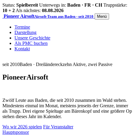
Status:
Spielbereit
Unterwegs in:
Baden · FR · CH
Truppstärke:
10 + 2
Als nächstes:
08.08.2026
Pioneer
Airsoft
Airsoft-Team aus Baden · seit 2010
Menü
Termine
Darstellung
Unsere Geschichte
Als PMC buchen
Kontakt
seit 2010
Baden · Dreiländereck
zehn Aktive, zwei Passive
Pioneer
Airsoft
Zwölf Leute aus Baden, die seit 2010 zusammen im Wald stehen.
Mindestens einmal im Monat, meistens jenseits der Grenze, immer
als Trupp. Drei eigene Spieltage am Bärenkopf und eine größere Op
stehen dieses Jahr im Kalender.
Wo wir 2026 spielen
Für Veranstalter
Hauptsponsor