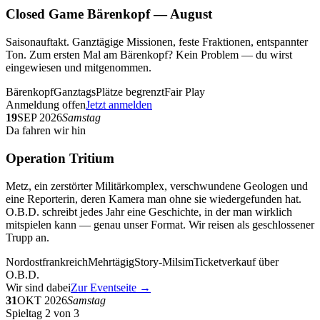
Closed Game Bärenkopf — August
Saisonauftakt. Ganztägige Missionen, feste Fraktionen, entspannter
Ton. Zum ersten Mal am Bärenkopf? Kein Problem — du wirst
eingewiesen und mitgenommen.
Bärenkopf
Ganztags
Plätze begrenzt
Fair Play
Anmeldung offen
Jetzt anmelden
19
SEP 2026
Samstag
Da fahren wir hin
Operation Tritium
Metz, ein zerstörter Militärkomplex, verschwundene Geologen und
eine Reporterin, deren Kamera man ohne sie wiedergefunden hat.
O.B.D. schreibt jedes Jahr eine Geschichte, in der man wirklich
mitspielen kann — genau unser Format. Wir reisen als geschlossener
Trupp an.
Nordostfrankreich
Mehrtägig
Story-Milsim
Ticketverkauf über
O.B.D.
Wir sind dabei
Zur Eventseite →
31
OKT 2026
Samstag
Spieltag 2 von 3