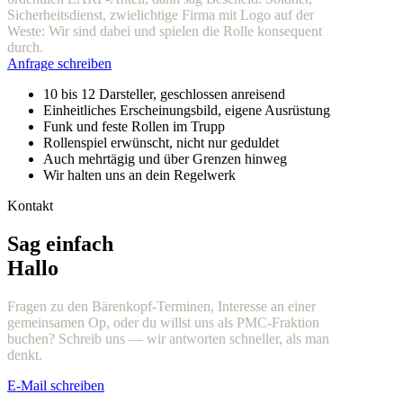
Sicherheitsdienst, zwielichtige Firma mit Logo auf der
Weste: Wir sind dabei und spielen die Rolle konsequent
durch.
Anfrage schreiben
10 bis 12 Darsteller, geschlossen anreisend
Einheitliches Erscheinungsbild, eigene Ausrüstung
Funk und feste Rollen im Trupp
Rollenspiel erwünscht, nicht nur geduldet
Auch mehrtägig und über Grenzen hinweg
Wir halten uns an dein Regelwerk
Kontakt
Sag einfach
Hallo
Fragen zu den Bärenkopf-Terminen, Interesse an einer
gemeinsamen Op, oder du willst uns als PMC-Fraktion
buchen? Schreib uns — wir antworten schneller, als man
denkt.
E-Mail schreiben