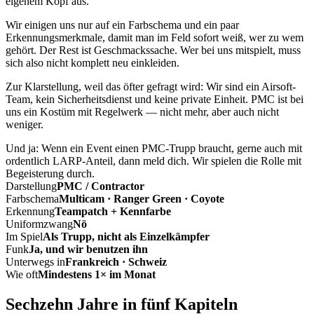
eigenem Kopf aus.
Wir einigen uns nur auf ein Farbschema und ein paar
Erkennungsmerkmale, damit man im Feld sofort weiß, wer zu wem
gehört. Der Rest ist Geschmackssache. Wer bei uns mitspielt, muss
sich also nicht komplett neu einkleiden.
Zur Klarstellung, weil das öfter gefragt wird: Wir sind ein Airsoft-
Team, kein Sicherheitsdienst und keine private Einheit. PMC ist bei
uns ein Kostüm mit Regelwerk — nicht mehr, aber auch nicht
weniger.
Und ja: Wenn ein Event einen PMC-Trupp braucht, gerne auch mit
ordentlich LARP-Anteil, dann meld dich. Wir spielen die Rolle mit
Begeisterung durch.
Darstellung
PMC / Contractor
Farbschema
Multicam · Ranger Green · Coyote
Erkennung
Teampatch + Kennfarbe
Uniformzwang
Nö
Im Spiel
Als Trupp, nicht als Einzelkämpfer
Funk
Ja, und wir benutzen ihn
Unterwegs in
Frankreich · Schweiz
Wie oft
Mindestens 1× im Monat
Sechzehn Jahre in fünf Kapiteln