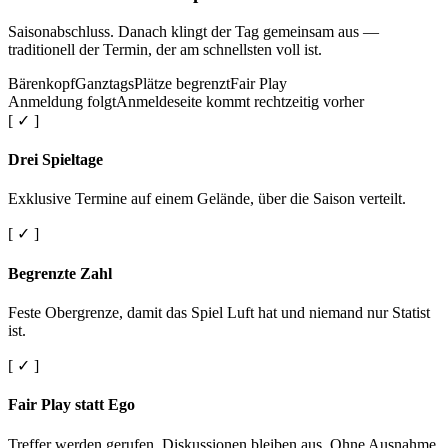
Saisonabschluss. Danach klingt der Tag gemeinsam aus —
traditionell der Termin, der am schnellsten voll ist.
Bärenkopf
Ganztags
Plätze begrenzt
Fair Play
Anmeldung folgt
Anmeldeseite kommt rechtzeitig vorher
[ ✓ ]
Drei Spieltage
Exklusive Termine auf einem Gelände, über die Saison verteilt.
[ ✓ ]
Begrenzte Zahl
Feste Obergrenze, damit das Spiel Luft hat und niemand nur Statist
ist.
[ ✓ ]
Fair Play statt Ego
Treffer werden gerufen. Diskussionen bleiben aus. Ohne Ausnahme.