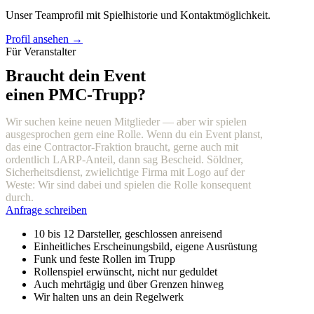
Unser Teamprofil mit Spielhistorie und Kontaktmöglichkeit.
Profil ansehen →
Für Veranstalter
Braucht dein Event
einen PMC-Trupp?
Wir suchen keine neuen Mitglieder — aber wir spielen
ausgesprochen gern eine Rolle. Wenn du ein Event planst,
das eine Contractor-Fraktion braucht, gerne auch mit
ordentlich LARP-Anteil, dann sag Bescheid. Söldner,
Sicherheitsdienst, zwielichtige Firma mit Logo auf der
Weste: Wir sind dabei und spielen die Rolle konsequent
durch.
Anfrage schreiben
10 bis 12 Darsteller, geschlossen anreisend
Einheitliches Erscheinungsbild, eigene Ausrüstung
Funk und feste Rollen im Trupp
Rollenspiel erwünscht, nicht nur geduldet
Auch mehrtägig und über Grenzen hinweg
Wir halten uns an dein Regelwerk