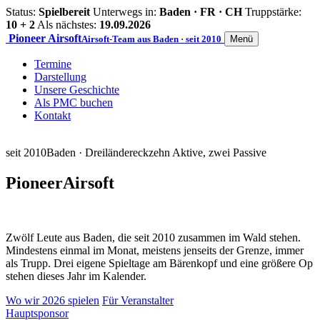
Status:
Spielbereit
Unterwegs in:
Baden · FR · CH
Truppstärke:
10 + 2
Als nächstes:
19.09.2026
Pioneer
Airsoft
Airsoft-Team aus Baden · seit 2010
Menü
Termine
Darstellung
Unsere Geschichte
Als PMC buchen
Kontakt
seit 2010
Baden · Dreiländereck
zehn Aktive, zwei Passive
Pioneer
Airsoft
Zwölf Leute aus Baden, die seit 2010 zusammen im Wald stehen.
Mindestens einmal im Monat, meistens jenseits der Grenze, immer
als Trupp. Drei eigene Spieltage am Bärenkopf und eine größere Op
stehen dieses Jahr im Kalender.
Wo wir 2026 spielen
Für Veranstalter
Hauptsponsor