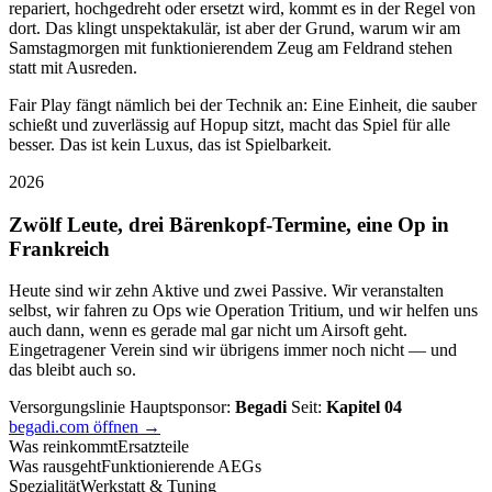
repariert, hochgedreht oder ersetzt wird, kommt es in der Regel von
dort. Das klingt unspektakulär, ist aber der Grund, warum wir am
Samstagmorgen mit funktionierendem Zeug am Feldrand stehen
statt mit Ausreden.
Fair Play fängt nämlich bei der Technik an: Eine Einheit, die sauber
schießt und zuverlässig auf Hopup sitzt, macht das Spiel für alle
besser. Das ist kein Luxus, das ist Spielbarkeit.
2026
Zwölf Leute, drei Bärenkopf-Termine, eine Op in
Frankreich
Heute sind wir zehn Aktive und zwei Passive. Wir veranstalten
selbst, wir fahren zu Ops wie Operation Tritium, und wir helfen uns
auch dann, wenn es gerade mal gar nicht um Airsoft geht.
Eingetragener Verein sind wir übrigens immer noch nicht — und
das bleibt auch so.
Versorgungslinie
Hauptsponsor:
Begadi
Seit:
Kapitel 04
begadi.com öffnen →
Was reinkommt
Ersatzteile
Was rausgeht
Funktionierende AEGs
Spezialität
Werkstatt & Tuning