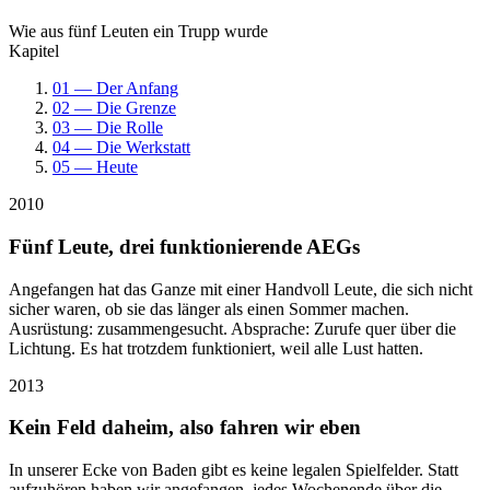
Wie aus fünf Leuten ein Trupp wurde
Kapitel
01 — Der Anfang
02 — Die Grenze
03 — Die Rolle
04 — Die Werkstatt
05 — Heute
2010
Fünf Leute, drei funktionierende AEGs
Angefangen hat das Ganze mit einer Handvoll Leute, die sich nicht
sicher waren, ob sie das länger als einen Sommer machen.
Ausrüstung: zusammengesucht. Absprache: Zurufe quer über die
Lichtung. Es hat trotzdem funktioniert, weil alle Lust hatten.
2013
Kein Feld daheim, also fahren wir eben
In unserer Ecke von Baden gibt es keine legalen Spielfelder. Statt
aufzuhören haben wir angefangen, jedes Wochenende über die