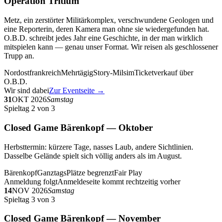
Operation Tritium
Metz, ein zerstörter Militärkomplex, verschwundene Geologen und
eine Reporterin, deren Kamera man ohne sie wiedergefunden hat.
O.B.D. schreibt jedes Jahr eine Geschichte, in der man wirklich
mitspielen kann — genau unser Format. Wir reisen als geschlossener
Trupp an.
Nordostfrankreich
Mehrtägig
Story-Milsim
Ticketverkauf über
O.B.D.
Wir sind dabei
Zur Eventseite →
31
OKT 2026
Samstag
Spieltag 2 von 3
Closed Game Bärenkopf — Oktober
Herbsttermin: kürzere Tage, nasses Laub, andere Sichtlinien.
Dasselbe Gelände spielt sich völlig anders als im August.
Bärenkopf
Ganztags
Plätze begrenzt
Fair Play
Anmeldung folgt
Anmeldeseite kommt rechtzeitig vorher
14
NOV 2026
Samstag
Spieltag 3 von 3
Closed Game Bärenkopf — November