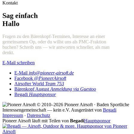
Kontakt
Sag einfach
Hallo
Fragen zu den Bärenkopf-Terminen, Interesse an einer
gemeinsamen Op, oder du willst uns als PMC-Fraktion
buchen? Schreib uns — wir antworten schneller, als man
denkt.
E-Mail schreiben
E-Mail
info@pioneer-airsoft.de
Facebook
@PioneerAirsoft
Airsofter World
Team 753
Bärenkopf August
Anmeldung via Guestoo
Begadi
Hauptsponsor
© 2010–2026 Pioneer Airsoft · Baden
Sportliche
Interessengemeinschaft — kein e.V.
Ausgerüstet von
Begadi
Impressum
·
Datenschutz
Pioneer Airsoft läuft mit Teilen von
Begadi
Hauptsponsor