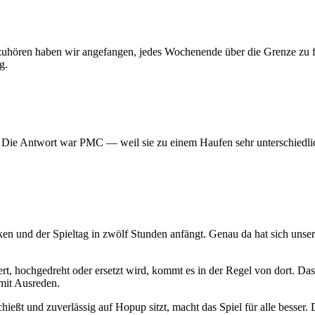
 aufzuhören haben wir angefangen, jedes Wochenende über die Grenze z
g.
? Die Antwort war PMC — weil sie zu einem Haufen sehr unterschiedlic
ken und der Spieltag in zwölf Stunden anfängt. Genau da hat sich uns
t, hochgedreht oder ersetzt wird, kommt es in der Regel von dort. Das
mit Ausreden.
hießt und zuverlässig auf Hopup sitzt, macht das Spiel für alle besser. D