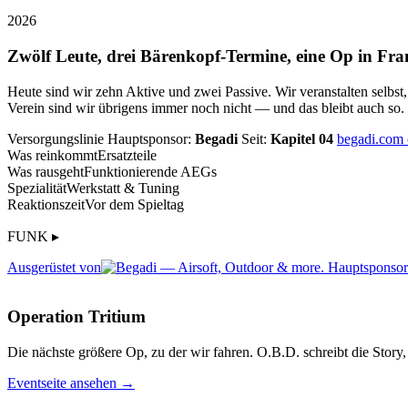
2026
Zwölf Leute, drei Bärenkopf-Termine, eine Op in Fra
Heute sind wir zehn Aktive und zwei Passive. Wir veranstalten selbst
Verein sind wir übrigens immer noch nicht — und das bleibt auch so.
Versorgungslinie
Hauptsponsor:
Begadi
Seit:
Kapitel 04
begadi.com
Was reinkommt
Ersatzteile
Was rausgeht
Funktionierende AEGs
Spezialität
Werkstatt & Tuning
Reaktionszeit
Vor dem Spieltag
FUNK ▸
Ausgerüstet von
Operation Tritium
Die nächste größere Op, zu der wir fahren. O.B.D. schreibt die Story, 
Eventseite ansehen →