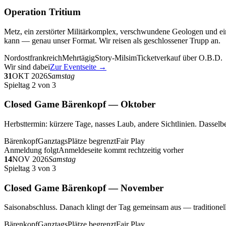
Operation Tritium
Metz, ein zerstörter Militärkomplex, verschwundene Geologen und ein
kann — genau unser Format. Wir reisen als geschlossener Trupp an.
Nordostfrankreich
Mehrtägig
Story-Milsim
Ticketverkauf über O.B.D.
Wir sind dabei
Zur Eventseite →
31
OKT 2026
Samstag
Spieltag 2 von 3
Closed Game Bärenkopf — Oktober
Herbsttermin: kürzere Tage, nasses Laub, andere Sichtlinien. Dasselbe
Bärenkopf
Ganztags
Plätze begrenzt
Fair Play
Anmeldung folgt
Anmeldeseite kommt rechtzeitig vorher
14
NOV 2026
Samstag
Spieltag 3 von 3
Closed Game Bärenkopf — November
Saisonabschluss. Danach klingt der Tag gemeinsam aus — traditionell 
Bärenkopf
Ganztags
Plätze begrenzt
Fair Play