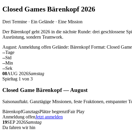
Closed Games Bärenkopf 2026
Drei Termine · Ein Gelände · Eine Mission
Der Bärenkopf geht 2026 in die nächste Runde: drei geschlossene Spi
Ausrüstung, sondern Teamwork.
August: Anmeldung offen
Gelände: Bärenkopf
Format: Closed Game
--
Tage
--
Std
--
Min
--
Sek
08
AUG 2026
Samstag
Spieltag 1 von 3
Closed Game Bärenkopf — August
Saisonauftakt. Ganztägige Missionen, feste Fraktionen, entspannt
Bärenkopf
Ganztags
Plätze begrenzt
Fair Play
Anmeldung offen
Jetzt anmelden
19
SEP 2026
Samstag
Da fahren wir hin