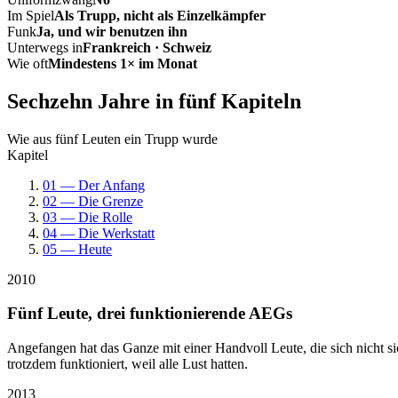
Im Spiel
Als Trupp, nicht als Einzelkämpfer
Funk
Ja, und wir benutzen ihn
Unterwegs in
Frankreich · Schweiz
Wie oft
Mindestens 1× im Monat
Sechzehn Jahre in fünf Kapiteln
Wie aus fünf Leuten ein Trupp wurde
Kapitel
01 — Der Anfang
02 — Die Grenze
03 — Die Rolle
04 — Die Werkstatt
05 — Heute
2010
Fünf Leute, drei funktionierende AEGs
Angefangen hat das Ganze mit einer Handvoll Leute, die sich nicht 
trotzdem funktioniert, weil alle Lust hatten.
2013