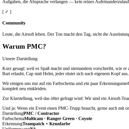
Aufgaben, die Absprache verlangen — kein reines Aufeinanderzulauf
[ ✓ ]
Community
Leute, die Airsoft leben. Der Ton macht den Tag, nicht die Ausrüstun
Warum PMC?
Unsere Darstellung
Kurz gesagt: weil es Spaß macht und niemandem vorschreibt, wie er a
Bart erlaubt, Cap statt Helm, jeder rüstet sich nach eigenem Kopf aus.
Wir einigen uns nur auf ein Farbschema und ein paar Erkennungsmerkm
komplett neu einkleiden.
Zur Klarstellung, weil das öfter gefragt wird: Wir sind ein Airsoft-T
Und ja: Wenn ein Event einen PMC-Trupp braucht, gerne auch mit ord
Darstellung
PMC / Contractor
Farbschema
Multicam · Ranger Green · Coyote
Erkennung
Teampatch + Kennfarbe
Uniformzwang
Nö