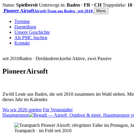
Status:
Spielbereit
Unterwegs in:
Baden · FR · CH
Truppstärke:
10 
Pioneer
Airsoft
Airsoft-Team aus Baden · seit 2010
Menü
Termine
Darstellung
Unsere Geschichte
Als PMC buchen
Kontakt
seit 2010
Baden · Dreiländereck
zehn Aktive, zwei Passive
Pioneer
Airsoft
Zwölf Leute aus Baden, die seit 2010 zusammen im Wald stehen. Mind
dieses Jahr im Kalender.
Wo wir 2026 spielen
Für Veranstalter
Hauptsponsor
Teampatch · im Feld seit 2010