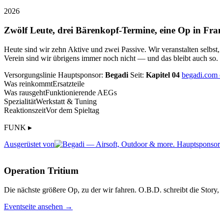
2026
Zwölf Leute, drei Bärenkopf-Termine, eine Op in Fra
Heute sind wir zehn Aktive und zwei Passive. Wir veranstalten selbst
Verein sind wir übrigens immer noch nicht — und das bleibt auch so.
Versorgungslinie
Hauptsponsor:
Begadi
Seit:
Kapitel 04
begadi.com
Was reinkommt
Ersatzteile
Was rausgeht
Funktionierende AEGs
Spezialität
Werkstatt & Tuning
Reaktionszeit
Vor dem Spieltag
FUNK ▸
Ausgerüstet von
Operation Tritium
Die nächste größere Op, zu der wir fahren. O.B.D. schreibt die Story, 
Eventseite ansehen →