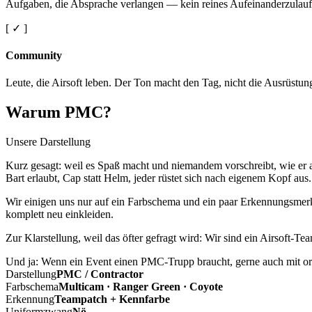
Aufgaben, die Absprache verlangen — kein reines Aufeinanderzulauf
[ ✓ ]
Community
Leute, die Airsoft leben. Der Ton macht den Tag, nicht die Ausrüstun
Warum PMC?
Unsere Darstellung
Kurz gesagt: weil es Spaß macht und niemandem vorschreibt, wie er a
Bart erlaubt, Cap statt Helm, jeder rüstet sich nach eigenem Kopf aus.
Wir einigen uns nur auf ein Farbschema und ein paar Erkennungsmerkm
komplett neu einkleiden.
Zur Klarstellung, weil das öfter gefragt wird: Wir sind ein Airsoft-T
Und ja: Wenn ein Event einen PMC-Trupp braucht, gerne auch mit ord
Darstellung
PMC / Contractor
Farbschema
Multicam · Ranger Green · Coyote
Erkennung
Teampatch + Kennfarbe
Uniformzwang
Nö