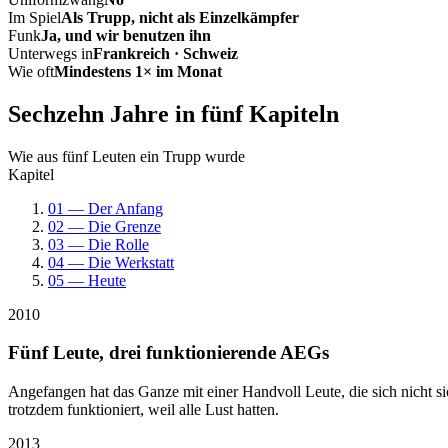
Im Spiel
Als Trupp, nicht als Einzelkämpfer
Funk
Ja, und wir benutzen ihn
Unterwegs in
Frankreich · Schweiz
Wie oft
Mindestens 1× im Monat
Sechzehn Jahre in fünf Kapiteln
Wie aus fünf Leuten ein Trupp wurde
Kapitel
01 — Der Anfang
02 — Die Grenze
03 — Die Rolle
04 — Die Werkstatt
05 — Heute
2010
Fünf Leute, drei funktionierende AEGs
Angefangen hat das Ganze mit einer Handvoll Leute, die sich nicht 
trotzdem funktioniert, weil alle Lust hatten.
2013