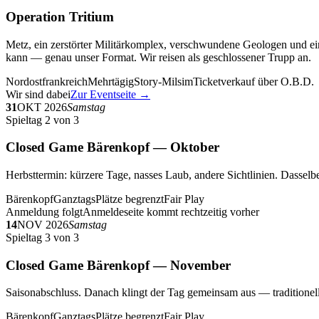
Operation Tritium
Metz, ein zerstörter Militärkomplex, verschwundene Geologen und ein
kann — genau unser Format. Wir reisen als geschlossener Trupp an.
Nordostfrankreich
Mehrtägig
Story-Milsim
Ticketverkauf über O.B.D.
Wir sind dabei
Zur Eventseite →
31
OKT 2026
Samstag
Spieltag 2 von 3
Closed Game Bärenkopf — Oktober
Herbsttermin: kürzere Tage, nasses Laub, andere Sichtlinien. Dasselbe
Bärenkopf
Ganztags
Plätze begrenzt
Fair Play
Anmeldung folgt
Anmeldeseite kommt rechtzeitig vorher
14
NOV 2026
Samstag
Spieltag 3 von 3
Closed Game Bärenkopf — November
Saisonabschluss. Danach klingt der Tag gemeinsam aus — traditionell 
Bärenkopf
Ganztags
Plätze begrenzt
Fair Play