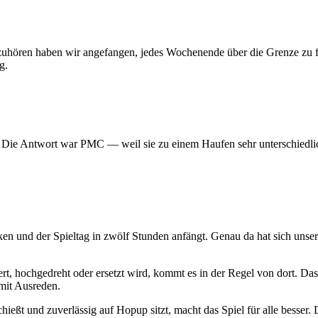
 aufzuhören haben wir angefangen, jedes Wochenende über die Grenze z
g.
? Die Antwort war PMC — weil sie zu einem Haufen sehr unterschiedlic
ken und der Spieltag in zwölf Stunden anfängt. Genau da hat sich uns
t, hochgedreht oder ersetzt wird, kommt es in der Regel von dort. Das
mit Ausreden.
hießt und zuverlässig auf Hopup sitzt, macht das Spiel für alle besser. D