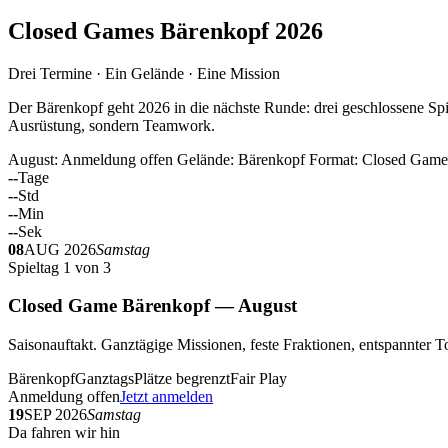
Closed Games Bärenkopf 2026
Drei Termine · Ein Gelände · Eine Mission
Der Bärenkopf geht 2026 in die nächste Runde: drei geschlossene Spi
Ausrüstung, sondern Teamwork.
August: Anmeldung offen
Gelände: Bärenkopf
Format: Closed Game
--
Tage
--
Std
--
Min
--
Sek
08
AUG 2026
Samstag
Spieltag 1 von 3
Closed Game Bärenkopf — August
Saisonauftakt. Ganztägige Missionen, feste Fraktionen, entspannt
Bärenkopf
Ganztags
Plätze begrenzt
Fair Play
Anmeldung offen
Jetzt anmelden
19
SEP 2026
Samstag
Da fahren wir hin