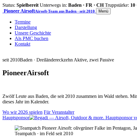
Status:
Spielbereit
Unterwegs in:
Baden · FR · CH
Truppstärke:
10 
Pioneer
Airsoft
Airsoft-Team aus Baden · seit 2010
Menü
Termine
Darstellung
Unsere Geschichte
Als PMC buchen
Kontakt
seit 2010
Baden · Dreiländereck
zehn Aktive, zwei Passive
Pioneer
Airsoft
Zwölf Leute aus Baden, die seit 2010 zusammen im Wald stehen. Mind
dieses Jahr im Kalender.
Wo wir 2026 spielen
Für Veranstalter
Hauptsponsor
Teampatch · im Feld seit 2010