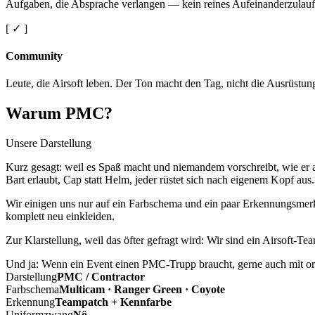
Aufgaben, die Absprache verlangen — kein reines Aufeinanderzulauf
[ ✓ ]
Community
Leute, die Airsoft leben. Der Ton macht den Tag, nicht die Ausrüstun
Warum PMC?
Unsere Darstellung
Kurz gesagt: weil es Spaß macht und niemandem vorschreibt, wie er a
Bart erlaubt, Cap statt Helm, jeder rüstet sich nach eigenem Kopf aus.
Wir einigen uns nur auf ein Farbschema und ein paar Erkennungsmerkm
komplett neu einkleiden.
Zur Klarstellung, weil das öfter gefragt wird: Wir sind ein Airsoft-T
Und ja: Wenn ein Event einen PMC-Trupp braucht, gerne auch mit ord
Darstellung
PMC / Contractor
Farbschema
Multicam · Ranger Green · Coyote
Erkennung
Teampatch + Kennfarbe
Uniformzwang
Nö