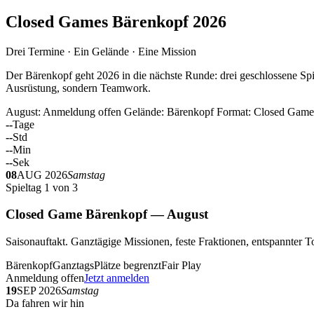
Closed Games Bärenkopf 2026
Drei Termine · Ein Gelände · Eine Mission
Der Bärenkopf geht 2026 in die nächste Runde: drei geschlossene Spi
Ausrüstung, sondern Teamwork.
August: Anmeldung offen
Gelände: Bärenkopf
Format: Closed Game
--
Tage
--
Std
--
Min
--
Sek
08
AUG 2026
Samstag
Spieltag 1 von 3
Closed Game Bärenkopf — August
Saisonauftakt. Ganztägige Missionen, feste Fraktionen, entspannt
Bärenkopf
Ganztags
Plätze begrenzt
Fair Play
Anmeldung offen
Jetzt anmelden
19
SEP 2026
Samstag
Da fahren wir hin