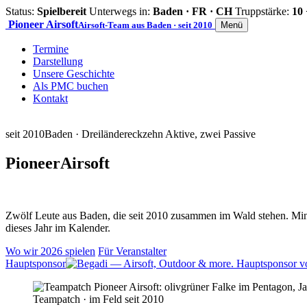
Status:
Spielbereit
Unterwegs in:
Baden · FR · CH
Truppstärke:
10 
Pioneer
Airsoft
Airsoft-Team aus Baden · seit 2010
Menü
Termine
Darstellung
Unsere Geschichte
Als PMC buchen
Kontakt
seit 2010
Baden · Dreiländereck
zehn Aktive, zwei Passive
Pioneer
Airsoft
Zwölf Leute aus Baden, die seit 2010 zusammen im Wald stehen. Mind
dieses Jahr im Kalender.
Wo wir 2026 spielen
Für Veranstalter
Hauptsponsor
Teampatch · im Feld seit 2010