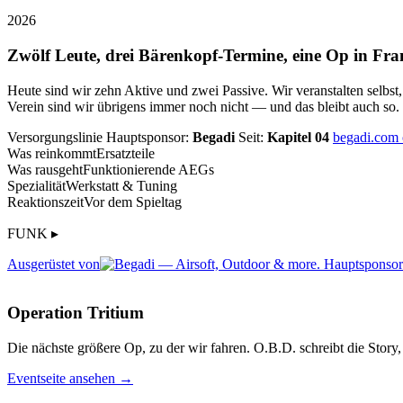
2026
Zwölf Leute, drei Bärenkopf-Termine, eine Op in Fra
Heute sind wir zehn Aktive und zwei Passive. Wir veranstalten selbst
Verein sind wir übrigens immer noch nicht — und das bleibt auch so.
Versorgungslinie
Hauptsponsor:
Begadi
Seit:
Kapitel 04
begadi.com
Was reinkommt
Ersatzteile
Was rausgeht
Funktionierende AEGs
Spezialität
Werkstatt & Tuning
Reaktionszeit
Vor dem Spieltag
FUNK ▸
Ausgerüstet von
Operation Tritium
Die nächste größere Op, zu der wir fahren. O.B.D. schreibt die Story, 
Eventseite ansehen →