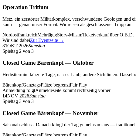
Operation Tritium
Metz, ein zerstörter Militärkomplex, verschwundene Geologen und ein
kann — genau unser Format. Wir reisen als geschlossener Trupp an.
Nordostfrankreich
Mehrtägig
Story-Milsim
Ticketverkauf über O.B.D.
Wir sind dabei
Zur Eventseite →
31
OKT 2026
Samstag
Spieltag 2 von 3
Closed Game Bärenkopf — Oktober
Herbsttermin: kürzere Tage, nasses Laub, andere Sichtlinien. Dasselbe
Bärenkopf
Ganztags
Plätze begrenzt
Fair Play
Anmeldung folgt
Anmeldeseite kommt rechtzeitig vorher
14
NOV 2026
Samstag
Spieltag 3 von 3
Closed Game Bärenkopf — November
Saisonabschluss. Danach klingt der Tag gemeinsam aus — traditionell 
Bärenkopf
Ganztags
Plätze begrenzt
Fair Play