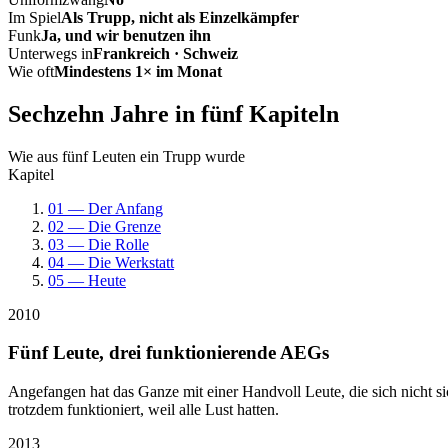
Im Spiel
Als Trupp, nicht als Einzelkämpfer
Funk
Ja, und wir benutzen ihn
Unterwegs in
Frankreich · Schweiz
Wie oft
Mindestens 1× im Monat
Sechzehn Jahre in fünf Kapiteln
Wie aus fünf Leuten ein Trupp wurde
Kapitel
01 — Der Anfang
02 — Die Grenze
03 — Die Rolle
04 — Die Werkstatt
05 — Heute
2010
Fünf Leute, drei funktionierende AEGs
Angefangen hat das Ganze mit einer Handvoll Leute, die sich nicht 
trotzdem funktioniert, weil alle Lust hatten.
2013