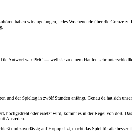
 aufzuhören haben wir angefangen, jedes Wochenende über die Grenze z
g.
? Die Antwort war PMC — weil sie zu einem Haufen sehr unterschiedlic
ken und der Spieltag in zwölf Stunden anfängt. Genau da hat sich uns
t, hochgedreht oder ersetzt wird, kommt es in der Regel von dort. Das
mit Ausreden.
hießt und zuverlässig auf Hopup sitzt, macht das Spiel für alle besser. D