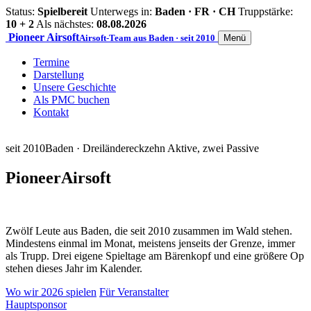
Status:
Spielbereit
Unterwegs in:
Baden · FR · CH
Truppstärke:
10 + 2
Als nächstes:
08.08.2026
Pioneer
Airsoft
Airsoft-Team aus Baden · seit 2010
Menü
Termine
Darstellung
Unsere Geschichte
Als PMC buchen
Kontakt
seit 2010
Baden · Dreiländereck
zehn Aktive, zwei Passive
Pioneer
Airsoft
Zwölf Leute aus Baden, die seit 2010 zusammen im Wald stehen.
Mindestens einmal im Monat, meistens jenseits der Grenze, immer
als Trupp. Drei eigene Spieltage am Bärenkopf und eine größere Op
stehen dieses Jahr im Kalender.
Wo wir 2026 spielen
Für Veranstalter
Hauptsponsor