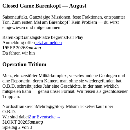
Closed Game Bärenkopf — August
Saisonauftakt. Ganztägige Missionen, feste Fraktionen, entspannter
Ton. Zum ersten Mal am Bärenkopf? Kein Problem — du wirst
eingewiesen und mitgenommen.
Bärenkopf
Ganztags
Plätze begrenzt
Fair Play
Anmeldung offen
Jetzt anmelden
19
SEP 2026
Samstag
Da fahren wir hin
Operation Tritium
Metz, ein zerstörter Militärkomplex, verschwundene Geologen und
eine Reporterin, deren Kamera man ohne sie wiedergefunden hat.
O.B.D. schreibt jedes Jahr eine Geschichte, in der man wirklich
mitspielen kann — genau unser Format. Wir reisen als geschlossener
Trupp an.
Nordostfrankreich
Mehrtägig
Story-Milsim
Ticketverkauf über
O.B.D.
Wir sind dabei
Zur Eventseite →
31
OKT 2026
Samstag
Spieltag 2 von 3