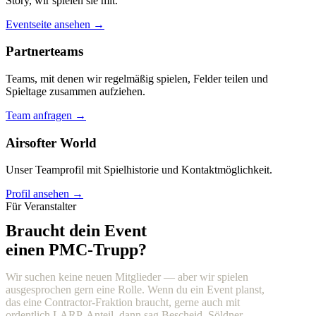
Story, wir spielen sie mit.
Eventseite ansehen →
Partnerteams
Teams, mit denen wir regelmäßig spielen, Felder teilen und
Spieltage zusammen aufziehen.
Team anfragen →
Airsofter World
Unser Teamprofil mit Spielhistorie und Kontaktmöglichkeit.
Profil ansehen →
Für Veranstalter
Braucht dein Event
einen PMC-Trupp?
Wir suchen keine neuen Mitglieder — aber wir spielen
ausgesprochen gern eine Rolle. Wenn du ein Event planst,
das eine Contractor-Fraktion braucht, gerne auch mit
ordentlich LARP-Anteil, dann sag Bescheid. Söldner,