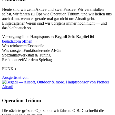
Heute sind wir zehn Aktive und zwei Passive. Wir veranstalten
selbst, wir fahren zu Ops wie Operation Tritium, und wir helfen uns
auch dann, wenn es gerade mal gar nicht um Airsoft geht.
Eingetragener Verein sind wir übrigens immer noch nicht — und
das bleibt auch so.
Versorgungslinie
Hauptsponsor:
Begadi
Seit:
Kapitel 04
begadi.com öffnen →
Was reinkommt
Ersatzteile
Was rausgeht
Funktionierende AEGs
Spezialität
Werkstatt & Tuning
Reaktionszeit
Vor dem Spieltag
FUNK ▸
Ausgerüstet von
Operation Tritium
Die nächste größere Op, zu der wir fahren. O.B.D. schreibt die