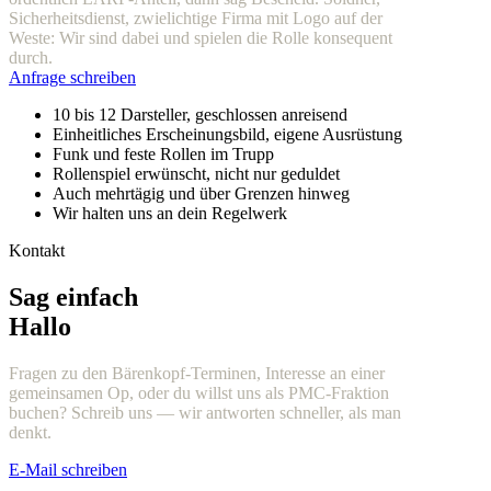
Sicherheitsdienst, zwielichtige Firma mit Logo auf der
Weste: Wir sind dabei und spielen die Rolle konsequent
durch.
Anfrage schreiben
10 bis 12 Darsteller, geschlossen anreisend
Einheitliches Erscheinungsbild, eigene Ausrüstung
Funk und feste Rollen im Trupp
Rollenspiel erwünscht, nicht nur geduldet
Auch mehrtägig und über Grenzen hinweg
Wir halten uns an dein Regelwerk
Kontakt
Sag einfach
Hallo
Fragen zu den Bärenkopf-Terminen, Interesse an einer
gemeinsamen Op, oder du willst uns als PMC-Fraktion
buchen? Schreib uns — wir antworten schneller, als man
denkt.
E-Mail schreiben