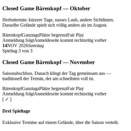
Closed Game Bärenkopf — Oktober
Herbsttermin: kürzere Tage, nasses Laub, andere Sichtlinien.
Dasselbe Gelände spielt sich völlig anders als im August.
Bärenkopf
Ganztags
Plätze begrenzt
Fair Play
Anmeldung folgt
Anmeldeseite kommt rechtzeitig vorher
14
NOV 2026
Samstag
Spieltag 3 von 3
Closed Game Bärenkopf — November
Saisonabschluss. Danach klingt der Tag gemeinsam aus —
traditionell der Termin, der am schnellsten voll ist.
Bärenkopf
Ganztags
Plätze begrenzt
Fair Play
Anmeldung folgt
Anmeldeseite kommt rechtzeitig vorher
[ ✓ ]
Drei Spieltage
Exklusive Termine auf einem Gelände, über die Saison verteilt.