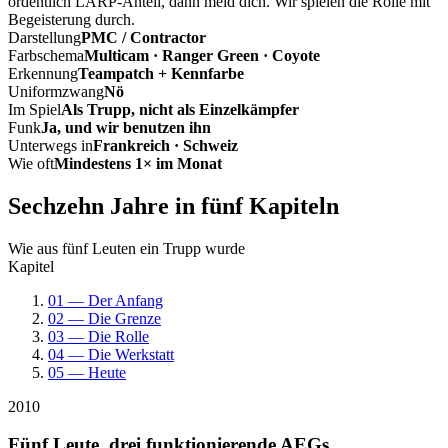
ordentlich LARP-Anteil, dann meld dich. Wir spielen die Rolle mit
Begeisterung durch.
Darstellung
PMC / Contractor
Farbschema
Multicam · Ranger Green · Coyote
Erkennung
Teampatch + Kennfarbe
Uniformzwang
Nö
Im Spiel
Als Trupp, nicht als Einzelkämpfer
Funk
Ja, und wir benutzen ihn
Unterwegs in
Frankreich · Schweiz
Wie oft
Mindestens 1× im Monat
Sechzehn Jahre in fünf Kapiteln
Wie aus fünf Leuten ein Trupp wurde
Kapitel
01 — Der Anfang
02 — Die Grenze
03 — Die Rolle
04 — Die Werkstatt
05 — Heute
2010
Fünf Leute, drei funktionierende AEGs