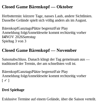
Closed Game Bärenkopf — Oktober
Herbsttermin: kürzere Tage, nasses Laub, andere Sichtlinien.
Dasselbe Gelände spielt sich völlig anders als im August.
Bärenkopf
Ganztags
Plätze begrenzt
Fair Play
Anmeldung folgt
Anmeldeseite kommt rechtzeitig vorher
14
NOV 2026
Samstag
Spieltag 3 von 3
Closed Game Bärenkopf — November
Saisonabschluss. Danach klingt der Tag gemeinsam aus —
traditionell der Termin, der am schnellsten voll ist.
Bärenkopf
Ganztags
Plätze begrenzt
Fair Play
Anmeldung folgt
Anmeldeseite kommt rechtzeitig vorher
[ ✓ ]
Drei Spieltage
Exklusive Termine auf einem Gelände, über die Saison verteilt.