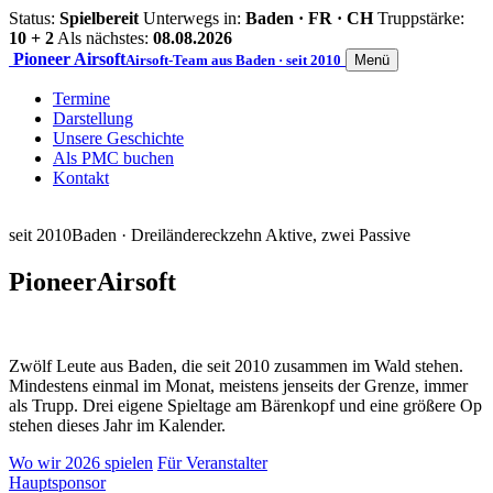
Status:
Spielbereit
Unterwegs in:
Baden · FR · CH
Truppstärke:
10 + 2
Als nächstes:
08.08.2026
Pioneer
Airsoft
Airsoft-Team aus Baden · seit 2010
Menü
Termine
Darstellung
Unsere Geschichte
Als PMC buchen
Kontakt
seit 2010
Baden · Dreiländereck
zehn Aktive, zwei Passive
Pioneer
Airsoft
Zwölf Leute aus Baden, die seit 2010 zusammen im Wald stehen.
Mindestens einmal im Monat, meistens jenseits der Grenze, immer
als Trupp. Drei eigene Spieltage am Bärenkopf und eine größere Op
stehen dieses Jahr im Kalender.
Wo wir 2026 spielen
Für Veranstalter
Hauptsponsor