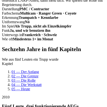
ordentlich LARP-Anteil, dann meld dich. Wir spielen die Rolle mit
Begeisterung durch.
Darstellung
PMC / Contractor
Farbschema
Multicam · Ranger Green · Coyote
Erkennung
Teampatch + Kennfarbe
Uniformzwang
Nö
Im Spiel
Als Trupp, nicht als Einzelkämpfer
Funk
Ja, und wir benutzen ihn
Unterwegs in
Frankreich · Schweiz
Wie oft
Mindestens 1× im Monat
Sechzehn Jahre in fünf Kapiteln
Wie aus fünf Leuten ein Trupp wurde
Kapitel
01 — Der Anfang
02 — Die Grenze
03 — Die Rolle
04 — Die Werkstatt
05 — Heute
2010
Fünf Leute, drei funktionierende AEGs