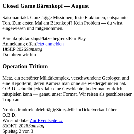
Closed Game Bärenkopf — August
Saisonauftakt. Ganztägige Missionen, feste Fraktionen, entspannter
Ton. Zum ersten Mal am Bärenkopf? Kein Problem — du wirst
eingewiesen und mitgenommen.
Bärenkopf
Ganztags
Plätze begrenzt
Fair Play
Anmeldung offen
Jetzt anmelden
19
SEP 2026
Samstag
Da fahren wir hin
Operation Tritium
Metz, ein zerstörter Militärkomplex, verschwundene Geologen und
eine Reporterin, deren Kamera man ohne sie wiedergefunden hat.
O.B.D. schreibt jedes Jahr eine Geschichte, in der man wirklich
mitspielen kann — genau unser Format. Wir reisen als geschlossener
Trupp an.
Nordostfrankreich
Mehrtägig
Story-Milsim
Ticketverkauf über
O.B.D.
Wir sind dabei
Zur Eventseite →
31
OKT 2026
Samstag
Spieltag 2 von 3