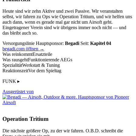
Heute sind wir zehn Aktive und zwei Passive. Wir veranstalten
selbst, wir fahren zu Ops wie Operation Tritium, und wir helfen uns
auch dann, wenn es gerade mal gar nicht um Airsoft geht.
Eingetragener Verein sind wir übrigens immer noch nicht — und
das bleibt auch so.
Versorgungslinie
Hauptsponsor:
Begadi
Seit:
Kapitel 04
begadi.com öffnen →
Was reinkommt
Ersatzteile
Was rausgeht
Funktionierende AEGs
Spezialität
Werkstatt & Tuning
Reaktionszeit
Vor dem Spieltag
FUNK ▸
Ausgerüstet von
Operation Tritium
Die nächste größere Op, zu der wir fahren. O.B.D. schreibt die