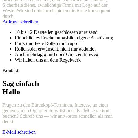
Sicherheitsdienst, zwielichtige Firma mit Logo auf der
Weste: Wir sind dabei und spielen die Rolle konsequent
durch.
Anfrage schreiben
10 bis 12 Darsteller, geschlossen anreisend
Einheitliches Erscheinungsbild, eigene Ausrüstung
Funk und feste Rollen im Trupp
Rollenspiel erwünscht, nicht nur geduldet
Auch mehrtägig und über Grenzen hinweg
Wir halten uns an dein Regelwerk
Kontakt
Sag einfach
Hallo
Fragen zu den Bärenkopf-Terminen, Interesse an einer
gemeinsamen Op, oder du willst uns als PMC-Fraktion
buchen? Schreib uns — wir antworten schneller, als man
denkt.
E-Mail schreiben