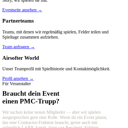
Story, wir spielen sie mit.
Eventseite ansehen →
Partnerteams
Teams, mit denen wir regelmäßig spielen, Felder teilen und
Spieltage zusammen aufziehen.
Team anfragen →
Airsofter World
Unser Teamprofil mit Spielhistorie und Kontaktmöglichkeit.
Profil ansehen →
Für Veranstalter
Braucht dein Event
einen PMC-Trupp?
Wir suchen keine neuen Mitglieder — aber wir spielen
ausgesprochen gern eine Rolle. Wenn du ein Event planst,
das eine Contractor-Fraktion braucht, gerne auch mit
ordentlich LARP-Anteil, dann sag Bescheid. Söldner,