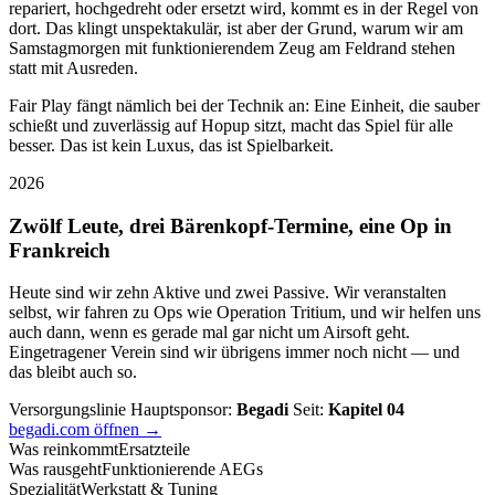
repariert, hochgedreht oder ersetzt wird, kommt es in der Regel von
dort. Das klingt unspektakulär, ist aber der Grund, warum wir am
Samstagmorgen mit funktionierendem Zeug am Feldrand stehen
statt mit Ausreden.
Fair Play fängt nämlich bei der Technik an: Eine Einheit, die sauber
schießt und zuverlässig auf Hopup sitzt, macht das Spiel für alle
besser. Das ist kein Luxus, das ist Spielbarkeit.
2026
Zwölf Leute, drei Bärenkopf-Termine, eine Op in
Frankreich
Heute sind wir zehn Aktive und zwei Passive. Wir veranstalten
selbst, wir fahren zu Ops wie Operation Tritium, und wir helfen uns
auch dann, wenn es gerade mal gar nicht um Airsoft geht.
Eingetragener Verein sind wir übrigens immer noch nicht — und
das bleibt auch so.
Versorgungslinie
Hauptsponsor:
Begadi
Seit:
Kapitel 04
begadi.com öffnen →
Was reinkommt
Ersatzteile
Was rausgeht
Funktionierende AEGs
Spezialität
Werkstatt & Tuning