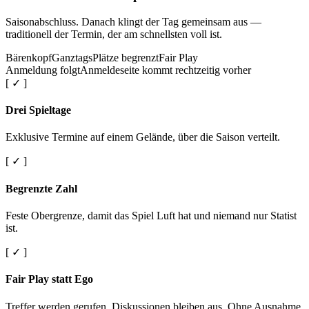
Saisonabschluss. Danach klingt der Tag gemeinsam aus —
traditionell der Termin, der am schnellsten voll ist.
Bärenkopf
Ganztags
Plätze begrenzt
Fair Play
Anmeldung folgt
Anmeldeseite kommt rechtzeitig vorher
[ ✓ ]
Drei Spieltage
Exklusive Termine auf einem Gelände, über die Saison verteilt.
[ ✓ ]
Begrenzte Zahl
Feste Obergrenze, damit das Spiel Luft hat und niemand nur Statist
ist.
[ ✓ ]
Fair Play statt Ego
Treffer werden gerufen. Diskussionen bleiben aus. Ohne Ausnahme.