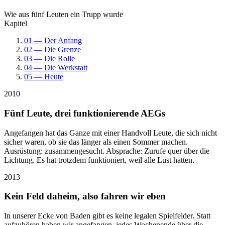
Wie aus fünf Leuten ein Trupp wurde
Kapitel
01 — Der Anfang
02 — Die Grenze
03 — Die Rolle
04 — Die Werkstatt
05 — Heute
2010
Fünf Leute, drei funktionierende AEGs
Angefangen hat das Ganze mit einer Handvoll Leute, die sich nicht
sicher waren, ob sie das länger als einen Sommer machen.
Ausrüstung: zusammengesucht. Absprache: Zurufe quer über die
Lichtung. Es hat trotzdem funktioniert, weil alle Lust hatten.
2013
Kein Feld daheim, also fahren wir eben
In unserer Ecke von Baden gibt es keine legalen Spielfelder. Statt
aufzuhören haben wir angefangen, jedes Wochenende über die