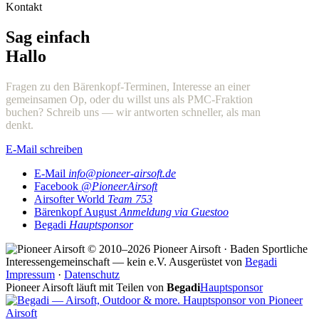
Kontakt
Sag einfach
Hallo
Fragen zu den Bärenkopf-Terminen, Interesse an einer
gemeinsamen Op, oder du willst uns als PMC-Fraktion
buchen? Schreib uns — wir antworten schneller, als man
denkt.
E-Mail schreiben
E-Mail
info@pioneer-airsoft.de
Facebook
@PioneerAirsoft
Airsofter World
Team 753
Bärenkopf August
Anmeldung via Guestoo
Begadi
Hauptsponsor
© 2010–2026 Pioneer Airsoft · Baden
Sportliche
Interessengemeinschaft — kein e.V.
Ausgerüstet von
Begadi
Impressum
·
Datenschutz
Pioneer Airsoft läuft mit Teilen von
Begadi
Hauptsponsor