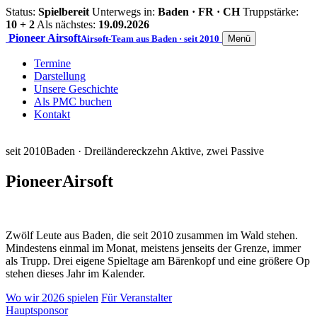
Status:
Spielbereit
Unterwegs in:
Baden · FR · CH
Truppstärke:
10 + 2
Als nächstes:
19.09.2026
Pioneer
Airsoft
Airsoft-Team aus Baden · seit 2010
Menü
Termine
Darstellung
Unsere Geschichte
Als PMC buchen
Kontakt
seit 2010
Baden · Dreiländereck
zehn Aktive, zwei Passive
Pioneer
Airsoft
Zwölf Leute aus Baden, die seit 2010 zusammen im Wald stehen.
Mindestens einmal im Monat, meistens jenseits der Grenze, immer
als Trupp. Drei eigene Spieltage am Bärenkopf und eine größere Op
stehen dieses Jahr im Kalender.
Wo wir 2026 spielen
Für Veranstalter
Hauptsponsor