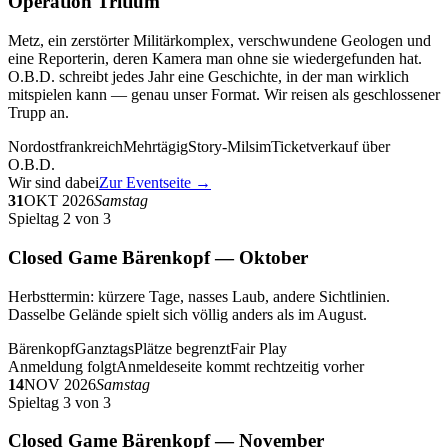
Operation Tritium
Metz, ein zerstörter Militärkomplex, verschwundene Geologen und
eine Reporterin, deren Kamera man ohne sie wiedergefunden hat.
O.B.D. schreibt jedes Jahr eine Geschichte, in der man wirklich
mitspielen kann — genau unser Format. Wir reisen als geschlossener
Trupp an.
Nordostfrankreich
Mehrtägig
Story-Milsim
Ticketverkauf über
O.B.D.
Wir sind dabei
Zur Eventseite →
31
OKT 2026
Samstag
Spieltag 2 von 3
Closed Game Bärenkopf — Oktober
Herbsttermin: kürzere Tage, nasses Laub, andere Sichtlinien.
Dasselbe Gelände spielt sich völlig anders als im August.
Bärenkopf
Ganztags
Plätze begrenzt
Fair Play
Anmeldung folgt
Anmeldeseite kommt rechtzeitig vorher
14
NOV 2026
Samstag
Spieltag 3 von 3
Closed Game Bärenkopf — November