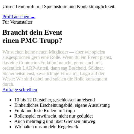
Unser Teamprofil mit Spielhistorie und Kontaktmöglichkeit.
Profil ansehen →
Für Veranstalter
Braucht dein Event
einen PMC-Trupp?
Wir suchen keine neuen Mitglieder — aber wir spielen
ausgesprochen gern eine Rolle. Wenn du ein Event planst,
das eine Contractor-Fraktion braucht, gerne auch mit
ordentlich LARP-Anteil, dann sag Bescheid. Söldner,
Sicherheitsdienst, zwielichtige Firma mit Logo auf der
Weste: Wir sind dabei und spielen die Rolle konsequent
durch.
Anfrage schreiben
10 bis 12 Darsteller, geschlossen anreisend
Einheitliches Erscheinungsbild, eigene Ausrüstung
Funk und feste Rollen im Trupp
Rollenspiel erwünscht, nicht nur geduldet
Auch mehrtägig und über Grenzen hinweg
Wir halten uns an dein Regelwerk