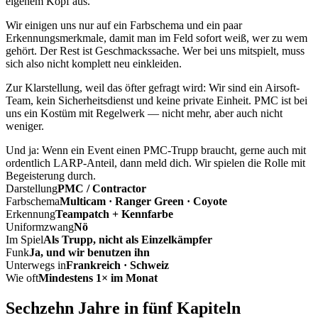
eigenem Kopf aus.
Wir einigen uns nur auf ein Farbschema und ein paar
Erkennungsmerkmale, damit man im Feld sofort weiß, wer zu wem
gehört. Der Rest ist Geschmackssache. Wer bei uns mitspielt, muss
sich also nicht komplett neu einkleiden.
Zur Klarstellung, weil das öfter gefragt wird: Wir sind ein Airsoft-
Team, kein Sicherheitsdienst und keine private Einheit. PMC ist bei
uns ein Kostüm mit Regelwerk — nicht mehr, aber auch nicht
weniger.
Und ja: Wenn ein Event einen PMC-Trupp braucht, gerne auch mit
ordentlich LARP-Anteil, dann meld dich. Wir spielen die Rolle mit
Begeisterung durch.
Darstellung
PMC / Contractor
Farbschema
Multicam · Ranger Green · Coyote
Erkennung
Teampatch + Kennfarbe
Uniformzwang
Nö
Im Spiel
Als Trupp, nicht als Einzelkämpfer
Funk
Ja, und wir benutzen ihn
Unterwegs in
Frankreich · Schweiz
Wie oft
Mindestens 1× im Monat
Sechzehn Jahre in fünf Kapiteln