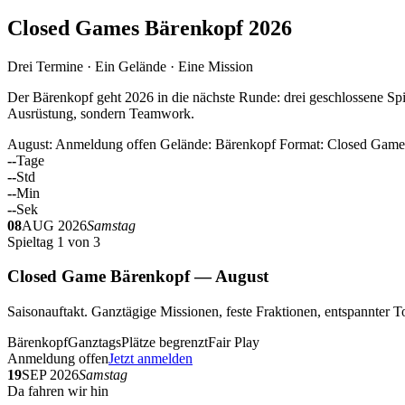
Closed Games Bärenkopf 2026
Drei Termine · Ein Gelände · Eine Mission
Der Bärenkopf geht 2026 in die nächste Runde: drei geschlossene Spi
Ausrüstung, sondern Teamwork.
August: Anmeldung offen
Gelände: Bärenkopf
Format: Closed Game
--
Tage
--
Std
--
Min
--
Sek
08
AUG 2026
Samstag
Spieltag 1 von 3
Closed Game Bärenkopf — August
Saisonauftakt. Ganztägige Missionen, feste Fraktionen, entspannt
Bärenkopf
Ganztags
Plätze begrenzt
Fair Play
Anmeldung offen
Jetzt anmelden
19
SEP 2026
Samstag
Da fahren wir hin