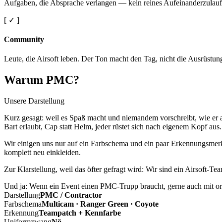
Aufgaben, die Absprache verlangen — kein reines Aufeinanderzulauf
[ ✓ ]
Community
Leute, die Airsoft leben. Der Ton macht den Tag, nicht die Ausrüstun
Warum PMC?
Unsere Darstellung
Kurz gesagt: weil es Spaß macht und niemandem vorschreibt, wie er a
Bart erlaubt, Cap statt Helm, jeder rüstet sich nach eigenem Kopf aus.
Wir einigen uns nur auf ein Farbschema und ein paar Erkennungsmerkm
komplett neu einkleiden.
Zur Klarstellung, weil das öfter gefragt wird: Wir sind ein Airsoft-T
Und ja: Wenn ein Event einen PMC-Trupp braucht, gerne auch mit ord
Darstellung
PMC / Contractor
Farbschema
Multicam · Ranger Green · Coyote
Erkennung
Teampatch + Kennfarbe
Uniformzwang
Nö