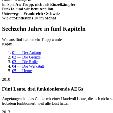
Im Spiel
Als Trupp, nicht als Einzelkämpfer
Funk
Ja, und wir benutzen ihn
Unterwegs in
Frankreich · Schweiz
Wie oft
Mindestens 1× im Monat
Sechzehn Jahre in fünf Kapiteln
Wie aus fünf Leuten ein Trupp wurde
Kapitel
01 — Der Anfang
02 — Die Grenze
03 — Die Rolle
04 — Die Werkstatt
05 — Heute
2010
Fünf Leute, drei funktionierende AEGs
Angefangen hat das Ganze mit einer Handvoll Leute, die sich nicht 
trotzdem funktioniert, weil alle Lust hatten.
2013