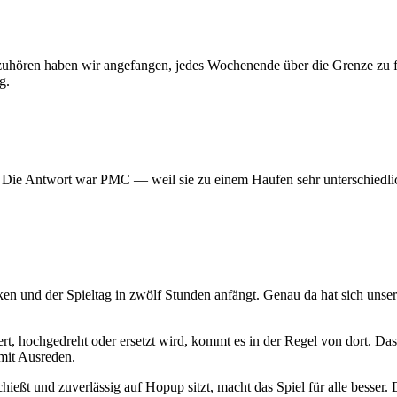
 aufzuhören haben wir angefangen, jedes Wochenende über die Grenze z
g.
? Die Antwort war PMC — weil sie zu einem Haufen sehr unterschiedlic
ken und der Spieltag in zwölf Stunden anfängt. Genau da hat sich uns
t, hochgedreht oder ersetzt wird, kommt es in der Regel von dort. Das
mit Ausreden.
hießt und zuverlässig auf Hopup sitzt, macht das Spiel für alle besser. D