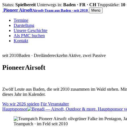
Status:
Spielbereit
Unterwegs in:
Baden · FR · CH
Truppstärke:
10 
Pioneer
Airsoft
Airsoft-Team aus Baden · seit 2010
Menü
Termine
Darstellung
Unsere Geschichte
Als PMC buchen
Kontakt
seit 2010
Baden · Dreiländereck
zehn Aktive, zwei Passive
Pioneer
Airsoft
Zwölf Leute aus Baden, die seit 2010 zusammen im Wald stehen. Mind
dieses Jahr im Kalender.
Wo wir 2026 spielen
Für Veranstalter
Hauptsponsor
Teampatch · im Feld seit 2010