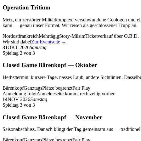
Operation Tritium
Metz, ein zerstörter Militärkomplex, verschwundene Geologen und ein
kann — genau unser Format. Wir reisen als geschlossener Trupp an.
Nordostfrankreich
Mehrtägig
Story-Milsim
Ticketverkauf über O.B.D.
Wir sind dabei
Zur Eventseite →
31
OKT 2026
Samstag
Spieltag 2 von 3
Closed Game Bärenkopf — Oktober
Herbsttermin: kürzere Tage, nasses Laub, andere Sichtlinien. Dasselbe
Bärenkopf
Ganztags
Plätze begrenzt
Fair Play
Anmeldung folgt
Anmeldeseite kommt rechtzeitig vorher
14
NOV 2026
Samstag
Spieltag 3 von 3
Closed Game Bärenkopf — November
Saisonabschluss. Danach klingt der Tag gemeinsam aus — traditionell 
Bärenkopf
Ganztags
Plätze begrenzt
Fair Play