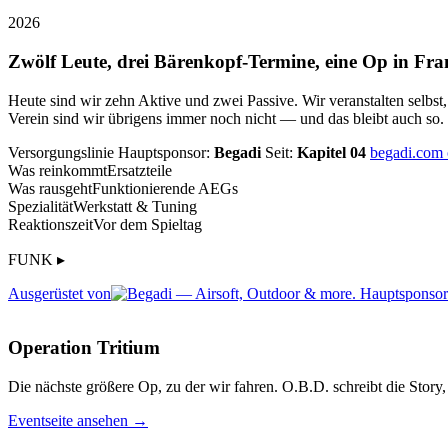
2026
Zwölf Leute, drei Bärenkopf-Termine, eine Op in Fra
Heute sind wir zehn Aktive und zwei Passive. Wir veranstalten selbst
Verein sind wir übrigens immer noch nicht — und das bleibt auch so.
Versorgungslinie
Hauptsponsor:
Begadi
Seit:
Kapitel 04
begadi.com
Was reinkommt
Ersatzteile
Was rausgeht
Funktionierende AEGs
Spezialität
Werkstatt & Tuning
Reaktionszeit
Vor dem Spieltag
FUNK ▸
Ausgerüstet von
Operation Tritium
Die nächste größere Op, zu der wir fahren. O.B.D. schreibt die Story, 
Eventseite ansehen →