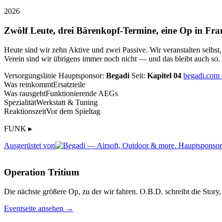
2026
Zwölf Leute, drei Bärenkopf-Termine, eine Op in Fra
Heute sind wir zehn Aktive und zwei Passive. Wir veranstalten selbst
Verein sind wir übrigens immer noch nicht — und das bleibt auch so.
Versorgungslinie
Hauptsponsor:
Begadi
Seit:
Kapitel 04
begadi.com
Was reinkommt
Ersatzteile
Was rausgeht
Funktionierende AEGs
Spezialität
Werkstatt & Tuning
Reaktionszeit
Vor dem Spieltag
FUNK ▸
Ausgerüstet von
Operation Tritium
Die nächste größere Op, zu der wir fahren. O.B.D. schreibt die Story, 
Eventseite ansehen →