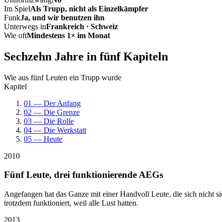
Im Spiel
Als Trupp, nicht als Einzelkämpfer
Funk
Ja, und wir benutzen ihn
Unterwegs in
Frankreich · Schweiz
Wie oft
Mindestens 1× im Monat
Sechzehn Jahre in fünf Kapiteln
Wie aus fünf Leuten ein Trupp wurde
Kapitel
01 — Der Anfang
02 — Die Grenze
03 — Die Rolle
04 — Die Werkstatt
05 — Heute
2010
Fünf Leute, drei funktionierende AEGs
Angefangen hat das Ganze mit einer Handvoll Leute, die sich nicht 
trotzdem funktioniert, weil alle Lust hatten.
2013