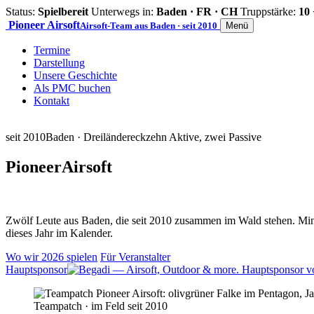
Status:
Spielbereit
Unterwegs in:
Baden · FR · CH
Truppstärke:
10 
Pioneer
Airsoft
Airsoft-Team aus Baden · seit 2010
Menü
Termine
Darstellung
Unsere Geschichte
Als PMC buchen
Kontakt
seit 2010
Baden · Dreiländereck
zehn Aktive, zwei Passive
Pioneer
Airsoft
Zwölf Leute aus Baden, die seit 2010 zusammen im Wald stehen. Mind
dieses Jahr im Kalender.
Wo wir 2026 spielen
Für Veranstalter
Hauptsponsor
Teampatch · im Feld seit 2010