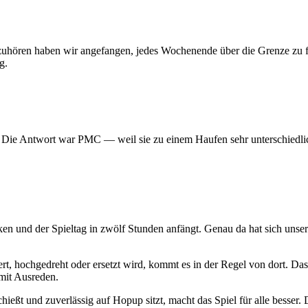
 aufzuhören haben wir angefangen, jedes Wochenende über die Grenze z
g.
? Die Antwort war PMC — weil sie zu einem Haufen sehr unterschiedlic
ken und der Spieltag in zwölf Stunden anfängt. Genau da hat sich uns
t, hochgedreht oder ersetzt wird, kommt es in der Regel von dort. Das
mit Ausreden.
hießt und zuverlässig auf Hopup sitzt, macht das Spiel für alle besser. D