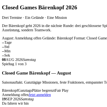
Closed Games Bärenkopf 2026
Drei Termine · Ein Gelände · Eine Mission
Der Bärenkopf geht 2026 in die nächste Runde: drei geschlossene Spi
Ausrüstung, sondern Teamwork.
August: Anmeldung offen
Gelände: Bärenkopf
Format: Closed Game
--
Tage
--
Std
--
Min
--
Sek
08
AUG 2026
Samstag
Spieltag 1 von 3
Closed Game Bärenkopf — August
Saisonauftakt. Ganztägige Missionen, feste Fraktionen, entspannt
Bärenkopf
Ganztags
Plätze begrenzt
Fair Play
Anmeldung offen
Jetzt anmelden
19
SEP 2026
Samstag
Da fahren wir hin