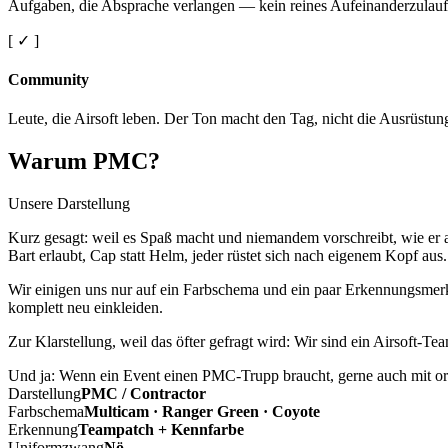
Aufgaben, die Absprache verlangen — kein reines Aufeinanderzulauf
[ ✓ ]
Community
Leute, die Airsoft leben. Der Ton macht den Tag, nicht die Ausrüstun
Warum PMC?
Unsere Darstellung
Kurz gesagt: weil es Spaß macht und niemandem vorschreibt, wie er a
Bart erlaubt, Cap statt Helm, jeder rüstet sich nach eigenem Kopf aus.
Wir einigen uns nur auf ein Farbschema und ein paar Erkennungsmerkm
komplett neu einkleiden.
Zur Klarstellung, weil das öfter gefragt wird: Wir sind ein Airsoft-T
Und ja: Wenn ein Event einen PMC-Trupp braucht, gerne auch mit ord
Darstellung
PMC / Contractor
Farbschema
Multicam · Ranger Green · Coyote
Erkennung
Teampatch + Kennfarbe
Uniformzwang
Nö