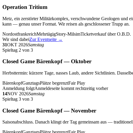
Operation Tritium
Metz, ein zerstörter Militärkomplex, verschwundene Geologen und ein
kann — genau unser Format. Wir reisen als geschlossener Trupp an.
Nordostfrankreich
Mehrtägig
Story-Milsim
Ticketverkauf über O.B.D.
Wir sind dabei
Zur Eventseite →
31
OKT 2026
Samstag
Spieltag 2 von 3
Closed Game Bärenkopf — Oktober
Herbsttermin: kürzere Tage, nasses Laub, andere Sichtlinien. Dasselbe
Bärenkopf
Ganztags
Plätze begrenzt
Fair Play
Anmeldung folgt
Anmeldeseite kommt rechtzeitig vorher
14
NOV 2026
Samstag
Spieltag 3 von 3
Closed Game Bärenkopf — November
Saisonabschluss. Danach klingt der Tag gemeinsam aus — traditionell 
Bärenkopf
Ganztags
Plätze begrenzt
Fair Play