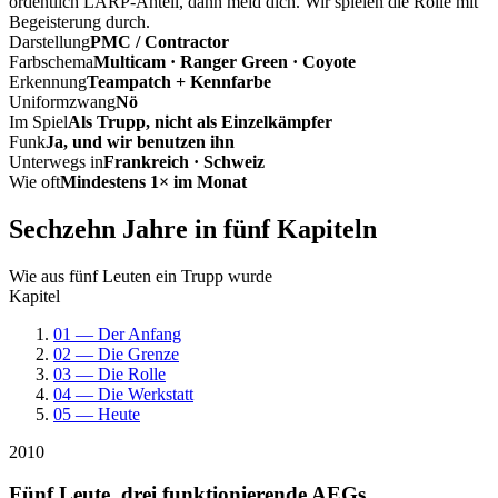
ordentlich LARP-Anteil, dann meld dich. Wir spielen die Rolle mit
Begeisterung durch.
Darstellung
PMC / Contractor
Farbschema
Multicam · Ranger Green · Coyote
Erkennung
Teampatch + Kennfarbe
Uniformzwang
Nö
Im Spiel
Als Trupp, nicht als Einzelkämpfer
Funk
Ja, und wir benutzen ihn
Unterwegs in
Frankreich · Schweiz
Wie oft
Mindestens 1× im Monat
Sechzehn Jahre in fünf Kapiteln
Wie aus fünf Leuten ein Trupp wurde
Kapitel
01 — Der Anfang
02 — Die Grenze
03 — Die Rolle
04 — Die Werkstatt
05 — Heute
2010
Fünf Leute, drei funktionierende AEGs