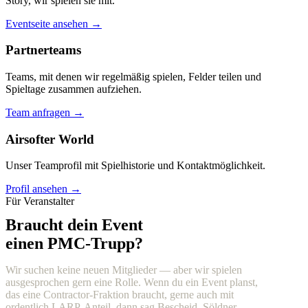
Story, wir spielen sie mit.
Eventseite ansehen →
Partnerteams
Teams, mit denen wir regelmäßig spielen, Felder teilen und
Spieltage zusammen aufziehen.
Team anfragen →
Airsofter World
Unser Teamprofil mit Spielhistorie und Kontaktmöglichkeit.
Profil ansehen →
Für Veranstalter
Braucht dein Event
einen PMC-Trupp?
Wir suchen keine neuen Mitglieder — aber wir spielen
ausgesprochen gern eine Rolle. Wenn du ein Event planst,
das eine Contractor-Fraktion braucht, gerne auch mit
ordentlich LARP-Anteil, dann sag Bescheid. Söldner,