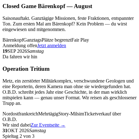
Closed Game Bärenkopf — August
Saisonauftakt. Ganztägige Missionen, feste Fraktionen, entspannter
Ton. Zum ersten Mal am Bärenkopf? Kein Problem — du wirst
eingewiesen und mitgenommen.
Bärenkopf
Ganztags
Plätze begrenzt
Fair Play
Anmeldung offen
Jetzt anmelden
19
SEP 2026
Samstag
Da fahren wir hin
Operation Tritium
Metz, ein zerstörter Militärkomplex, verschwundene Geologen und
eine Reporterin, deren Kamera man ohne sie wiedergefunden hat.
O.B.D. schreibt jedes Jahr eine Geschichte, in der man wirklich
mitspielen kann — genau unser Format. Wir reisen als geschlossener
Trupp an.
Nordostfrankreich
Mehrtägig
Story-Milsim
Ticketverkauf über
O.B.D.
Wir sind dabei
Zur Eventseite →
31
OKT 2026
Samstag
Spieltag 2 von 3