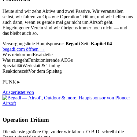
Heute sind wir zehn Aktive und zwei Passive. Wir veranstalten
selbst, wir fahren zu Ops wie Operation Tritium, und wir helfen uns
auch dann, wenn es gerade mal gar nicht um Airsoft geht.
Eingetragener Verein sind wir übrigens immer noch nicht — und
das bleibt auch so.
Versorgungslinie
Hauptsponsor:
Begadi
Seit:
Kapitel 04
begadi.com öffnen →
Was reinkommt
Ersatzteile
Was rausgeht
Funktionierende AEGs
Spezialität
Werkstatt & Tuning
Reaktionszeit
Vor dem Spieltag
FUNK ▸
Ausgerüstet von
Operation Tritium
Die nächste größere Op, zu der wir fahren. O.B.D. schreibt die