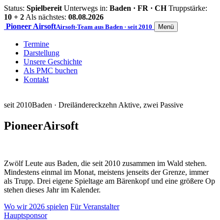
Status:
Spielbereit
Unterwegs in:
Baden · FR · CH
Truppstärke:
10 + 2
Als nächstes:
08.08.2026
Pioneer
Airsoft
Airsoft-Team aus Baden · seit 2010
Menü
Termine
Darstellung
Unsere Geschichte
Als PMC buchen
Kontakt
seit 2010
Baden · Dreiländereck
zehn Aktive, zwei Passive
Pioneer
Airsoft
Zwölf Leute aus Baden, die seit 2010 zusammen im Wald stehen.
Mindestens einmal im Monat, meistens jenseits der Grenze, immer
als Trupp. Drei eigene Spieltage am Bärenkopf und eine größere Op
stehen dieses Jahr im Kalender.
Wo wir 2026 spielen
Für Veranstalter
Hauptsponsor