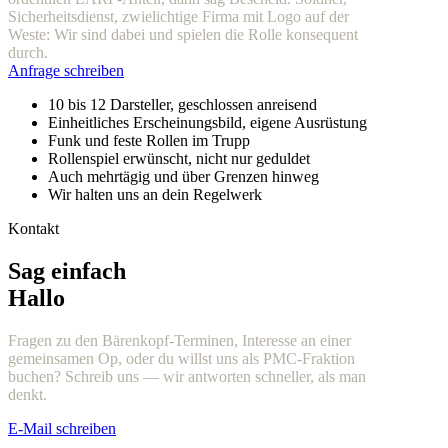
Sicherheitsdienst, zwielichtige Firma mit Logo auf der
Weste: Wir sind dabei und spielen die Rolle konsequent
durch.
Anfrage schreiben
10 bis 12 Darsteller, geschlossen anreisend
Einheitliches Erscheinungsbild, eigene Ausrüstung
Funk und feste Rollen im Trupp
Rollenspiel erwünscht, nicht nur geduldet
Auch mehrtägig und über Grenzen hinweg
Wir halten uns an dein Regelwerk
Kontakt
Sag einfach
Hallo
Fragen zu den Bärenkopf-Terminen, Interesse an einer
gemeinsamen Op, oder du willst uns als PMC-Fraktion
buchen? Schreib uns — wir antworten schneller, als man
denkt.
E-Mail schreiben