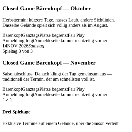
Closed Game Bärenkopf — Oktober
Herbsttermin: kürzere Tage, nasses Laub, andere Sichtlinien.
Dasselbe Gelände spielt sich völlig anders als im August.
Bärenkopf
Ganztags
Plätze begrenzt
Fair Play
Anmeldung folgt
Anmeldeseite kommt rechtzeitig vorher
14
NOV 2026
Samstag
Spieltag 3 von 3
Closed Game Bärenkopf — November
Saisonabschluss. Danach klingt der Tag gemeinsam aus —
traditionell der Termin, der am schnellsten voll ist.
Bärenkopf
Ganztags
Plätze begrenzt
Fair Play
Anmeldung folgt
Anmeldeseite kommt rechtzeitig vorher
[ ✓ ]
Drei Spieltage
Exklusive Termine auf einem Gelände, über die Saison verteilt.